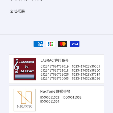
会社概要
決
済
方
法