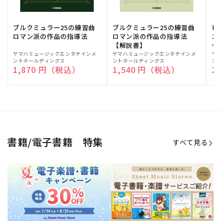
ブルクミュラー25の練習曲
ブルクミュラー25の練習曲
ピ
ロマン派の作品の指導法
ロマン派の作品の指導法
ス
【解説書】
～
販
ヤマハミュージックエンタテインメ
販
ヤマハミュージックエンタテインメ
販
ヤ
ントホールディングス
ントホールディングス
ン
売
売
売
通常価格
1,870 円（税込）
通常価格
1,540 円（税込）
通
2
元:
元:
元:
Sheet Music Store
書籍/電子書籍 特集
すべて見る