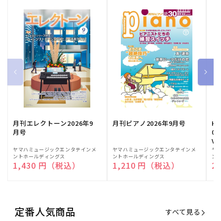
月刊エレクトーン2026年9
月刊ピアノ2026年9月号
HE
月号
03
Vo
販
ヤマハミュージックエンタテインメ
販
ヤマハミュージックエンタテインメ
販
ヤ
ントホールディングス
ントホールディングス
ン
売
売
売
通常価格
1,430 円（税込）
通常価格
1,210 円（税込）
通
2
元:
元:
元:
定番人気商品
すべて見る