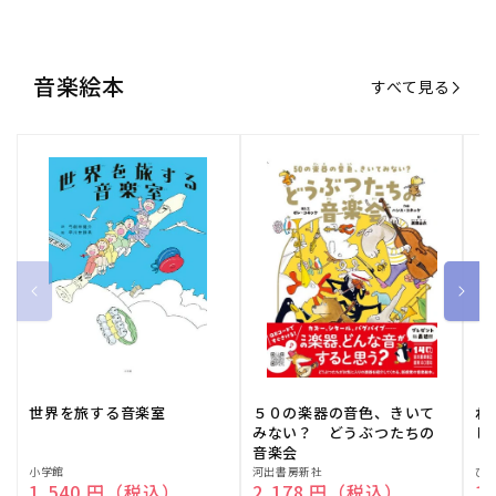
音楽絵本
すべて見る
世界を旅する音楽室
５０の楽器の音色、きいて
ね
みない？ どうぶつたちの
し
音楽会
販
小学館
販
河出書房新社
販
ひ
通常価格
1,540 円（税込）
通常価格
2,178 円（税込）
通
1