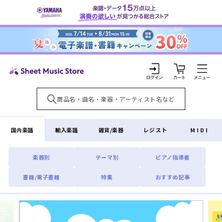
コンテ
ンツに
進む
カ
ー
ト
ロ
グ
イ
国内楽譜
輸入楽譜
雑貨/楽器
レジスト
MIDI
ン
楽器別
テーマ別
ピアノ指導者
書籍/電子書籍
特集
おすすめ記事