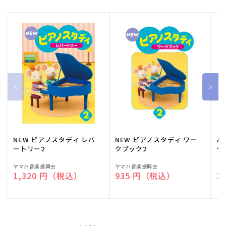
NEW ピアノスタディ レパ
NEW ピアノスタディ ワー
バ
ートリー2
クブック2
ク
販
ヤマハ音楽振興会
販
ヤマハ音楽振興会
販
（
通常価格
1,320 円（税込）
通常価格
935 円（税込）
通
1
売
売
売
元:
元:
元: