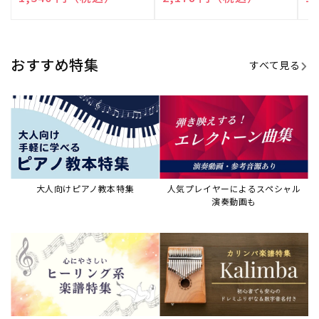
売
売
売
元:
元:
元:
おすすめ特集
すべて見る
大人向けピアノ教本特集
人気プレイヤーによるスペシャル
演奏動画も