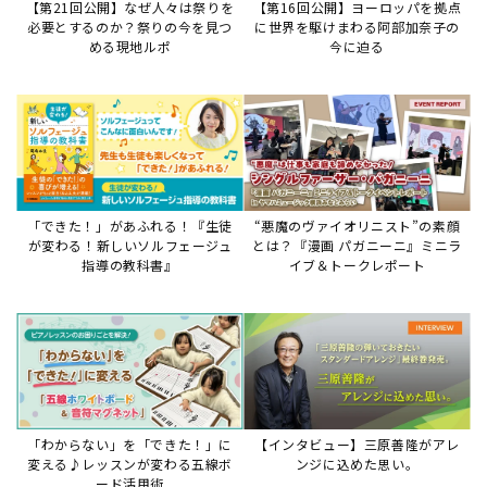
【第21回公開】なぜ人々は祭りを
【第16回公開】ヨーロッパを拠点
必要とするのか？祭りの今を見つ
に世界を駆けまわる阿部加奈子の
める現地ルポ
今に迫る
「できた！」があふれる！『生徒
“悪魔のヴァイオリニスト”の素顔
が変わる！新しいソルフェージュ
とは？『漫画 パガニーニ』ミニラ
指導の教科書』
イブ＆トークレポート
「わからない」を「できた！」に
【インタビュー】三原善隆がアレ
変える♪レッスンが変わる五線ボ
ンジに込めた思い。
ード活用術