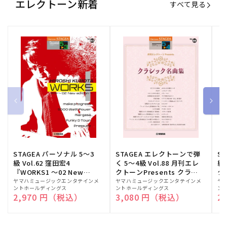
エレクトーン新着
すべて見る
STAGEA パーソナル 5～3
STAGEA エレクトーンで弾
S
級 Vol.62 窪田宏4
く 5～4級 Vol.88 月刊エレ
級
『WORKS1 ～02 New
クトーンPresents クラシ
ク
edition～』
ック名曲集
販
ヤマハミュージックエンタテインメ
販
ヤマハミュージックエンタテインメ
販
ヤ
ントホールディングス
ントホールディングス
ン
売
売
売
通常価格
2,970 円（税込）
通常価格
3,080 円（税込）
通
2
元:
元:
元: