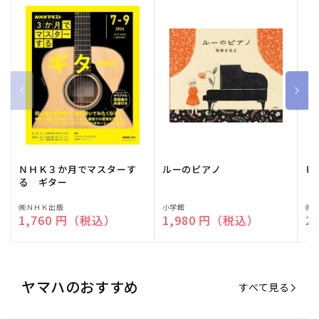
ＮＨＫ３か月でマスターす
ルーのピアノ
ピ
る ギター
販
㈱ＮＨＫ出版
販
小学館
販
㈱
通常価格
1,760 円（税込）
通常価格
1,980 円（税込）
通
2
売
売
売
元:
元:
元:
ヤマハのおすすめ
すべて見る