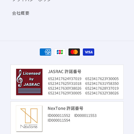
会社概要
決
済
方
法