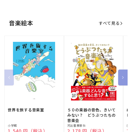
世界を旅する音楽室
５０の楽器の音色、きいて
ね
みない？ どうぶつたちの
し
音楽会
販
小学館
販
河出書房新社
販
ひ
通常価格
1,540 円（税込）
通常価格
2,178 円（税込）
通
1
売
売
売
元:
元:
元:
おすすめ特集
すべて見る
大人向けピアノ教本特集
人気プレイヤーによるスペシャル
演奏動画も