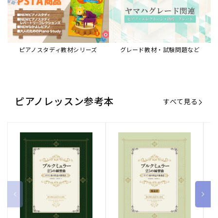
ブルクミュラー25の練習曲
ブルクミュラー25の練習曲
ピ
ロマン派の作品の指導法
ロマン派の作品の指導法
ス
【解説書】
～
販
ヤマハミュージックエンタテインメ
販
ヤマハミュージックエンタテインメ
販
ヤ
ントホールディングス
ントホールディングス
ン
売
売
売
通常価格
1,870 円（税込）
通常価格
1,540 円（税込）
通
2
元:
元:
元:
Sheet Music Store
書籍/電子書籍 特集
すべて見る