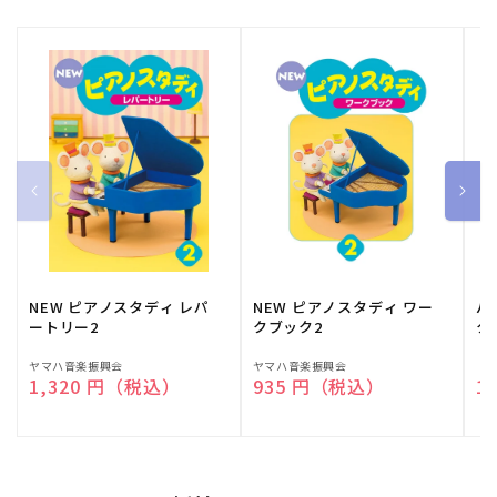
NEW ピアノスタディ レパ
NEW ピアノスタディ ワー
バ
ートリー2
クブック2
ク
販
ヤマハ音楽振興会
販
ヤマハ音楽振興会
販
（
通常価格
1,320 円（税込）
通常価格
935 円（税込）
通
1
売
売
売
元:
元:
元: