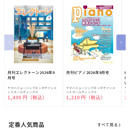
月刊エレクトーン2026年9
月刊ピアノ2026年9月号
HE
月号
03
Vo
販
ヤマハミュージックエンタテインメ
販
ヤマハミュージックエンタテインメ
販
ヤ
ントホールディングス
ントホールディングス
ン
売
売
売
通常価格
1,430 円（税込）
通常価格
1,210 円（税込）
通
2
元:
元:
元:
定番人気商品
すべて見る