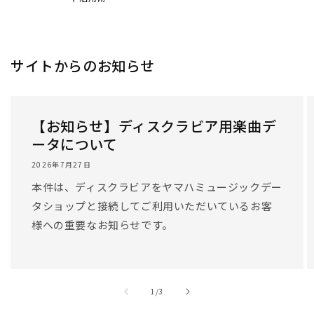
/
1
/
3