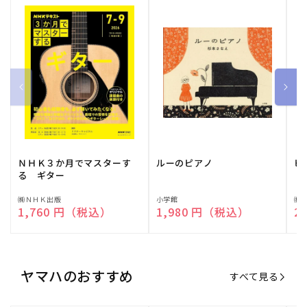
ＮＨＫ３か月でマスターす
ルーのピアノ
ピ
る ギター
販
㈱ＮＨＫ出版
販
小学館
販
㈱
通常価格
1,760 円（税込）
通常価格
1,980 円（税込）
通
2
売
売
売
元:
元:
元:
ヤマハのおすすめ
すべて見る