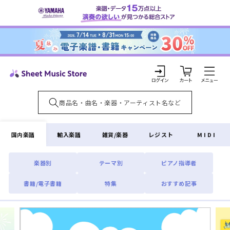
コンテ
ンツに
進む
カ
ー
ト
ロ
グ
イ
国内楽譜
輸入楽譜
雑貨/楽器
レジスト
MIDI
ン
楽器別
テーマ別
ピアノ指導者
書籍/電子書籍
特集
おすすめ記事