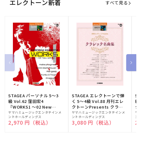
エレクトーン新着
すべて見る
STAGEA パーソナル 5～3
STAGEA エレクトーンで弾
S
級 Vol.62 窪田宏4
く 5～4級 Vol.88 月刊エレ
級
『WORKS1 ～02 New
クトーンPresents クラシ
ク
edition～』
ック名曲集
販
ヤマハミュージックエンタテインメ
販
ヤマハミュージックエンタテインメ
販
ヤ
ントホールディングス
ントホールディングス
ン
売
売
売
通常価格
2,970 円（税込）
通常価格
3,080 円（税込）
通
2
元:
元:
元: