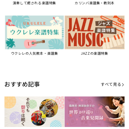
【第21回公開】なぜ人々は祭りを
【第16回公開】ヨーロッパを拠点
必要とするのか？祭りの今を見つ
に世界を駆けまわる阿部加奈子の
める現地ルポ
今に迫る
「できた！」があふれる！『生徒
“悪魔のヴァイオリニスト”の素顔
が変わる！新しいソルフェージュ
とは？『漫画 パガニーニ』ミニラ
指導の教科書』
イブ＆トークレポート