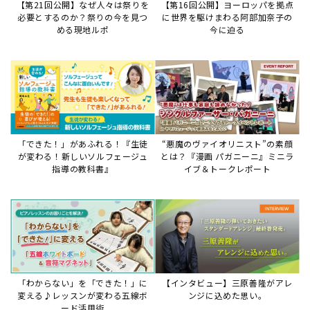
「わからない」を「できた！」に
【インタビュー】三原善隆がアレ
変える♪レッスンが変わる五線ボ
ンジに込めた思い。
ード活用術
サイトからのお知らせ
【お知らせ】ディスクラビア用楽曲デ
ータについて
2026年7月27日
本件は、ディスクラビアをヤマハミュージックデー
タショップと接続してご利用いただいているお客
様への重要なお知らせです。