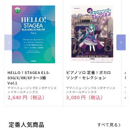
HELLO！STAGEA ELS-
ピアノソロ 定番！ボカロ
バ
03G/X/XR/XF 5～3級
ソング・セレクション
ヒ
Vol.1
販
ヤマハミュージックエンタテインメ
販
ヤマハミュージックエンタテインメ
販
ヤ
ントホールディングス
ントホールディングス
ン
売
売
売
通常価格
2,640 円（税込）
通常価格
3,080 円（税込）
通
4
元:
元:
元:
定番人気商品
すべて見る