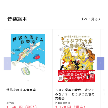
世界を旅する音楽室
５０の楽器の音色、きいて
ね
みない？ どうぶつたちの
し
音楽会
販
小学館
販
河出書房新社
販
ひ
通常価格
1,540 円（税込）
通常価格
2,178 円（税込）
通
1
売
売
売
元:
元:
元:
おすすめ特集
すべて見る
大人向けピアノ教本特集
人気プレイヤーによるスペシャル
演奏動画も