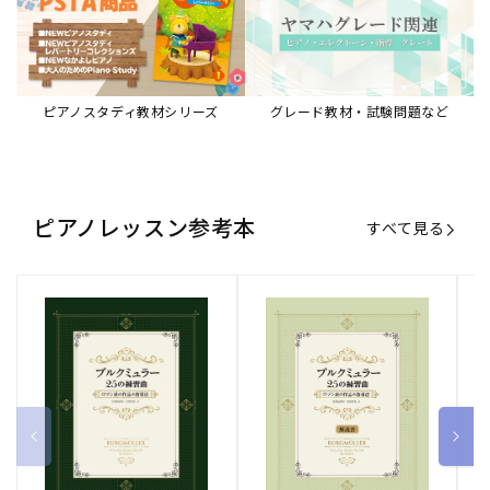
ブルクミュラー25の練習曲
ブルクミュラー25の練習曲
ピ
ロマン派の作品の指導法
ロマン派の作品の指導法
ス
【解説書】
～
販
ヤマハミュージックエンタテインメ
販
ヤマハミュージックエンタテインメ
販
ヤ
ントホールディングス
ントホールディングス
ン
売
売
売
通常価格
1,870 円（税込）
通常価格
1,540 円（税込）
通
2
元:
元:
元:
Sheet Music Store
書籍/電子書籍 特集
すべて見る