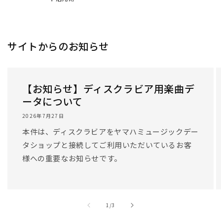
/
1
/
3