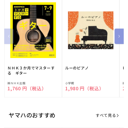
ＮＨＫ３か月でマスターす
ルーのピアノ
ピ
る ギター
販
㈱ＮＨＫ出版
販
小学館
販
㈱
通常価格
1,760 円（税込）
通常価格
1,980 円（税込）
通
2
売
売
売
元:
元:
元:
ヤマハのおすすめ
すべて見る