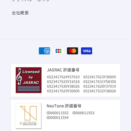
会社概要
決
済
方
法