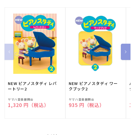
NEW ピアノスタディ レパ
NEW ピアノスタディ ワー
バ
ートリー2
クブック2
ク
販
ヤマハ音楽振興会
販
ヤマハ音楽振興会
販
（
通常価格
1,320 円（税込）
通常価格
935 円（税込）
通
1
売
売
売
元:
元:
元: