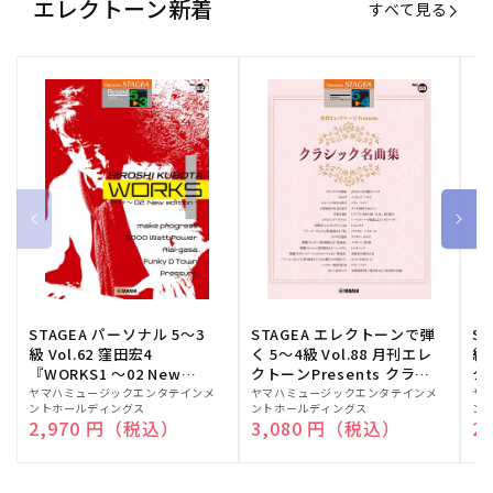
エレクトーン新着
すべて見る
STAGEA パーソナル 5～3
STAGEA エレクトーンで弾
S
級 Vol.62 窪田宏4
く 5～4級 Vol.88 月刊エレ
級
『WORKS1 ～02 New
クトーンPresents クラシ
ク
edition～』
ック名曲集
販
ヤマハミュージックエンタテインメ
販
ヤマハミュージックエンタテインメ
販
ヤ
ントホールディングス
ントホールディングス
ン
売
売
売
通常価格
2,970 円（税込）
通常価格
3,080 円（税込）
通
2
元:
元:
元: