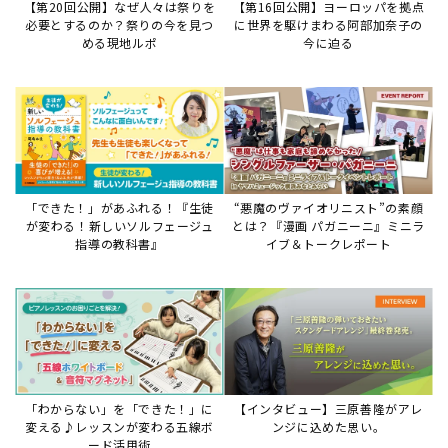
「わからない」を「できた！」に
【インタビュー】三原善隆がアレ
変える♪レッスンが変わる五線ボ
ンジに込めた思い。
ード活用術
サイトからのお知らせ
【お知らせ】ディスクラビア用楽曲デ
ータについて
2026年7月27日
本件は、ディスクラビアをヤマハミュージックデー
タショップと接続してご利用いただいているお客
様への重要なお知らせです。