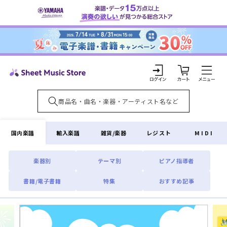
コンテ
ンツに
進む
カ
ー
ト
ロ
グ
イ
国内楽譜
輸入楽譜
雑貨/楽器
レジスト
MIDI
ン
楽器別
テーマ別
ピアノ指導者
書籍/電子書籍
特集
おすすめ記事