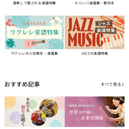
【第20回公開】なぜ人々は祭りを
【第16回公開】ヨーロッパを拠点
必要とするのか？祭りの今を見つ
に世界を駆けまわる阿部加奈子の
める現地ルポ
今に迫る
「できた！」があふれる！『生徒
“悪魔のヴァイオリニスト”の素顔
が変わる！新しいソルフェージュ
とは？『漫画 パガニーニ』ミニラ
指導の教科書』
イブ＆トークレポート