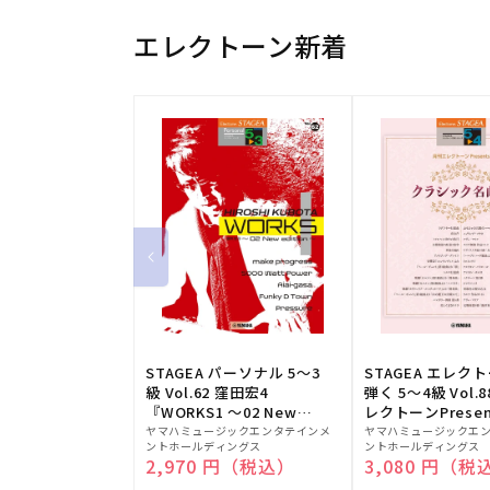
エレクトーン新着
STAGEA パーソナル 5～3
STAGEA エレク
級 Vol.62 窪田宏4
弾く 5～4級 Vol.
『WORKS1 ～02 New
レクトーンPresen
販
edition～』
販
シック名曲集
ヤマハミュージックエンタテインメ
ヤマハミュージックエ
ントホールディングス
ントホールディングス
売
売
通常価格
2,970 円（税込）
通常価格
3,080 円（税
元:
元: