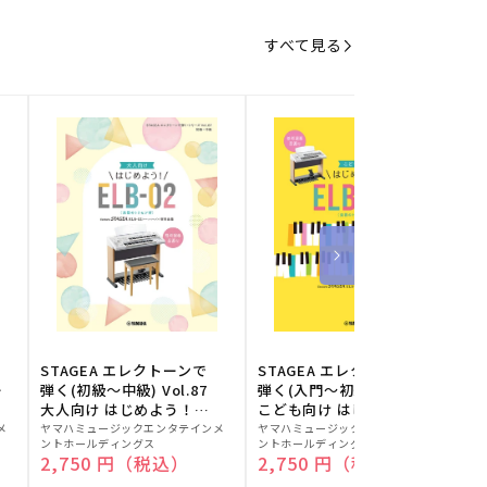
すべて見る
STAGEA エレクトーンで
STAGEA エレクトーンで
S
ー
弾く(初級～中級) Vol.87
弾く(入門～初級) Vol.86
級
大人向け はじめよう！
こども向け はじめよう！
販
ELB-02(楽器のトリセツ
販
ELB-02(楽器のトリセツ
メ
ヤマハミュージックエンタテインメ
ヤマハミュージックエンタテインメ
ヤ
ントホールディングス
ントホールディングス
ン
付)
付)
売
売
通常価格
2,750 円（税込）
通常価格
2,750 円（税込）
元:
元:
元