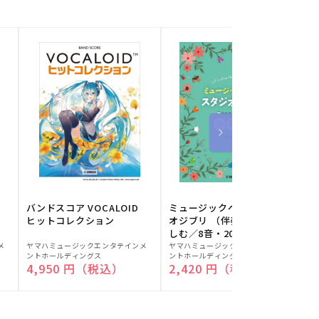
バンドスコア VOCALOID
ミュージックベルでスタジ
ヒットコレクション
オジブリ （伴奏音源と楽
しむ／8音・20音ベル対応
販
販
／ドレミふりがな付）
メ
ヤマハミュージックエンタテインメ
ヤマハミュージックエンタテインメ
ヤ
ントホールディングス
ントホールディングス
ン
売
売
通常価格
4,950 円（税込）
通常価格
2,420 円（税込）
元:
元:
元