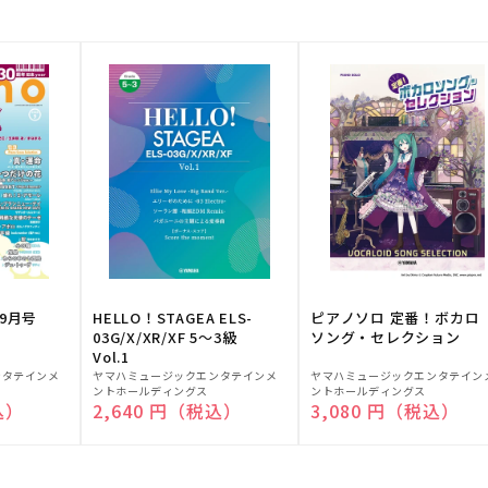
9月号
HELLO！STAGEA ELS-
ピアノソロ 定番！ボカロ
03G/X/XR/XF 5～3級
ソング・セレクション
Vol.1
販
販
ンタテインメ
ヤマハミュージックエンタテインメ
ヤマハミュージックエンタテイン
ントホールディングス
ントホールディングス
売
売
込）
通常価格
2,640 円（税込）
通常価格
3,080 円（税込）
元:
元: