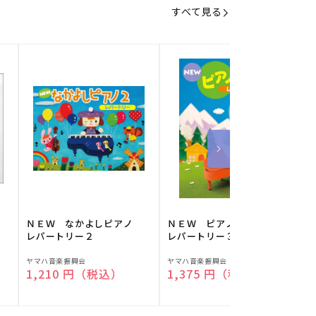
すべて見る
】
ＮＥＷ なかよしピアノ
ＮＥＷ ピアノスタディ
レパートリー２
レパートリー３
販
販
ヤマハ音楽振興会
ヤマハ音楽振興会
O
通常価格
1,210 円（税込）
通常価格
1,375 円（税込）
売
売
元:
元:
元