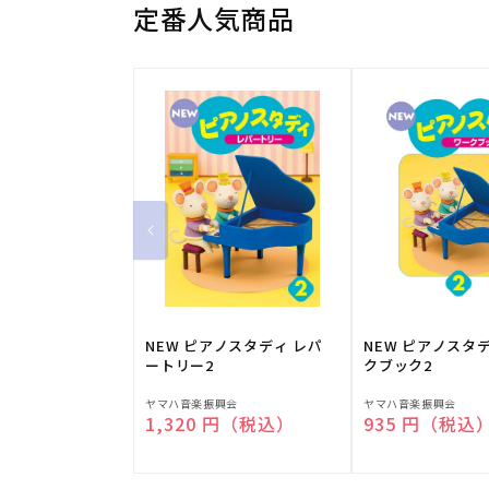
定番人気商品
NEW ピアノスタディ レパ
NEW ピアノスタ
ートリー2
クブック2
販
販
ヤマハ音楽振興会
ヤマハ音楽振興会
通常価格
1,320 円（税込）
通常価格
935 円（税込
売
売
元:
元: