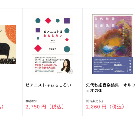
ピアニストはおもしろい
矢代秋雄音楽論集 オル
ェオの死
販
販
㈱春秋社
㈱音楽之友社
込）
通常価格
2,750 円（税込）
通常価格
2,860 円（税込）
売
売
元:
元: