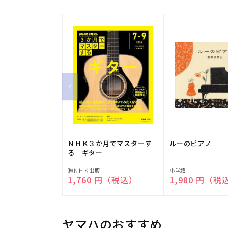
ＮＨＫ３か月でマスターす
ルーのピアノ
る ギター
販
販
㈱ＮＨＫ出版
小学館
通常価格
1,760 円（税込）
通常価格
1,980 円（税
売
売
元:
元:
ヤマハのおすすめ