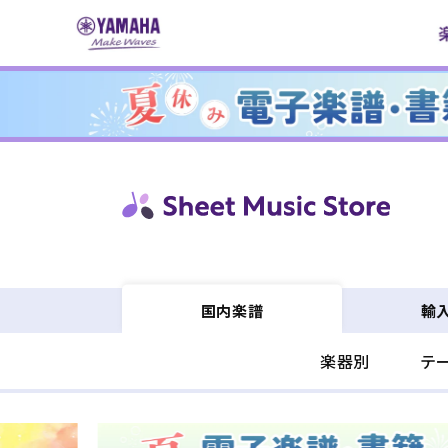
コンテ
ンツに
進む
輸
国内楽譜
楽器別
テ