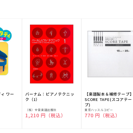
ディ ワー
バーナム：ピアノテクニッ
【楽譜製本＆補修テープ
ク（1）
SCORE TAPE(スコアテー
プ)
販
販
（株）全音楽譜出版社
東京ハッスルコピー
）
通常価格
1,210 円（税込）
通常価格
770 円（税込）
売
売
元:
元: