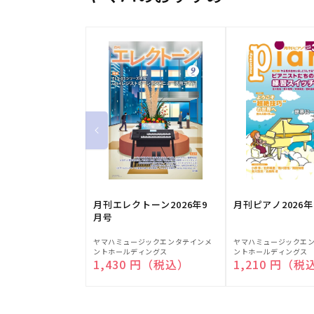
月刊エレクトーン2026年9
月刊ピアノ2026年
月号
販
販
ヤマハミュージックエンタテインメ
ヤマハミュージックエ
ントホールディングス
ントホールディングス
売
売
通常価格
1,430 円（税込）
通常価格
1,210 円（税
元:
元: