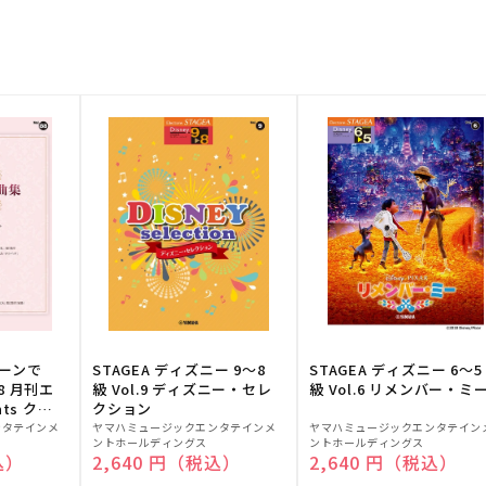
トーンで
STAGEA ディズニー 9～8
STAGEA ディズニー 6～5
88 月刊エ
級 Vol.9 ディズニー・セレ
級 Vol.6 リメンバー・ミ
ts クラ
クション
販
販
ンタテインメ
ヤマハミュージックエンタテインメ
ヤマハミュージックエンタテイン
ントホールディングス
ントホールディングス
売
売
込）
通常価格
2,640 円（税込）
通常価格
2,640 円（税込）
元:
元: