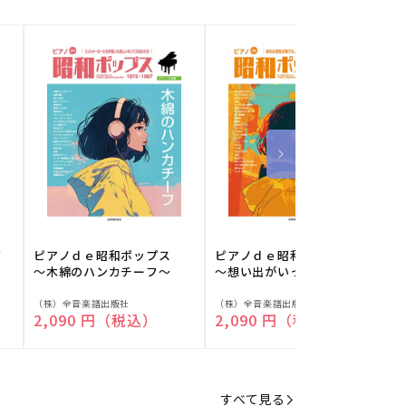
フ
ピアノｄｅ昭和ポップス
ピアノｄｅ昭和ポップス
～木綿のハンカチーフ～
～想い出がいっぱい～
販
販
（株）全音楽譜出版社
（株）全音楽譜出版社
（
通常価格
2,090 円（税込）
通常価格
2,090 円（税込）
売
売
元:
元:
元
すべて見る