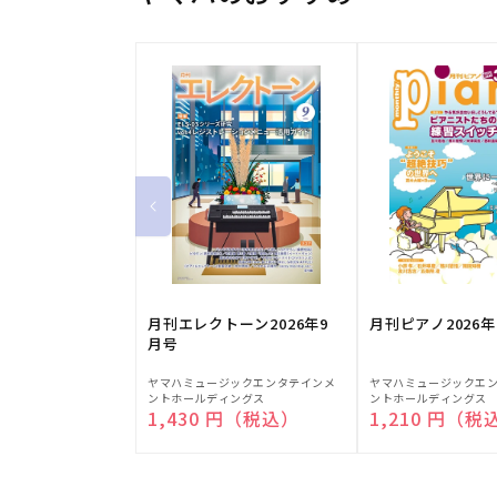
月刊エレクトーン2026年9
月刊ピアノ2026年
月号
販
販
ヤマハミュージックエンタテインメ
ヤマハミュージックエ
ントホールディングス
ントホールディングス
売
売
通常価格
1,430 円（税込）
通常価格
1,210 円（税
元:
元: