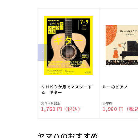
ＮＨＫ３か月でマスターす
ルーのピアノ
る ギター
販
販
㈱ＮＨＫ出版
小学館
通常価格
1,760 円（税込）
通常価格
1,980 円（税
売
売
元:
元:
ヤマハのおすすめ