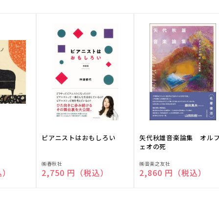
ピアニストはおもしろい
矢代秋雄音楽論集 オル
ェオの死
販
販
㈱春秋社
㈱音楽之友社
込）
通常価格
2,750 円（税込）
通常価格
2,860 円（税込）
売
売
元:
元: