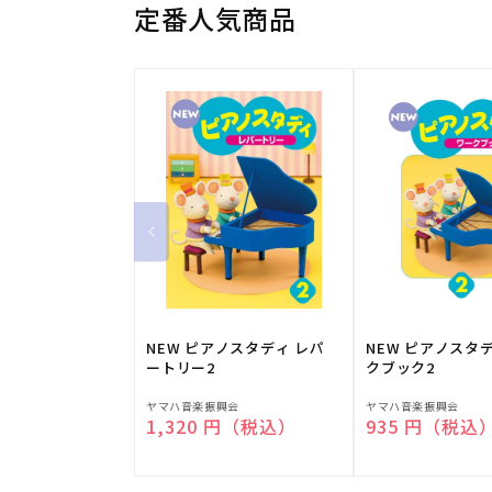
定番人気商品
NEW ピアノスタディ レパ
NEW ピアノスタ
ートリー2
クブック2
販
販
ヤマハ音楽振興会
ヤマハ音楽振興会
通常価格
1,320 円（税込）
通常価格
935 円（税込
売
売
元:
元: