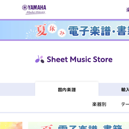
コンテ
ンツに
進む
輸
国内楽譜
楽器別
テ