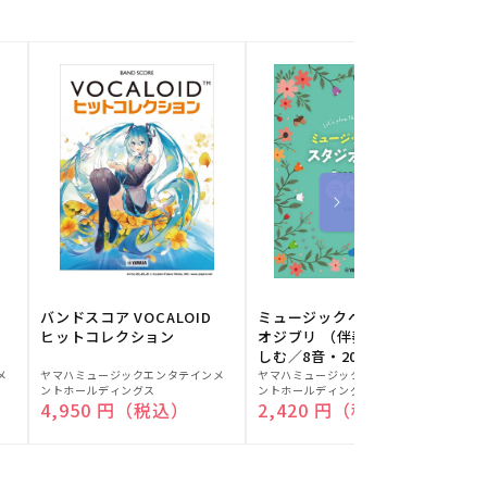
バンドスコア VOCALOID
ミュージックベルでスタジ
ヒットコレクション
オジブリ （伴奏音源と楽
しむ／8音・20音ベル対応
販
販
／ドレミふりがな付）
メ
ヤマハミュージックエンタテインメ
ヤマハミュージックエンタテインメ
ヤ
ントホールディングス
ントホールディングス
ン
売
売
通常価格
4,950 円（税込）
通常価格
2,420 円（税込）
元:
元:
元