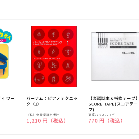
ディ ワー
バーナム：ピアノテクニッ
【楽譜製本＆補修テープ
ク（1）
SCORE TAPE(スコアテー
プ)
販
販
（株）全音楽譜出版社
東京ハッスルコピー
）
通常価格
1,210 円（税込）
通常価格
770 円（税込）
売
売
元:
元: