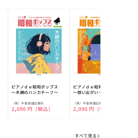
フ
ピアノｄｅ昭和ポップス
ピアノｄｅ昭和ポップス
～木綿のハンカチーフ～
～想い出がいっぱい～
販
販
（株）全音楽譜出版社
（株）全音楽譜出版社
（
通常価格
2,090 円（税込）
通常価格
2,090 円（税込）
売
売
元:
元:
元
すべて見る