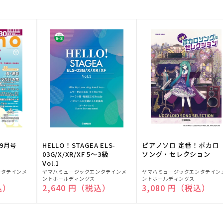
9月号
HELLO！STAGEA ELS-
ピアノソロ 定番！ボカロ
03G/X/XR/XF 5～3級
ソング・セレクション
Vol.1
販
販
ンタテインメ
ヤマハミュージックエンタテインメ
ヤマハミュージックエンタテイン
ントホールディングス
ントホールディングス
売
売
込）
通常価格
2,640 円（税込）
通常価格
3,080 円（税込）
元:
元: