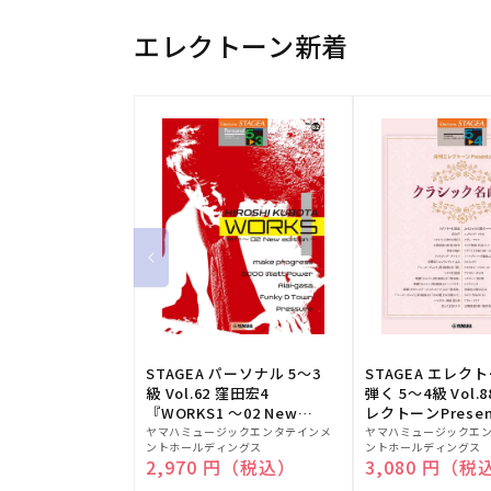
エレクトーン新着
STAGEA パーソナル 5～3
STAGEA エレク
級 Vol.62 窪田宏4
弾く 5～4級 Vol.
『WORKS1 ～02 New
レクトーンPresen
販
edition～』
販
シック名曲集
ヤマハミュージックエンタテインメ
ヤマハミュージックエ
ントホールディングス
ントホールディングス
売
売
通常価格
2,970 円（税込）
通常価格
3,080 円（税
元:
元: