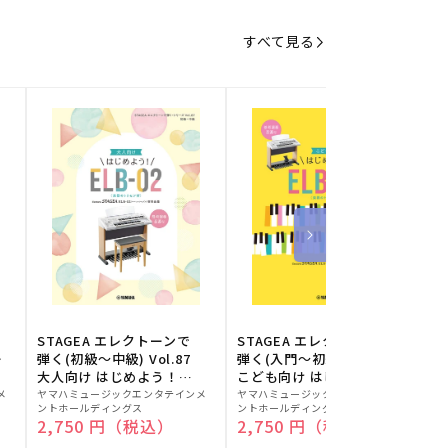
すべて見る
STAGEA エレクトーンで
STAGEA エレクトーンで
S
ー
弾く(初級～中級) Vol.87
弾く(入門～初級) Vol.86
級
大人向け はじめよう！
こども向け はじめよう！
販
ELB-02(楽器のトリセツ
販
ELB-02(楽器のトリセツ
メ
ヤマハミュージックエンタテインメ
ヤマハミュージックエンタテインメ
ヤ
ントホールディングス
ントホールディングス
ン
付)
付)
売
売
通常価格
2,750 円（税込）
通常価格
2,750 円（税込）
元:
元:
元