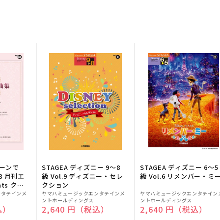
トーンで
STAGEA ディズニー 9～8
STAGEA ディズニー 6～5
88 月刊エ
級 Vol.9 ディズニー・セレ
級 Vol.6 リメンバー・ミ
ts クラ
クション
販
販
ンタテインメ
ヤマハミュージックエンタテインメ
ヤマハミュージックエンタテイン
ントホールディングス
ントホールディングス
売
売
込）
通常価格
2,640 円（税込）
通常価格
2,640 円（税込）
元:
元: