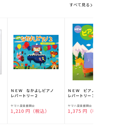
すべて見る
】
ＮＥＷ なかよしピアノ
ＮＥＷ ピアノスタディ
レパートリー２
レパートリー３
販
販
ヤマハ音楽振興会
ヤマハ音楽振興会
O
通常価格
1,210 円（税込）
通常価格
1,375 円（税込）
売
売
元:
元:
元