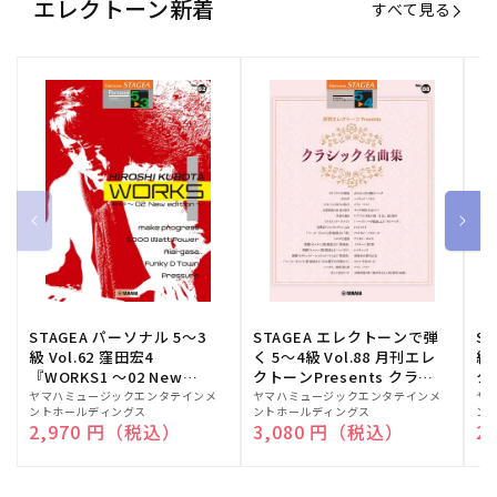
エレクトーン新着
すべて見る
STAGEA パーソナル 5～3
STAGEA エレクトーンで弾
S
級 Vol.62 窪田宏4
く 5～4級 Vol.88 月刊エレ
級
『WORKS1 ～02 New
クトーンPresents クラシ
ク
edition～』
ック名曲集
販
ヤマハミュージックエンタテインメ
販
ヤマハミュージックエンタテインメ
販
ヤ
ントホールディングス
ントホールディングス
ン
売
売
売
通常価格
2,970 円（税込）
通常価格
3,080 円（税込）
通
2
元:
元:
元: