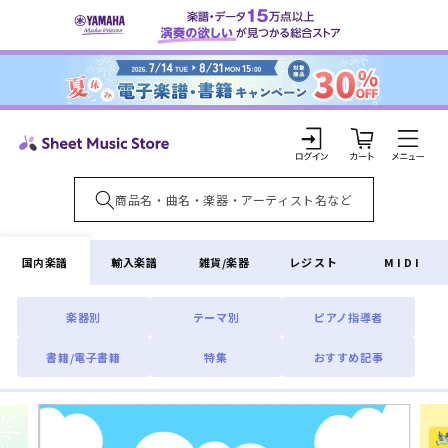
コンテ
ンツに
進む
カ
ー
ト
ロ
グ
イ
国内楽譜
輸入楽譜
雑貨/楽器
レジスト
MIDI
ン
楽器別
テーマ別
ピアノ指導者
書籍/電子書籍
特集
おすすめ記事