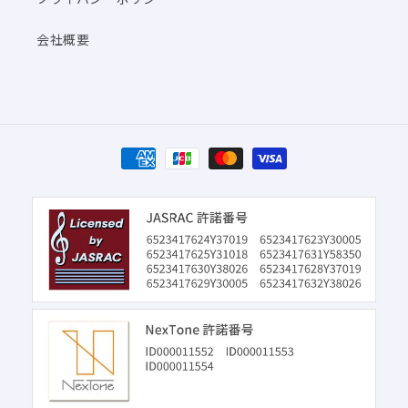
会社概要
決
済
方
法