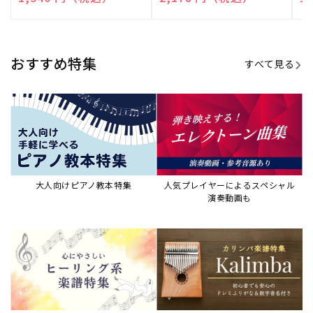
売
売
売
元:
元:
元:
おすすめ特集
すべて見る
大人向けピアノ教本特集
人気プレイヤーによるスペシャル
演奏動画も