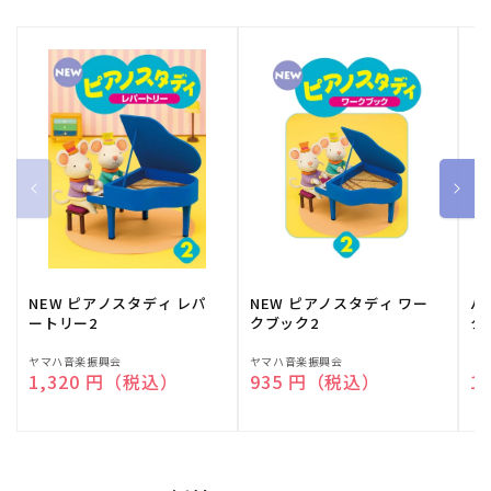
NEW ピアノスタディ レパ
NEW ピアノスタディ ワー
バ
ートリー2
クブック2
ク
販
ヤマハ音楽振興会
販
ヤマハ音楽振興会
販
（
通常価格
1,320 円（税込）
通常価格
935 円（税込）
通
1
売
売
売
元:
元:
元: