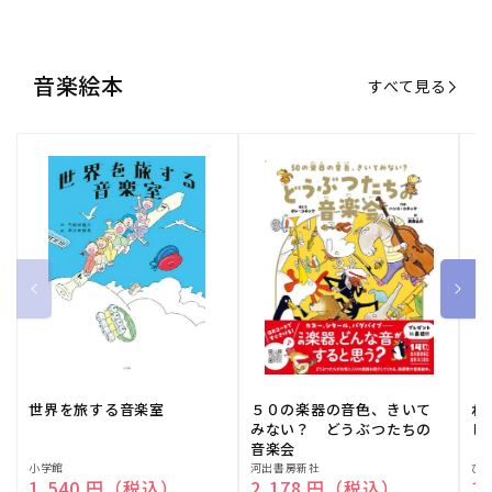
音楽絵本
すべて見る
世界を旅する音楽室
５０の楽器の音色、きいて
ね
みない？ どうぶつたちの
し
音楽会
販
小学館
販
河出書房新社
販
ひ
通常価格
1,540 円（税込）
通常価格
2,178 円（税込）
通
1