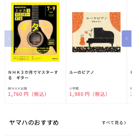
ＮＨＫ３か月でマスターす
ルーのピアノ
ピ
る ギター
販
㈱ＮＨＫ出版
販
小学館
販
㈱
通常価格
1,760 円（税込）
通常価格
1,980 円（税込）
通
2
売
売
売
元:
元:
元:
ヤマハのおすすめ
すべて見る