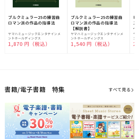
ブルクミュラー25の練習曲
ブルクミュラー25の練習曲
ピ
ロマン派の作品の指導法
ロマン派の作品の指導法
ス
【解説書】
～
販
ヤマハミュージックエンタテインメ
販
ヤマハミュージックエンタテインメ
販
ヤ
ントホールディングス
ントホールディングス
ン
売
売
売
通常価格
1,870 円（税込）
通常価格
1,540 円（税込）
通
2
元:
元:
元:
Sheet Music Store
書籍/電子書籍 特集
すべて見る