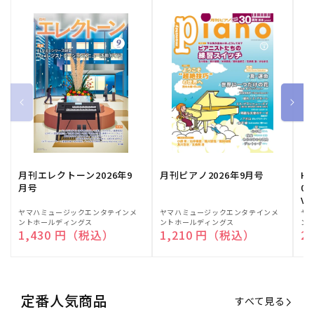
月刊エレクトーン2026年9
月刊ピアノ2026年9月号
HE
月号
03
Vo
販
ヤマハミュージックエンタテインメ
販
ヤマハミュージックエンタテインメ
販
ヤ
ントホールディングス
ントホールディングス
ン
売
売
売
通常価格
1,430 円（税込）
通常価格
1,210 円（税込）
通
2
元:
元:
元:
定番人気商品
すべて見る