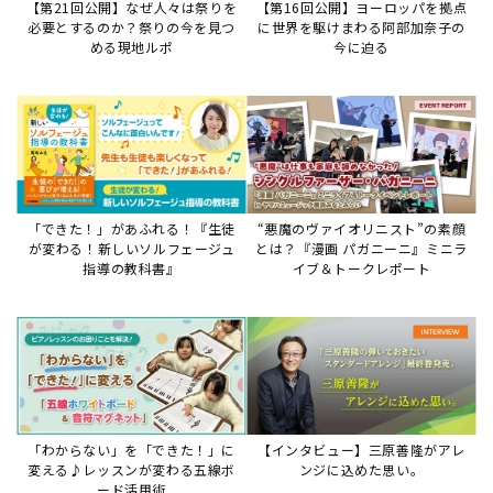
【第21回公開】なぜ人々は祭りを
【第16回公開】ヨーロッパを拠点
必要とするのか？祭りの今を見つ
に世界を駆けまわる阿部加奈子の
める現地ルポ
今に迫る
「できた！」があふれる！『生徒
“悪魔のヴァイオリニスト”の素顔
が変わる！新しいソルフェージュ
とは？『漫画 パガニーニ』ミニラ
指導の教科書』
イブ＆トークレポート
「わからない」を「できた！」に
【インタビュー】三原善隆がアレ
変える♪レッスンが変わる五線ボ
ンジに込めた思い。
ード活用術