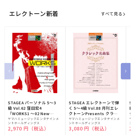
エレクトーン新着
すべて見る
STAGEA パーソナル 5～3
STAGEA エレクトーンで弾
S
級 Vol.62 窪田宏4
く 5～4級 Vol.88 月刊エレ
級
『WORKS1 ～02 New
クトーンPresents クラシ
ク
edition～』
ック名曲集
販
ヤマハミュージックエンタテインメ
販
ヤマハミュージックエンタテインメ
販
ヤ
ントホールディングス
ントホールディングス
ン
売
売
売
通常価格
2,970 円（税込）
通常価格
3,080 円（税込）
通
2
元:
元:
元: