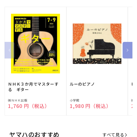
ＮＨＫ３か月でマスターす
ルーのピアノ
ピ
る ギター
販
㈱ＮＨＫ出版
販
小学館
販
㈱
通常価格
1,760 円（税込）
通常価格
1,980 円（税込）
通
2
売
売
売
元:
元:
元:
ヤマハのおすすめ
すべて見る