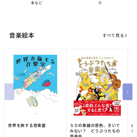
世界を旅する音楽室
５０の楽器の音色、きいて
ね
みない？ どうぶつたちの
し
音楽会
販
小学館
販
河出書房新社
販
ひ
通常価格
1,540 円（税込）
通常価格
2,178 円（税込）
通
1
売
売
売
元:
元:
元:
おすすめ特集
すべて見る
大人向けピアノ教本特集
人気プレイヤーによるスペシャル
演奏動画も