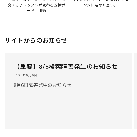
/
1
/
3