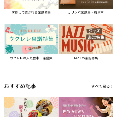
【第20回公開】なぜ人々は祭りを
【第16回公開】ヨーロッパを拠点
必要とするのか？祭りの今を見つ
に世界を駆けまわる阿部加奈子の
める現地ルポ
今に迫る
「できた！」があふれる！『生徒
“悪魔のヴァイオリニスト”の素顔
が変わる！新しいソルフェージュ
とは？『漫画 パガニーニ』ミニラ
指導の教科書』
イブ＆トークレポート