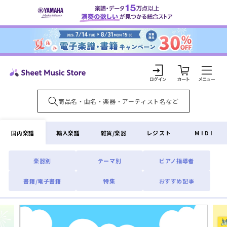
コンテ
ンツに
進む
カ
ー
ト
ロ
グ
イ
国内楽譜
輸入楽譜
雑貨/楽器
レジスト
MIDI
ン
楽器別
テーマ別
ピアノ指導者
書籍/電子書籍
特集
おすすめ記事