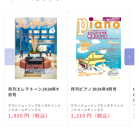
月刊エレクトーン2026年9
月刊ピアノ2026年9月号
HE
月号
03
Vo
販
ヤマハミュージックエンタテインメ
販
ヤマハミュージックエンタテインメ
販
ヤ
ントホールディングス
ントホールディングス
ン
売
売
売
通常価格
1,430 円（税込）
通常価格
1,210 円（税込）
通
2
元:
元:
元: