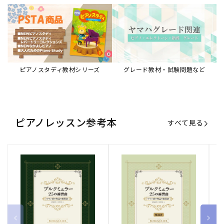
ブルクミュラー25の練習曲
ブルクミュラー25の練習曲
ピ
ロマン派の作品の指導法
ロマン派の作品の指導法
ス
【解説書】
～
販
ヤマハミュージックエンタテインメ
販
ヤマハミュージックエンタテインメ
販
ヤ
ントホールディングス
ントホールディングス
ン
売
売
売
通常価格
1,870 円（税込）
通常価格
1,540 円（税込）
通
2
元:
元:
元:
Sheet Music Store
書籍/電子書籍 特集
すべて見る