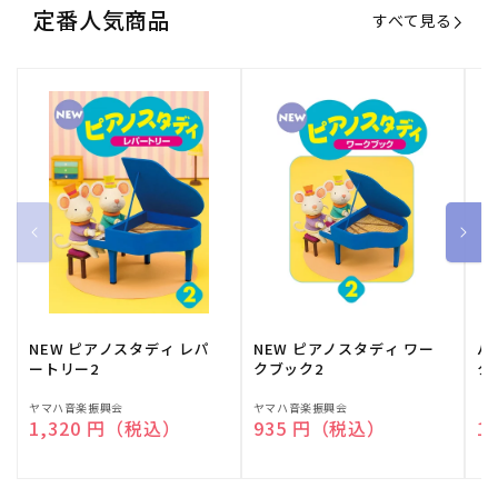
定番人気商品
すべて見る
NEW ピアノスタディ レパ
NEW ピアノスタディ ワー
バ
ートリー2
クブック2
ク
販
ヤマハ音楽振興会
販
ヤマハ音楽振興会
販
（
通常価格
1,320 円（税込）
通常価格
935 円（税込）
通
1
売
売
売
元:
元:
元: