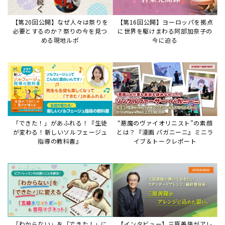
「わからない」を「できた！」に
【インタビュー】三原善隆がアレ
変える♪レッスンが変わる五線ボ
ンジに込めた思い。
ード活用術
サイトからのお知らせ
【重要】8/6検索障害発生のお知らせ
2026年8月6日
8月6日障害発生のお知らせ