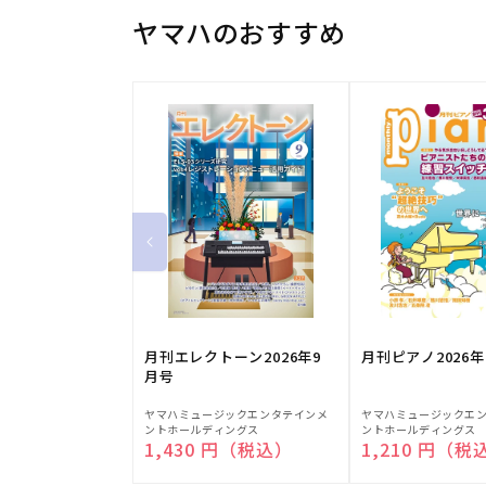
ヤマハのおすすめ
月刊エレクトーン2026年9
月刊ピアノ2026年
月号
販
販
ヤマハミュージックエンタテインメ
ヤマハミュージックエ
ントホールディングス
ントホールディングス
売
売
通常価格
1,430 円（税込）
通常価格
1,210 円（税
元:
元: