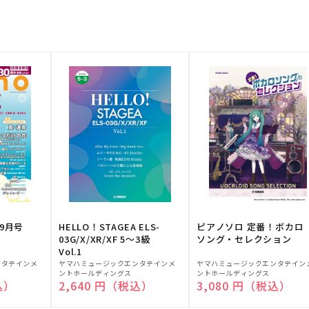
9月号
HELLO！STAGEA ELS-
ピアノソロ 定番！ボカロ
03G/X/XR/XF 5～3級
ソング・セレクション
Vol.1
販
販
ンタテインメ
ヤマハミュージックエンタテインメ
ヤマハミュージックエンタテイン
ントホールディングス
ントホールディングス
売
売
込）
通常価格
2,640 円（税込）
通常価格
3,080 円（税込）
元:
元: