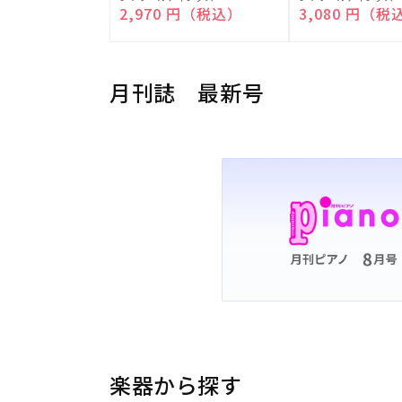
売
売
通常価格
2,970 円（税込）
通常価格
3,080 円（税
元:
元:
月刊誌 最新号
楽器から探す