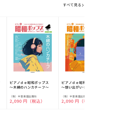
すべて見る
フ
ピアノｄｅ昭和ポップス
ピアノｄｅ昭和ポップス
～木綿のハンカチーフ～
～想い出がいっぱい～
販
販
（株）全音楽譜出版社
（株）全音楽譜出版社
（
通常価格
2,090 円（税込）
通常価格
2,090 円（税込）
売
売
元:
元:
元