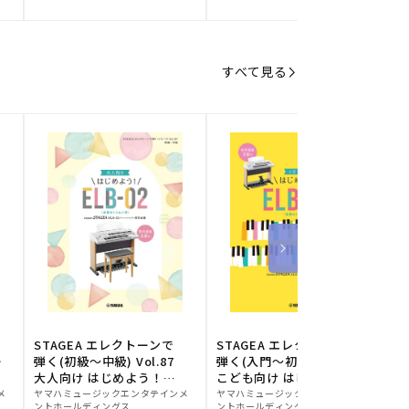
元:
元:
元
すべて見る
STAGEA エレクトーンで
STAGEA エレクトーンで
S
ー
弾く(初級～中級) Vol.87
弾く(入門～初級) Vol.86
級
大人向け はじめよう！
こども向け はじめよう！
販
ELB-02(楽器のトリセツ
販
ELB-02(楽器のトリセツ
メ
ヤマハミュージックエンタテインメ
ヤマハミュージックエンタテインメ
ヤ
ントホールディングス
ントホールディングス
ン