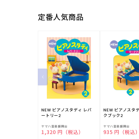
定番人気商品
NEW ピアノスタディ レパ
NEW ピアノスタ
ートリー2
クブック2
販
販
ヤマハ音楽振興会
ヤマハ音楽振興会
通常価格
1,320 円（税込）
通常価格
935 円（税込
売
売