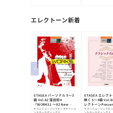
元:
元:
エレクトーン新着
STAGEA パーソナル 5～3
STAGEA エレク
級 Vol.62 窪田宏4
弾く 5～4級 Vol.
『WORKS1 ～02 New
レクトーンPresen
販
edition～』
販
シック名曲集
ヤマハミュージックエンタテインメ
ヤマハミュージックエ
ントホールディングス
ントホールディングス