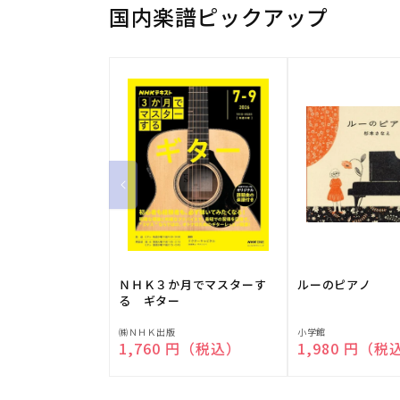
国内楽譜ピックアップ
ＮＨＫ３か月でマスターす
ルーのピアノ
る ギター
販
販
㈱ＮＨＫ出版
小学館
通常価格
1,760 円（税込）
通常価格
1,980 円（税
売
売
元:
元: