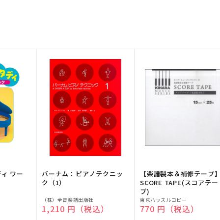
ディ ワー
バーナム：ピアノテクニッ
【楽譜製本＆補修テープ
ク（1）
SCORE TAPE(スコアテー
プ)
販
販
（株）全音楽譜出版社
東京ハッスルコピー
）
通常価格
1,210 円（税込）
通常価格
770 円（税込）
売
売