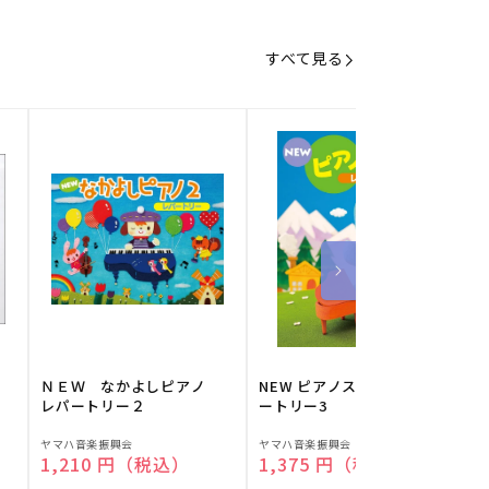
すべて見る
】
ＮＥＷ なかよしピアノ
NEW ピアノスタディ レパ
レパートリー２
ートリー3
販
販
ヤマハ音楽振興会
ヤマハ音楽振興会
O
通常価格
1,210 円（税込）
通常価格
1,375 円（税込）
売
売