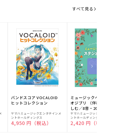
すべて見る
バンドスコア VOCALOID
ミュージックベルでスタジ
ヒットコレクション
オジブリ （伴奏音源と楽
しむ／8音・20音ベル対応
販
販
／ドレミふりがな付）
メ
ヤマハミュージックエンタテインメ
ヤマハミュージックエンタテインメ
ヤ
ントホールディングス
ントホールディングス
ン
売
売
通常価格
4,950 円（税込）
通常価格
2,420 円（税込）
元:
元:
元