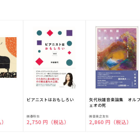
ピアニストはおもしろい
矢代秋雄音楽論集 オル
ェオの死
販
販
㈱春秋社
㈱音楽之友社
込）
通常価格
2,750 円（税込）
通常価格
2,860 円（税込）
売
売
元:
元: