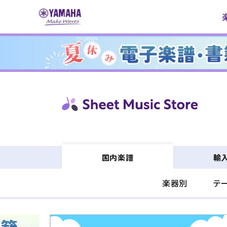
コンテ
ンツに
進む
輸
国内楽譜
楽器別
テ