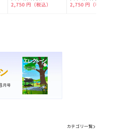
付)
付)
売
売
通常価格
2,750 円（税込）
通常価格
2,750 円（税込）
元:
元:
元
カテゴリ一覧