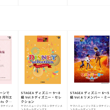
元:
元:
トーンで
STAGEA ディズニー 9～8
STAGEA ディズニー 6～5
88 月刊エ
級 Vol.9 ディズニー・セレ
級 Vol.6 リメンバー・ミ
ts クラ
クション
販
販
ンタテインメ
ヤマハミュージックエンタテインメ
ヤマハミュージックエンタテイン
ントホールディングス
ントホールディングス