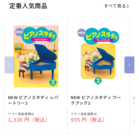
定番人気商品
すべて見る
NEW ピアノスタディ レパ
NEW ピアノスタディ ワー
バ
ートリー2
クブック2
ク
販
ヤマハ音楽振興会
販
ヤマハ音楽振興会
販
（
通常価格
1,320 円（税込）
通常価格
935 円（税込）
通
1
売
売
売
元:
元:
元: