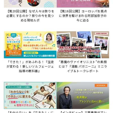
【第20回公開】なぜ人々は祭りを
【第16回公開】ヨーロッパを拠点
必要とするのか？祭りの今を見つ
に世界を駆けまわる阿部加奈子の
める現地ルポ
今に迫る
「できた！」があふれる！『生徒
“悪魔のヴァイオリニスト”の素顔
が変わる！新しいソルフェージュ
とは？『漫画 パガニーニ』ミニラ
指導の教科書』
イブ＆トークレポート
「わからない」を「できた！」に
【インタビュー】三原善隆がアレ