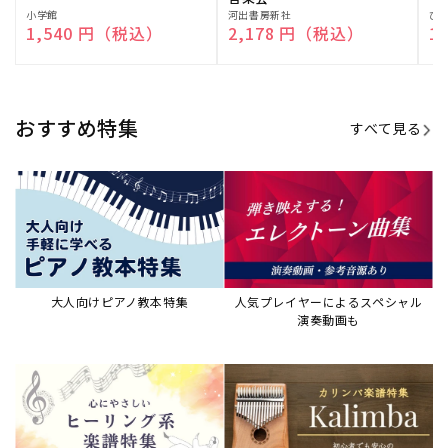
販
小学館
販
河出書房新社
販
ひ
通常価格
1,540 円（税込）
通常価格
2,178 円（税込）
通
1
売
売
売
元:
元:
元:
おすすめ特集
すべて見る
大人向けピアノ教本特集
人気プレイヤーによるスペシャル
演奏動画も