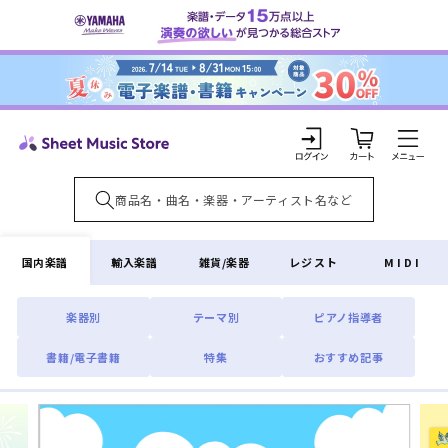
コンテ
ンツに
進む
カ
ー
ト
ロ
グ
イ
国内楽譜
輸入楽譜
雑貨/楽器
レジスト
MIDI
ン
楽器別
テーマ別
ピアノ指導者
書籍/電子書籍
特集
おすすめ記事