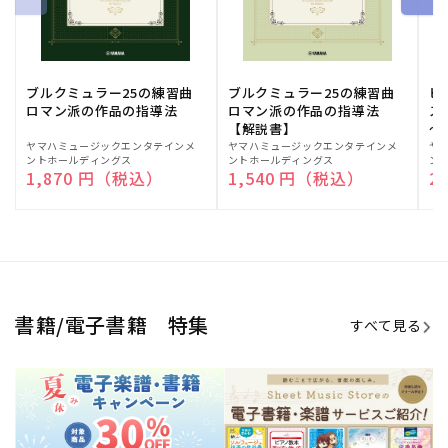
ブルクミュラー25の練習曲
ブルクミュラー25の練習曲
ピ
ロマン派の作品の指導法
ロマン派の作品の指導法
ス
【解説書】
～
販
ヤマハミュージックエンタテインメ
販
ヤマハミュージックエンタテインメ
販
ヤ
ントホールディングス
ントホールディングス
ン
売
売
売
通常価格
1,870 円（税込）
通常価格
1,540 円（税込）
通
2
元:
元:
元:
Sheet Music Store
書籍/電子書籍 特集
すべて見る