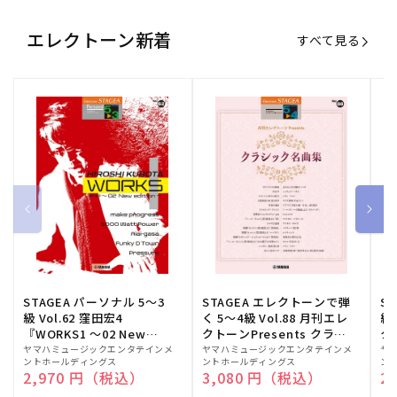
エレクトーン新着
すべて見る
STAGEA パーソナル 5～3
STAGEA エレクトーンで弾
S
級 Vol.62 窪田宏4
く 5～4級 Vol.88 月刊エレ
級
『WORKS1 ～02 New
クトーンPresents クラシ
ク
edition～』
ック名曲集
販
ヤマハミュージックエンタテインメ
販
ヤマハミュージックエンタテインメ
販
ヤ
ントホールディングス
ントホールディングス
ン
売
売
売
通常価格
2,970 円（税込）
通常価格
3,080 円（税込）
通
2
元:
元:
元: