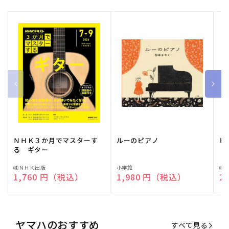
ＮＨＫ３か月でマスターす
ルーのピアノ
ピ
る ギター
販
㈱ＮＨＫ出版
販
小学館
販
㈱
通常価格
1,760 円（税込）
通常価格
1,980 円（税込）
通
2
売
売
売
元:
元:
元:
ヤマハのおすすめ
すべて見る