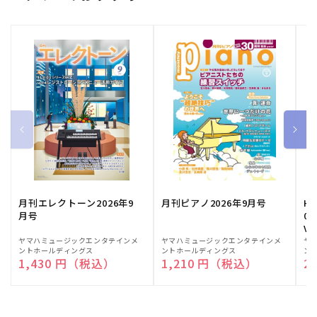
月刊エレクトーン2026年9
月刊ピアノ2026年9月号
HE
月号
03
Vo
販
ヤマハミュージックエンタテインメ
販
ヤマハミュージックエンタテインメ
販
ヤ
ントホールディングス
ントホールディングス
ン
売
売
売
通常価格
1,430 円（税込）
通常価格
1,210 円（税込）
通
2
元:
元:
元: