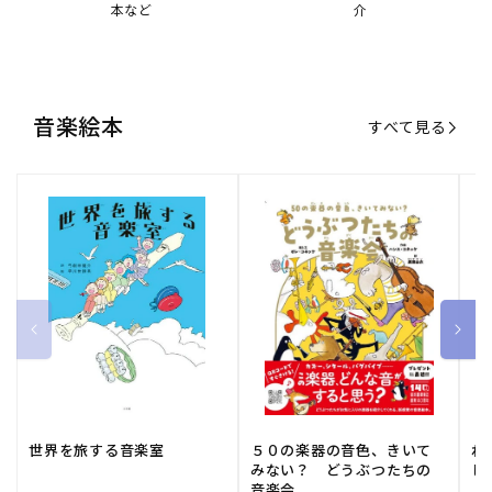
本など
介
音楽絵本
すべて見る
世界を旅する音楽室
５０の楽器の音色、きいて
ね
みない？ どうぶつたちの
し
音楽会