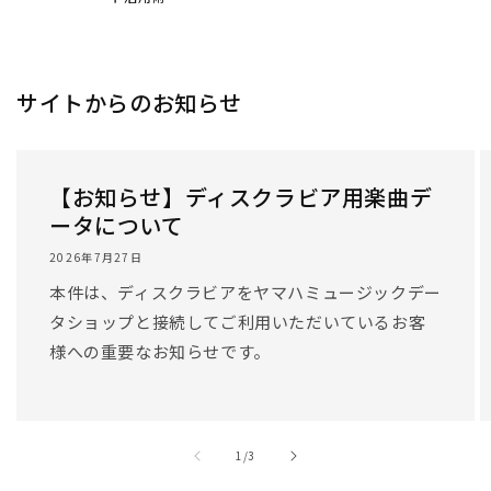
/
1
/
3