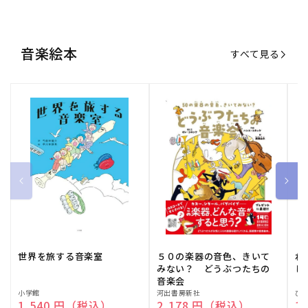
世界を旅する音楽室
５０の楽器の音色、きいて
ね
みない？ どうぶつたちの
し
音楽会
販
小学館
販
河出書房新社
販
ひ
通常価格
1,540 円（税込）
通常価格
2,178 円（税込）
通
1
売
売
売
元:
元:
元:
おすすめ特集
すべて見る
大人向けピアノ教本特集
人気プレイヤーによるスペシャル
演奏動画も