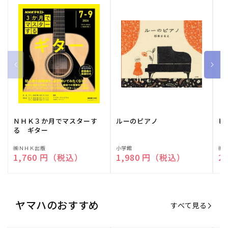
ＮＨＫ３か月でマスターす
ルーのピアノ
ピ
る ギター
販
㈱ＮＨＫ出版
販
小学館
販
㈱
通常価格
1,760 円（税込）
通常価格
1,980 円（税込）
通
2
売
売
売
元:
元:
元:
ヤマハのおすすめ
すべて見る