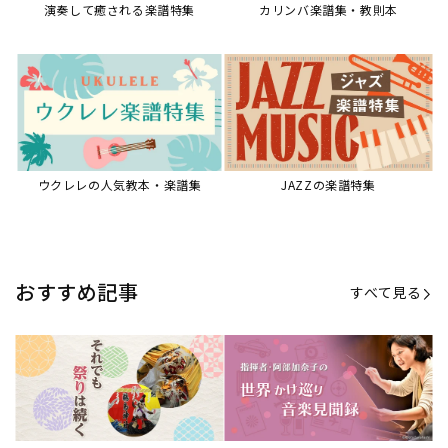
【第21回公開】なぜ人々は祭りを
【第16回公開】ヨーロッパを拠点
必要とするのか？祭りの今を見つ
に世界を駆けまわる阿部加奈子の
める現地ルポ
今に迫る
「できた！」があふれる！『生徒
“悪魔のヴァイオリニスト”の素顔
が変わる！新しいソルフェージュ
とは？『漫画 パガニーニ』ミニラ
指導の教科書』
イブ＆トークレポート