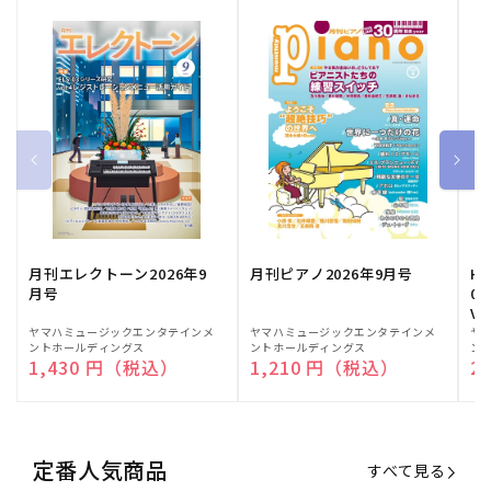
月刊エレクトーン2026年9
月刊ピアノ2026年9月号
HE
月号
03
Vo
販
ヤマハミュージックエンタテインメ
販
ヤマハミュージックエンタテインメ
販
ヤ
ントホールディングス
ントホールディングス
ン
売
売
売
通常価格
1,430 円（税込）
通常価格
1,210 円（税込）
通
2
元:
元:
元:
定番人気商品
すべて見る