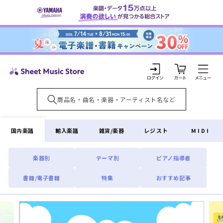
コンテ
ンツに
進む
カ
ー
ト
ロ
グ
イ
国内楽譜
輸入楽譜
雑貨/楽器
レジスト
MIDI
ン
楽器別
テーマ別
ピアノ指導者
書籍/電子書籍
特集
おすすめ記事