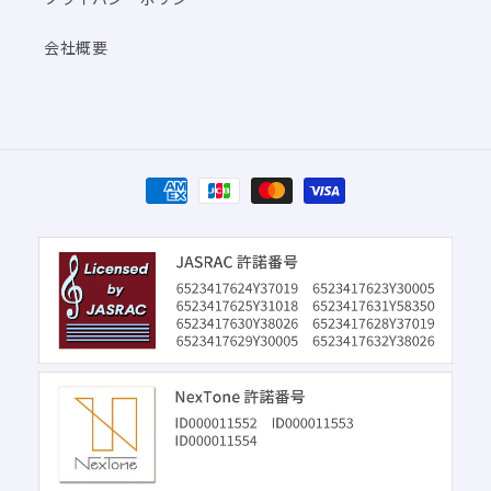
会社概要
決
済
方
法