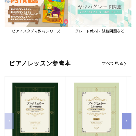
ブルクミュラー25の練習曲
ブルクミュラー25の練習曲
ピ
ロマン派の作品の指導法
ロマン派の作品の指導法
ス
【解説書】
～
販
ヤマハミュージックエンタテインメ
販
ヤマハミュージックエンタテインメ
販
ヤ
ントホールディングス
ントホールディングス
ン
売
売
売
通常価格
1,870 円（税込）
通常価格
1,540 円（税込）
通
2
元:
元:
元:
Sheet Music Store
書籍/電子書籍 特集
すべて見る