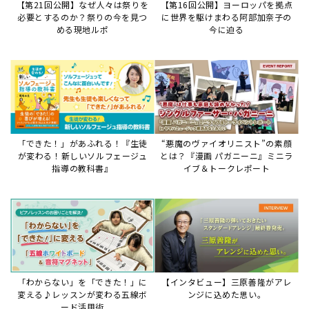
「わからない」を「できた！」に
【インタビュー】三原善隆がアレ
変える♪レッスンが変わる五線ボ
ンジに込めた思い。
ード活用術
サイトからのお知らせ
【お知らせ】ディスクラビア用楽曲デ
ータについて
2026年7月27日
本件は、ディスクラビアをヤマハミュージックデー
タショップと接続してご利用いただいているお客
様への重要なお知らせです。