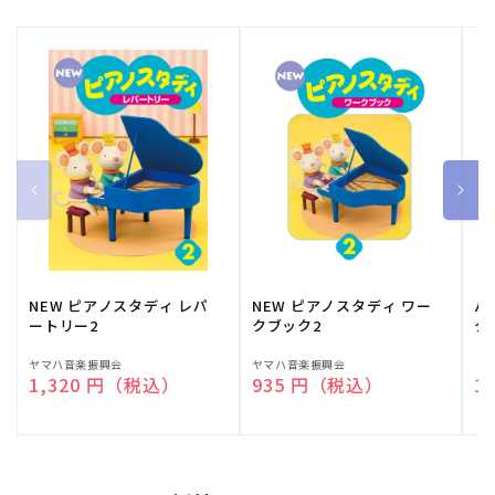
NEW ピアノスタディ レパ
NEW ピアノスタディ ワー
バ
ートリー2
クブック2
ク
販
ヤマハ音楽振興会
販
ヤマハ音楽振興会
販
（
通常価格
1,320 円（税込）
通常価格
935 円（税込）
通
1
売
売
売
元:
元:
元: