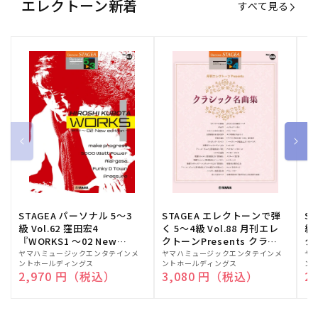
エレクトーン新着
すべて見る
STAGEA パーソナル 5～3
STAGEA エレクトーンで弾
S
級 Vol.62 窪田宏4
く 5～4級 Vol.88 月刊エレ
級
『WORKS1 ～02 New
クトーンPresents クラシ
ク
edition～』
ック名曲集
販
ヤマハミュージックエンタテインメ
販
ヤマハミュージックエンタテインメ
販
ヤ
ントホールディングス
ントホールディングス
ン
売
売
売
通常価格
2,970 円（税込）
通常価格
3,080 円（税込）
通
2
元:
元:
元: