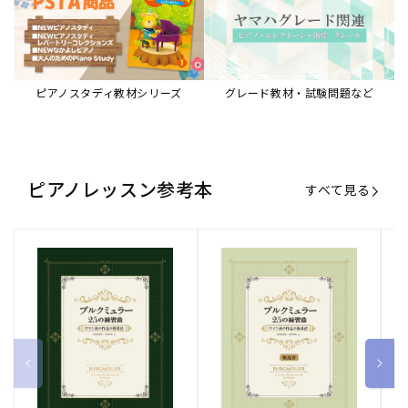
ブルクミュラー25の練習曲
ブルクミュラー25の練習曲
ピ
ロマン派の作品の指導法
ロマン派の作品の指導法
ス
【解説書】
～
販
ヤマハミュージックエンタテインメ
販
ヤマハミュージックエンタテインメ
販
ヤ
ントホールディングス
ントホールディングス
ン
売
売
売
通常価格
1,870 円（税込）
通常価格
1,540 円（税込）
通
2
元:
元:
元:
Sheet Music Store
書籍/電子書籍 特集
すべて見る