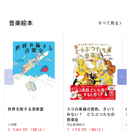
世界を旅する音楽室
５０の楽器の音色、きいて
ね
みない？ どうぶつたちの
し
音楽会
販
小学館
販
河出書房新社
販
ひ
通常価格
1,540 円（税込）
通常価格
2,178 円（税込）
通
1
売
売
売
元:
元:
元:
おすすめ特集
すべて見る
大人向けピアノ教本特集
人気プレイヤーによるスペシャル
演奏動画も