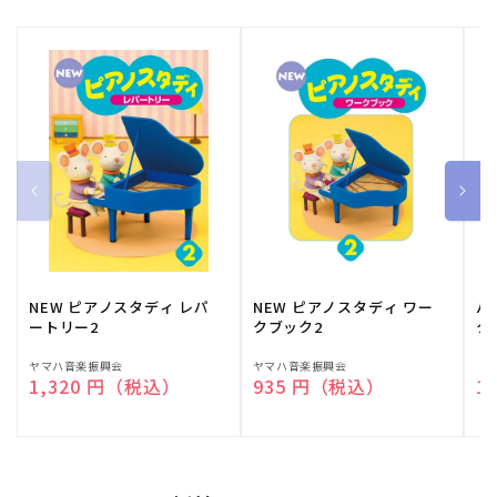
NEW ピアノスタディ レパ
NEW ピアノスタディ ワー
バ
ートリー2
クブック2
ク
販
ヤマハ音楽振興会
販
ヤマハ音楽振興会
販
（
通常価格
1,320 円（税込）
通常価格
935 円（税込）
通
1
売
売
売
元:
元:
元: