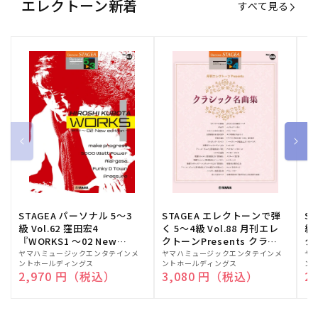
エレクトーン新着
すべて見る
STAGEA パーソナル 5～3
STAGEA エレクトーンで弾
S
級 Vol.62 窪田宏4
く 5～4級 Vol.88 月刊エレ
級
『WORKS1 ～02 New
クトーンPresents クラシ
ク
edition～』
ック名曲集
販
ヤマハミュージックエンタテインメ
販
ヤマハミュージックエンタテインメ
販
ヤ
ントホールディングス
ントホールディングス
ン
売
売
売
通常価格
2,970 円（税込）
通常価格
3,080 円（税込）
通
2
元:
元:
元: