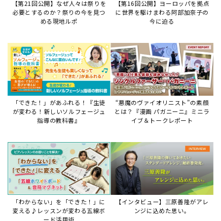
「わからない」を「できた！」に
【インタビュー】三原善隆がアレ
変える♪レッスンが変わる五線ボ
ンジに込めた思い。
ード活用術
サイトからのお知らせ
【お知らせ】ディスクラビア用楽曲デ
ータについて
2026年7月27日
本件は、ディスクラビアをヤマハミュージックデー
タショップと接続してご利用いただいているお客
様への重要なお知らせです。