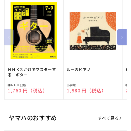
ＮＨＫ３か月でマスターす
ルーのピアノ
ピ
る ギター
販
㈱ＮＨＫ出版
販
小学館
販
㈱
通常価格
1,760 円（税込）
通常価格
1,980 円（税込）
通
2
売
売
売
元:
元:
元:
ヤマハのおすすめ
すべて見る