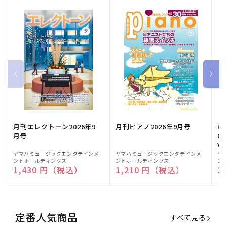
月刊エレクトーン2026年9
月刊ピアノ2026年9月号
HE
月号
03
Vo
販
ヤマハミュージックエンタテインメ
販
ヤマハミュージックエンタテインメ
販
ヤ
ントホールディングス
ントホールディングス
ン
売
売
売
通常価格
1,430 円（税込）
通常価格
1,210 円（税込）
通
2
元:
元:
元:
定番人気商品
すべて見る