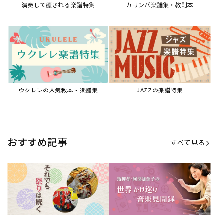
【第21回公開】なぜ人々は祭りを
【第16回公開】ヨーロッパを拠点
必要とするのか？祭りの今を見つ
に世界を駆けまわる阿部加奈子の
める現地ルポ
今に迫る
「できた！」があふれる！『生徒
“悪魔のヴァイオリニスト”の素顔
が変わる！新しいソルフェージュ
とは？『漫画 パガニーニ』ミニラ
指導の教科書』
イブ＆トークレポート