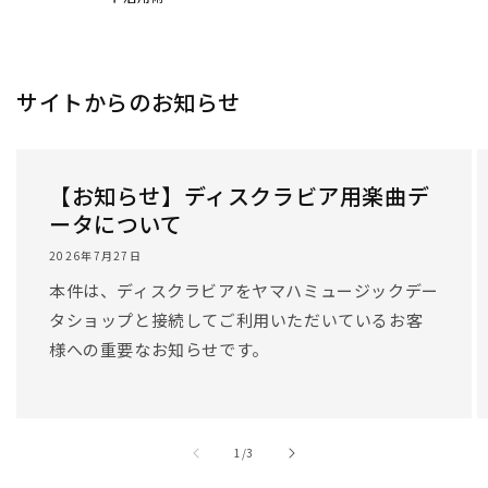
/
1
/
3