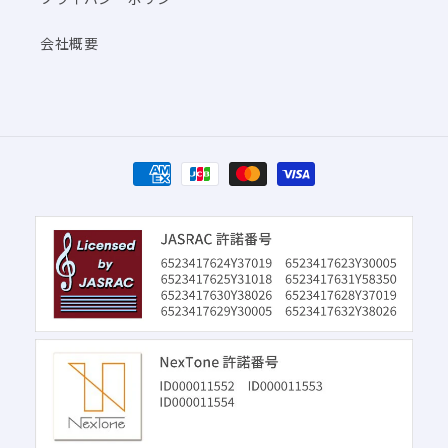
会社概要
決
済
方
法