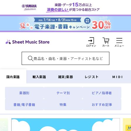
コンテ
ンツに
進む
カ
ー
ト
ロ
グ
イ
国内楽譜
輸入楽譜
雑貨/楽器
レジスト
MIDI
ン
楽器別
テーマ別
ピアノ指導者
書籍/電子書籍
特集
おすすめ記事