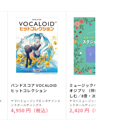
バンドスコア VOCALOID
ミュージックベルでスタジ
ヒットコレクション
オジブリ （伴奏音源と楽
しむ／8音・20音ベル対応
販
販
／ドレミふりがな付）
メ
ヤマハミュージックエンタテインメ
ヤマハミュージックエンタテインメ
ヤ
ントホールディングス
ントホールディングス
ン
売
売
通常価格
4,950 円（税込）
通常価格
2,420 円（税込）
元:
元:
元