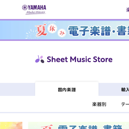
コンテ
ンツに
進む
輸
国内楽譜
楽器別
テ