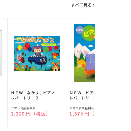
すべて見る
】
ＮＥＷ なかよしピアノ
ＮＥＷ ピアノスタディ
レパートリー２
レパートリー３
販
販
ヤマハ音楽振興会
ヤマハ音楽振興会
O
通常価格
1,210 円（税込）
通常価格
1,375 円（税込）
売
売
元:
元:
元