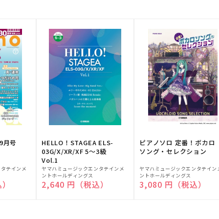
9月号
HELLO！STAGEA ELS-
ピアノソロ 定番！ボカロ
03G/X/XR/XF 5～3級
ソング・セレクション
Vol.1
販
販
ンタテインメ
ヤマハミュージックエンタテインメ
ヤマハミュージックエンタテイン
ントホールディングス
ントホールディングス
売
売
込）
通常価格
2,640 円（税込）
通常価格
3,080 円（税込）
元:
元: