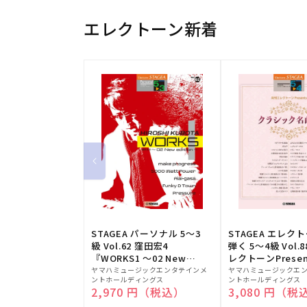
エレクトーン新着
STAGEA パーソナル 5～3
STAGEA エレク
級 Vol.62 窪田宏4
弾く 5～4級 Vol.
『WORKS1 ～02 New
レクトーンPresen
販
edition～』
販
シック名曲集
ヤマハミュージックエンタテインメ
ヤマハミュージックエ
ントホールディングス
ントホールディングス
売
売
通常価格
2,970 円（税込）
通常価格
3,080 円（税
元:
元: