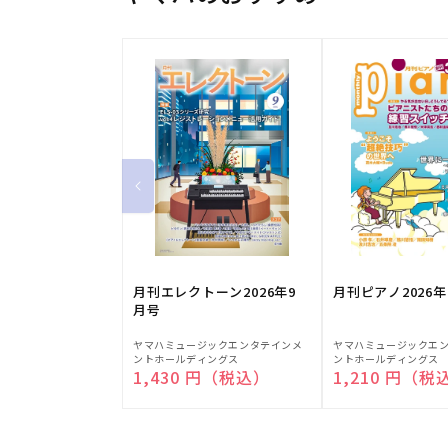
月刊エレクトーン2026年9
月刊ピアノ2026年
月号
販
販
ヤマハミュージックエンタテインメ
ヤマハミュージックエ
ントホールディングス
ントホールディングス
売
売
通常価格
1,430 円（税込）
通常価格
1,210 円（税
元:
元: