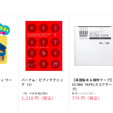
ディ ワー
バーナム：ピアノテクニッ
【楽譜製本＆補修テープ
ク（1）
SCORE TAPE(スコアテー
プ)
販
販
（株）全音楽譜出版社
東京ハッスルコピー
）
通常価格
1,210 円（税込）
通常価格
770 円（税込）
売
売
元:
元: