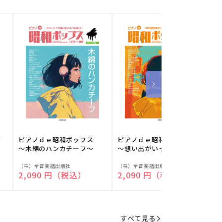
フ
ピアノｄｅ昭和ポップス
ピアノｄｅ昭和ポップス
～木綿のハンカチーフ～
～想い出がいっぱい～
販
販
（株）全音楽譜出版社
（株）全音楽譜出版社
（
通常価格
2,090 円（税込）
通常価格
2,090 円（税込）
売
売
元:
元:
元
すべて見る