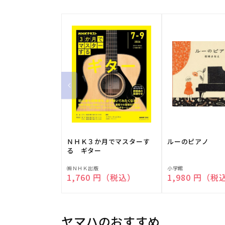
ＮＨＫ３か月でマスターす
ルーのピアノ
る ギター
販
販
㈱ＮＨＫ出版
小学館
通常価格
1,760 円（税込）
通常価格
1,980 円（税
売
売
元:
元:
ヤマハのおすすめ