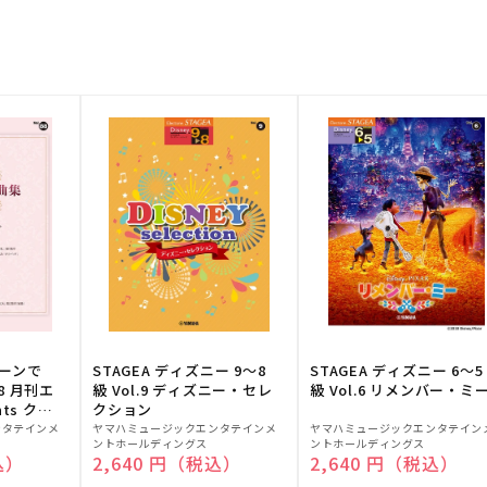
トーンで
STAGEA ディズニー 9～8
STAGEA ディズニー 6～5
88 月刊エ
級 Vol.9 ディズニー・セレ
級 Vol.6 リメンバー・ミ
ts クラ
クション
販
販
ンタテインメ
ヤマハミュージックエンタテインメ
ヤマハミュージックエンタテイン
ントホールディングス
ントホールディングス
売
売
込）
通常価格
2,640 円（税込）
通常価格
2,640 円（税込）
元:
元: