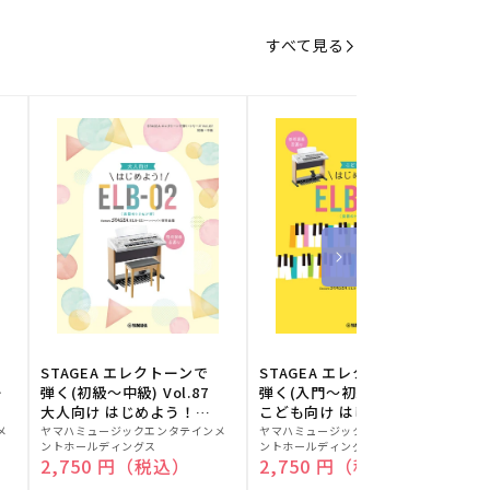
すべて見る
STAGEA エレクトーンで
STAGEA エレクトーンで
S
ー
弾く(初級～中級) Vol.87
弾く(入門～初級) Vol.86
級
大人向け はじめよう！
こども向け はじめよう！
販
ELB-02(楽器のトリセツ
販
ELB-02(楽器のトリセツ
メ
ヤマハミュージックエンタテインメ
ヤマハミュージックエンタテインメ
ヤ
ントホールディングス
ントホールディングス
ン
付)
付)
売
売
通常価格
2,750 円（税込）
通常価格
2,750 円（税込）
元:
元:
元