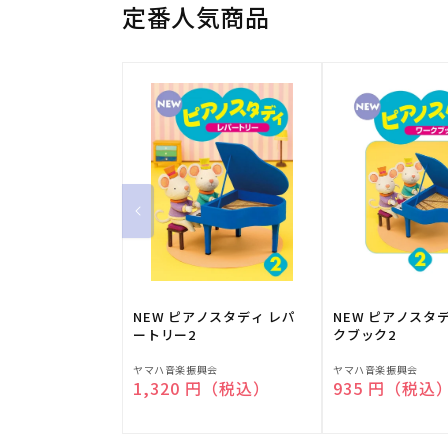
定番人気商品
NEW ピアノスタディ レパ
NEW ピアノスタ
ートリー2
クブック2
販
販
ヤマハ音楽振興会
ヤマハ音楽振興会
通常価格
1,320 円（税込）
通常価格
935 円（税込
売
売
元:
元: