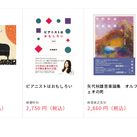
ピアニストはおもしろい
矢代秋雄音楽論集 オル
ェオの死
販
販
㈱春秋社
㈱音楽之友社
込）
通常価格
2,750 円（税込）
通常価格
2,860 円（税込）
売
売
元:
元: