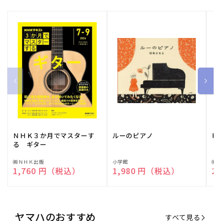
ＮＨＫ３か月でマスターす
ルーのピアノ
ピ
る ギター
販
㈱ＮＨＫ出版
販
小学館
販
㈱
通常価格
1,760 円（税込）
通常価格
1,980 円（税込）
通
2
売
売
売
元:
元:
元:
ヤマハのおすすめ
すべて見る