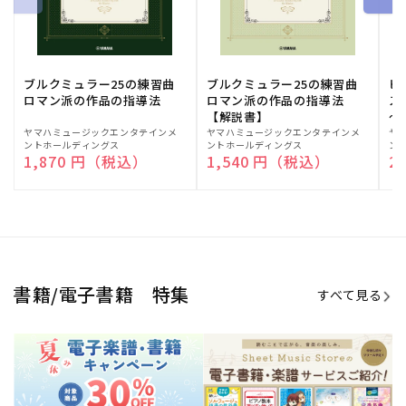
ブルクミュラー25の練習曲
ブルクミュラー25の練習曲
ピ
ロマン派の作品の指導法
ロマン派の作品の指導法
ス
【解説書】
～
販
ヤマハミュージックエンタテインメ
販
ヤマハミュージックエンタテインメ
販
ヤ
ントホールディングス
ントホールディングス
ン
売
売
売
通常価格
1,870 円（税込）
通常価格
1,540 円（税込）
通
2
元:
元:
元:
Sheet Music Store
書籍/電子書籍 特集
すべて見る