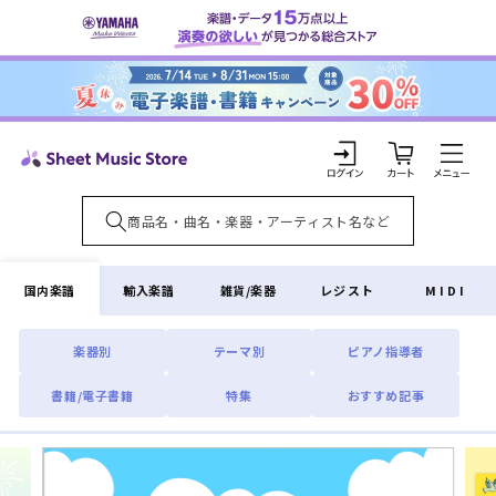
コンテ
ンツに
進む
カ
ー
ト
ロ
グ
イ
国内楽譜
輸入楽譜
雑貨/楽器
レジスト
MIDI
ン
楽器別
テーマ別
ピアノ指導者
書籍/電子書籍
特集
おすすめ記事