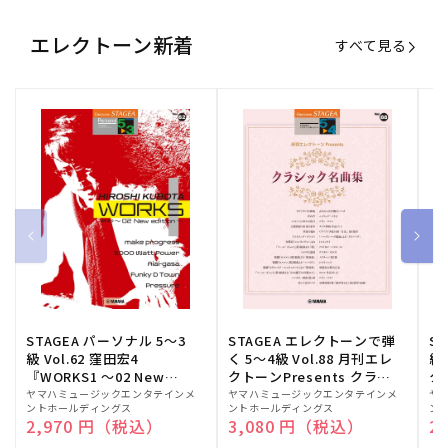
エレクトーン新着
すべて見る
STAGEA パーソナル 5～3
STAGEA エレクトーンで弾
S
級 Vol.62 窪田宏4
く 5～4級 Vol.88 月刊エレ
級
『WORKS1 ～02 New
クトーンPresents クラシ
ク
edition～』
ック名曲集
販
ヤマハミュージックエンタテインメ
販
ヤマハミュージックエンタテインメ
販
ヤ
ントホールディングス
ントホールディングス
ン
売
売
売
通常価格
2,970 円（税込）
通常価格
3,080 円（税込）
通
2
元:
元:
元: