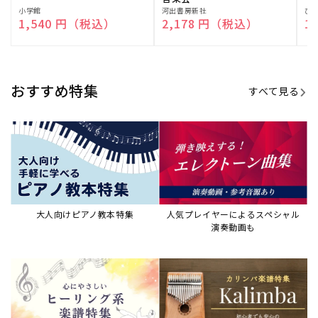
販
小学館
販
河出書房新社
販
ひ
通常価格
1,540 円（税込）
通常価格
2,178 円（税込）
通
1
売
売
売
元:
元:
元:
おすすめ特集
すべて見る
大人向けピアノ教本特集
人気プレイヤーによるスペシャル
演奏動画も