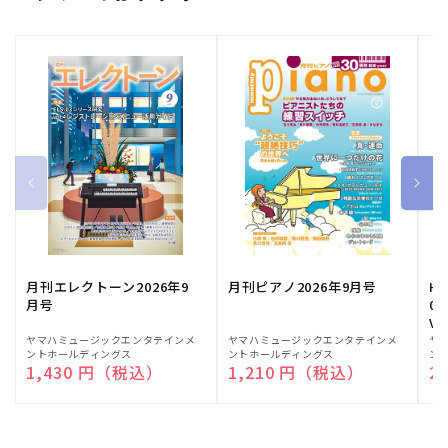
月刊エレクトーン2026年9
月刊ピアノ2026年9月号
HE
月号
03
Vo
販
ヤマハミュージックエンタテインメ
販
ヤマハミュージックエンタテインメ
販
ヤ
ントホールディングス
ントホールディングス
ン
売
売
売
通常価格
1,430 円（税込）
通常価格
1,210 円（税込）
通
2
元:
元:
元: