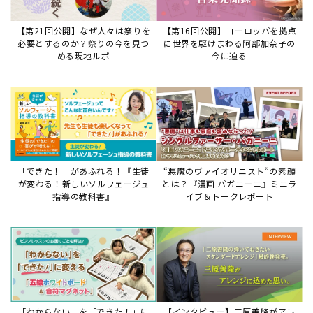
【第21回公開】なぜ人々は祭りを
【第16回公開】ヨーロッパを拠点
必要とするのか？祭りの今を見つ
に世界を駆けまわる阿部加奈子の
める現地ルポ
今に迫る
「できた！」があふれる！『生徒
“悪魔のヴァイオリニスト”の素顔
が変わる！新しいソルフェージュ
とは？『漫画 パガニーニ』ミニラ
指導の教科書』
イブ＆トークレポート
「わからない」を「できた！」に
【インタビュー】三原善隆がアレ