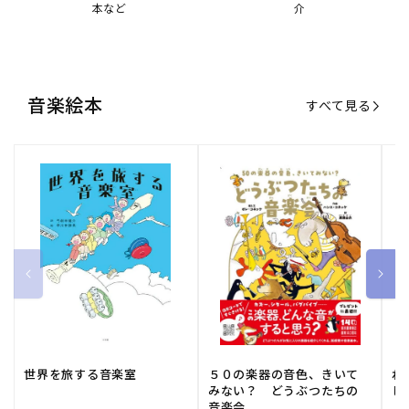
本など
介
音楽絵本
すべて見る
世界を旅する音楽室
５０の楽器の音色、きいて
ね
みない？ どうぶつたちの
し
音楽会