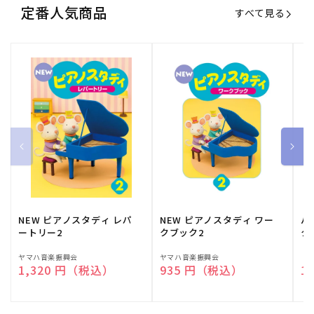
定番人気商品
すべて見る
NEW ピアノスタディ レパ
NEW ピアノスタディ ワー
バ
ートリー2
クブック2
ク
販
ヤマハ音楽振興会
販
ヤマハ音楽振興会
販
（
通常価格
1,320 円（税込）
通常価格
935 円（税込）
通
1
売
売
売
元:
元:
元: