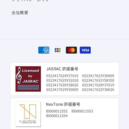
会社概要
決
済
方
法