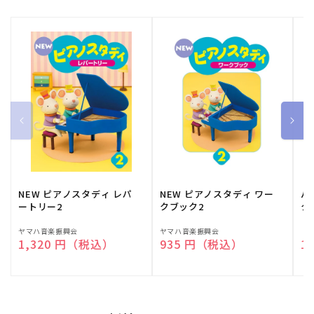
NEW ピアノスタディ レパ
NEW ピアノスタディ ワー
バ
ートリー2
クブック2
ク
販
ヤマハ音楽振興会
販
ヤマハ音楽振興会
販
（
通常価格
1,320 円（税込）
通常価格
935 円（税込）
通
1
売
売
売
元:
元:
元: