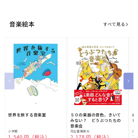
世界を旅する音楽室
５０の楽器の音色、きいて
ね
みない？ どうぶつたちの
し
音楽会
販
小学館
販
河出書房新社
販
ひ
通常価格
1,540 円（税込）
通常価格
2,178 円（税込）
通
1
売
売
売
元:
元:
元:
おすすめ特集
すべて見る
大人向けピアノ教本特集
人気プレイヤーによるスペシャル
演奏動画も