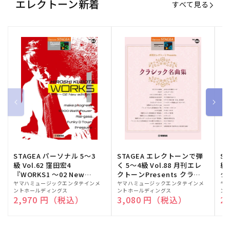
エレクトーン新着
すべて見る
STAGEA パーソナル 5～3
STAGEA エレクトーンで弾
S
級 Vol.62 窪田宏4
く 5～4級 Vol.88 月刊エレ
級
『WORKS1 ～02 New
クトーンPresents クラシ
ク
edition～』
ック名曲集
販
ヤマハミュージックエンタテインメ
販
ヤマハミュージックエンタテインメ
販
ヤ
ントホールディングス
ントホールディングス
ン
売
売
売
通常価格
2,970 円（税込）
通常価格
3,080 円（税込）
通
2
元:
元:
元: