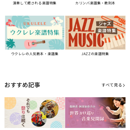
【第21回公開】なぜ人々は祭りを
【第16回公開】ヨーロッパを拠点
必要とするのか？祭りの今を見つ
に世界を駆けまわる阿部加奈子の
める現地ルポ
今に迫る
「できた！」があふれる！『生徒
“悪魔のヴァイオリニスト”の素顔
が変わる！新しいソルフェージュ
とは？『漫画 パガニーニ』ミニラ
指導の教科書』
イブ＆トークレポート