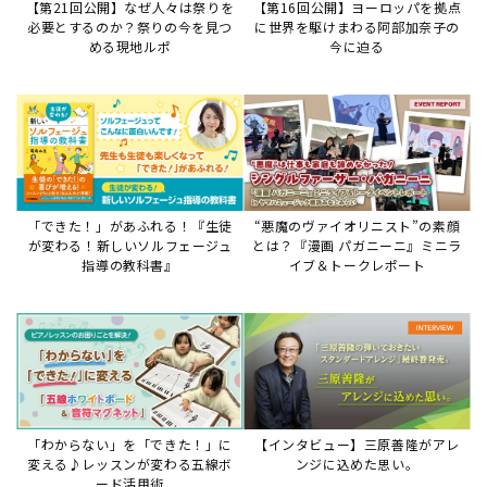
「わからない」を「できた！」に
【インタビュー】三原善隆がアレ
変える♪レッスンが変わる五線ボ
ンジに込めた思い。
ード活用術
サイトからのお知らせ
【お知らせ】ディスクラビア用楽曲デ
ータについて
2026年7月27日
本件は、ディスクラビアをヤマハミュージックデー
タショップと接続してご利用いただいているお客
様への重要なお知らせです。