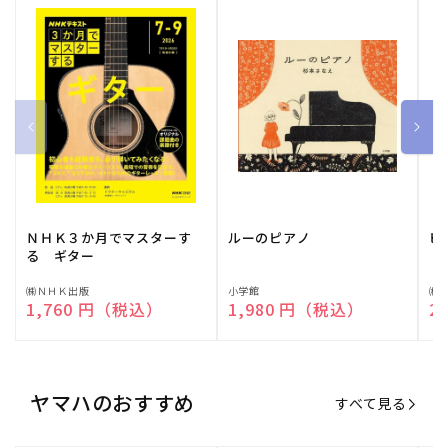
ＮＨＫ３か月でマスターす
ルーのピアノ
ピ
る ギター
販
㈱ＮＨＫ出版
販
小学館
販
㈱
通常価格
1,760 円（税込）
通常価格
1,980 円（税込）
通
2
売
売
売
元:
元:
元:
ヤマハのおすすめ
すべて見る