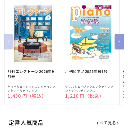
月刊エレクトーン2026年9
月刊ピアノ2026年9月号
HE
月号
03
Vo
販
ヤマハミュージックエンタテインメ
販
ヤマハミュージックエンタテインメ
販
ヤ
ントホールディングス
ントホールディングス
ン
売
売
売
通常価格
1,430 円（税込）
通常価格
1,210 円（税込）
通
2
元:
元:
元:
定番人気商品
すべて見る