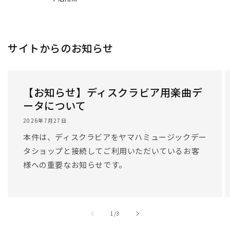
/
1
/
3