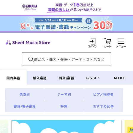
コンテ
ンツに
進む
カ
ー
ト
ロ
グ
イ
国内楽譜
輸入楽譜
雑貨/楽器
レジスト
MIDI
ン
楽器別
テーマ別
ピアノ指導者
書籍/電子書籍
特集
おすすめ記事