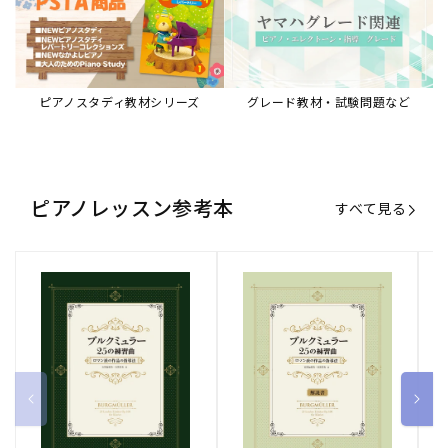
ブルクミュラー25の練習曲
ブルクミュラー25の練習曲
ピ
ロマン派の作品の指導法
ロマン派の作品の指導法
ス
【解説書】
～
販
ヤマハミュージックエンタテインメ
販
ヤマハミュージックエンタテインメ
販
ヤ
ントホールディングス
ントホールディングス
ン
売
売
売
通常価格
1,870 円（税込）
通常価格
1,540 円（税込）
通
2
元:
元:
元:
Sheet Music Store
書籍/電子書籍 特集
すべて見る