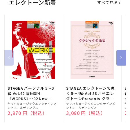
エレクトーン新着
すべて見る
STAGEA パーソナル 5～3
STAGEA エレクトーンで弾
S
級 Vol.62 窪田宏4
く 5～4級 Vol.88 月刊エレ
級
『WORKS1 ～02 New
クトーンPresents クラシ
ク
edition～』
ック名曲集
販
ヤマハミュージックエンタテインメ
販
ヤマハミュージックエンタテインメ
販
ヤ
ントホールディングス
ントホールディングス
ン
売
売
売
通常価格
2,970 円（税込）
通常価格
3,080 円（税込）
通
2
元:
元:
元: