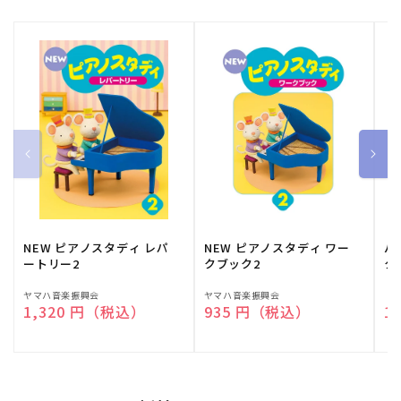
NEW ピアノスタディ レパ
NEW ピアノスタディ ワー
バ
ートリー2
クブック2
ク
販
ヤマハ音楽振興会
販
ヤマハ音楽振興会
販
（
通常価格
1,320 円（税込）
通常価格
935 円（税込）
通
1
売
売
売
元:
元:
元: