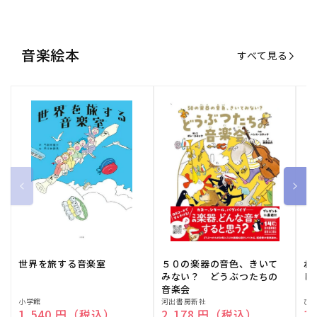
音楽絵本
すべて見る
世界を旅する音楽室
５０の楽器の音色、きいて
ね
みない？ どうぶつたちの
し
音楽会
販
小学館
販
河出書房新社
販
ひ
通常価格
1,540 円（税込）
通常価格
2,178 円（税込）
通
1