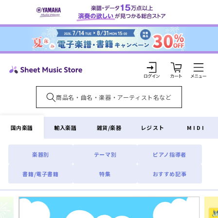
コンテ
ンツに
進む
カ
ー
ト
ロ
グ
イ
国内楽譜
輸入楽譜
雑貨/楽器
レジスト
MIDI
ン
楽器別
テーマ別
ピアノ指導者
書籍/電子書籍
特集
おすすめ記事