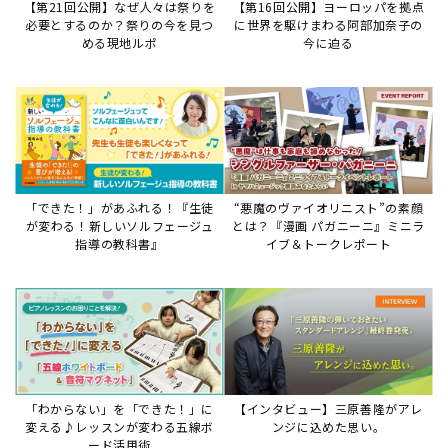
【第21回公開】なぜ人々は祭りを
【第16回公開】ヨーロッパを拠点
必要とするのか？祭りの今を見つ
に世界を駆けまわる阿部加奈子の
める現地ルポ
今に迫る
「できた！」があふれる！『生徒
“悪魔のヴァイオリニスト”の素顔
が変わる！新しいソルフェージュ
とは？『漫画 パガニーニ』ミニラ
指導の教科書』
イブ＆トークレポート
「わからない」を「できた！」に
【インタビュー】三原善隆がアレ
変える♪レッスンが変わる五線ボ
ンジに込めた思い。
ード活用術