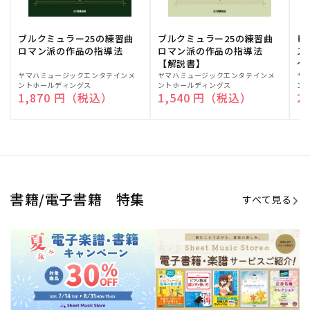
ブルクミュラー25の練習曲
ブルクミュラー25の練習曲
ピ
ロマン派の作品の指導法
ロマン派の作品の指導法
ス
【解説書】
～
販
ヤマハミュージックエンタテインメ
販
ヤマハミュージックエンタテインメ
販
ヤ
ントホールディングス
ントホールディングス
ン
売
売
売
通常価格
1,870 円（税込）
通常価格
1,540 円（税込）
通
2
元:
元:
元:
Sheet Music Store
書籍/電子書籍 特集
すべて見る