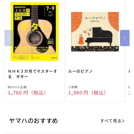
ＮＨＫ３か月でマスターす
ルーのピアノ
ピ
る ギター
販
㈱ＮＨＫ出版
販
小学館
販
㈱
通常価格
1,760 円（税込）
通常価格
1,980 円（税込）
通
2
売
売
売
元:
元:
元:
ヤマハのおすすめ
すべて見る