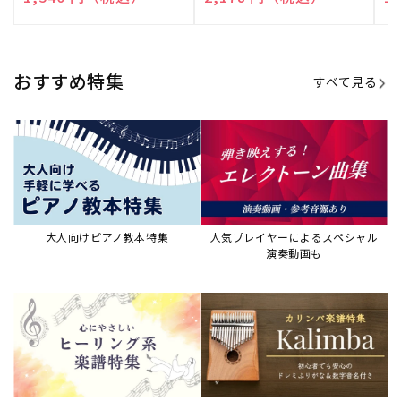
売
売
売
元:
元:
元:
おすすめ特集
すべて見る
大人向けピアノ教本特集
人気プレイヤーによるスペシャル
演奏動画も