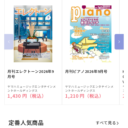
月刊エレクトーン2026年9
月刊ピアノ2026年9月号
HE
月号
03
Vo
販
ヤマハミュージックエンタテインメ
販
ヤマハミュージックエンタテインメ
販
ヤ
ントホールディングス
ントホールディングス
ン
売
売
売
通常価格
1,430 円（税込）
通常価格
1,210 円（税込）
通
2
元:
元:
元:
定番人気商品
すべて見る