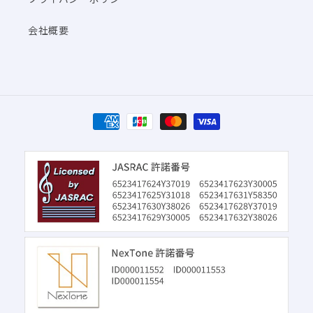
会社概要
決
済
方
法