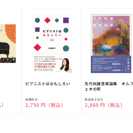
ピアニストはおもしろい
矢代秋雄音楽論集 オル
ェオの死
販
販
㈱春秋社
㈱音楽之友社
込）
通常価格
2,750 円（税込）
通常価格
2,860 円（税込）
売
売
元:
元: