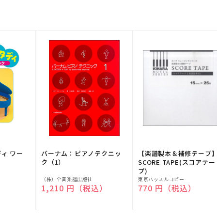
ディ ワー
バーナム：ピアノテクニッ
【楽譜製本＆補修テープ
ク（1）
SCORE TAPE(スコアテー
プ)
販
販
（株）全音楽譜出版社
東京ハッスルコピー
）
通常価格
1,210 円（税込）
通常価格
770 円（税込）
売
売
元:
元: