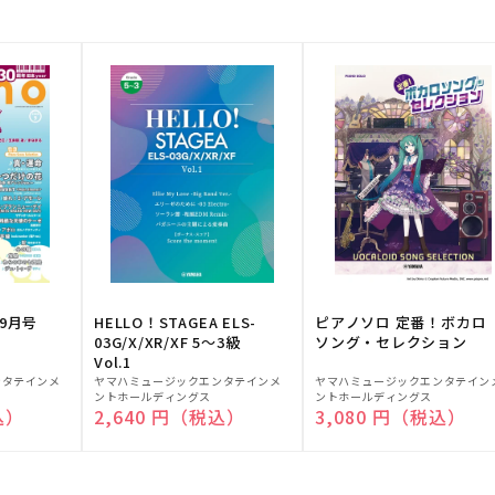
9月号
HELLO！STAGEA ELS-
ピアノソロ 定番！ボカロ
03G/X/XR/XF 5～3級
ソング・セレクション
Vol.1
販
販
ンタテインメ
ヤマハミュージックエンタテインメ
ヤマハミュージックエンタテイン
ントホールディングス
ントホールディングス
売
売
込）
通常価格
2,640 円（税込）
通常価格
3,080 円（税込）
元:
元: