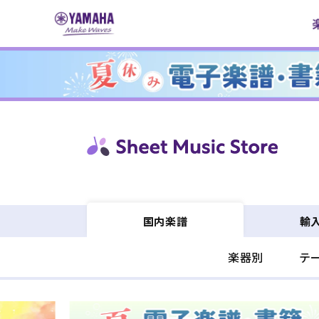
コンテ
ンツに
進む
輸
国内楽譜
楽器別
テ