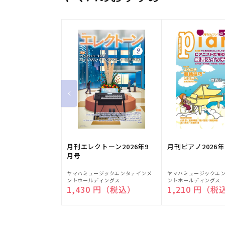
月刊エレクトーン2026年9
月刊ピアノ2026年
月号
販
販
ヤマハミュージックエンタテインメ
ヤマハミュージックエ
ントホールディングス
ントホールディングス
売
売
通常価格
1,430 円（税込）
通常価格
1,210 円（税
元:
元: