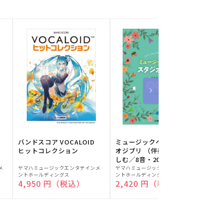
バンドスコア VOCALOID
ミュージックベルでスタジ
ヒットコレクション
オジブリ （伴奏音源と楽
しむ／8音・20音ベル対応
販
販
／ドレミふりがな付）
メ
ヤマハミュージックエンタテインメ
ヤマハミュージックエンタテインメ
ヤ
ントホールディングス
ントホールディングス
ン
売
売
通常価格
4,950 円（税込）
通常価格
2,420 円（税込）
元:
元:
元