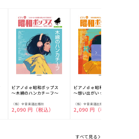
フ
ピアノｄｅ昭和ポップス
ピアノｄｅ昭和ポップス
～木綿のハンカチーフ～
～想い出がいっぱい～
販
販
（株）全音楽譜出版社
（株）全音楽譜出版社
（
通常価格
2,090 円（税込）
通常価格
2,090 円（税込）
売
売
元:
元:
元
すべて見る