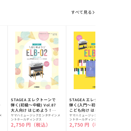
すべて見る
STAGEA エレクトーンで
STAGEA エレクトーンで
S
ー
弾く(初級～中級) Vol.87
弾く(入門～初級) Vol.86
級
大人向け はじめよう！
こども向け はじめよう！
販
ELB-02(楽器のトリセツ
販
ELB-02(楽器のトリセツ
メ
ヤマハミュージックエンタテインメ
ヤマハミュージックエンタテインメ
ヤ
ントホールディングス
ントホールディングス
ン
付)
付)
売
売
通常価格
2,750 円（税込）
通常価格
2,750 円（税込）
元:
元:
元