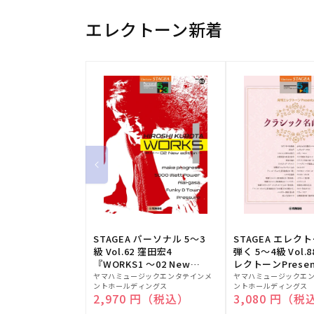
エレクトーン新着
STAGEA パーソナル 5～3
STAGEA エレク
級 Vol.62 窪田宏4
弾く 5～4級 Vol.
『WORKS1 ～02 New
レクトーンPresen
販
edition～』
販
シック名曲集
ヤマハミュージックエンタテインメ
ヤマハミュージックエ
ントホールディングス
ントホールディングス
売
売
通常価格
2,970 円（税込）
通常価格
3,080 円（税
元:
元: