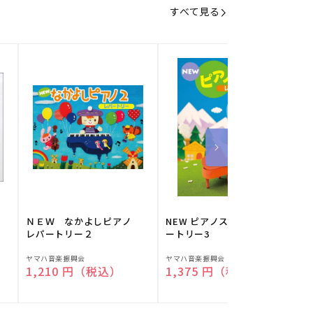
すべて見る
】
ＮＥＷ なかよしピアノ
NEW ピアノスタディ レパ
レパートリー２
ートリー3
販
販
ヤマハ音楽振興会
ヤマハ音楽振興会
O
通常価格
1,210 円（税込）
通常価格
1,375 円（税込）
売
売
元:
元:
元