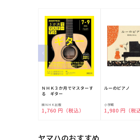
ＮＨＫ３か月でマスターす
ルーのピアノ
る ギター
販
販
㈱ＮＨＫ出版
小学館
通常価格
1,760 円（税込）
通常価格
1,980 円（税
売
売
元:
元:
ヤマハのおすすめ