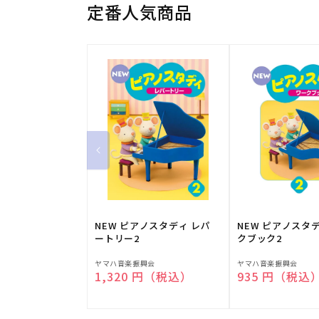
定番人気商品
NEW ピアノスタディ レパ
NEW ピアノスタ
ートリー2
クブック2
販
販
ヤマハ音楽振興会
ヤマハ音楽振興会
通常価格
1,320 円（税込）
通常価格
935 円（税込
売
売
元:
元: