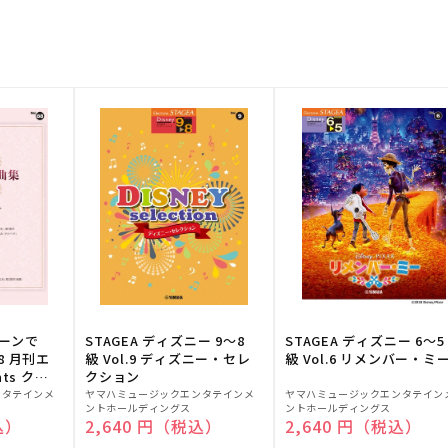
トーンで
STAGEA ディズニー 9～8
STAGEA ディズニー 6～5
88 月刊エ
級 Vol.9 ディズニー・セレ
級 Vol.6 リメンバー・ミ
ts クラ
クション
販
販
ンタテインメ
ヤマハミュージックエンタテインメ
ヤマハミュージックエンタテイン
ントホールディングス
ントホールディングス
売
売
込）
通常価格
2,640 円（税込）
通常価格
2,640 円（税込）
元:
元: