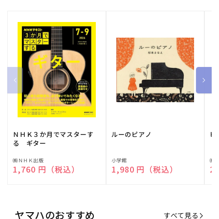
ＮＨＫ３か月でマスターす
ルーのピアノ
ピ
る ギター
販
㈱ＮＨＫ出版
販
小学館
販
㈱
通常価格
1,760 円（税込）
通常価格
1,980 円（税込）
通
2
売
売
売
元:
元:
元:
ヤマハのおすすめ
すべて見る