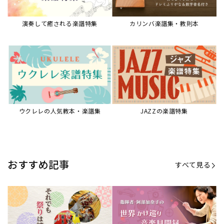
【第21回公開】なぜ人々は祭りを
【第16回公開】ヨーロッパを拠点
必要とするのか？祭りの今を見つ
に世界を駆けまわる阿部加奈子の
める現地ルポ
今に迫る
「できた！」があふれる！『生徒
“悪魔のヴァイオリニスト”の素顔
が変わる！新しいソルフェージュ
とは？『漫画 パガニーニ』ミニラ
指導の教科書』
イブ＆トークレポート