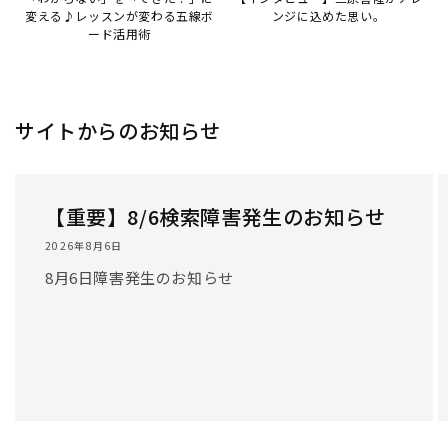
/
1
/
3