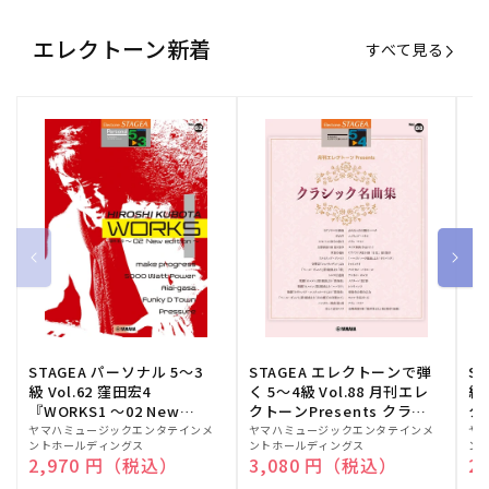
エレクトーン新着
すべて見る
STAGEA パーソナル 5～3
STAGEA エレクトーンで弾
S
級 Vol.62 窪田宏4
く 5～4級 Vol.88 月刊エレ
級
『WORKS1 ～02 New
クトーンPresents クラシ
ク
edition～』
ック名曲集
販
ヤマハミュージックエンタテインメ
販
ヤマハミュージックエンタテインメ
販
ヤ
ントホールディングス
ントホールディングス
ン
売
売
売
通常価格
2,970 円（税込）
通常価格
3,080 円（税込）
通
2
元:
元:
元: