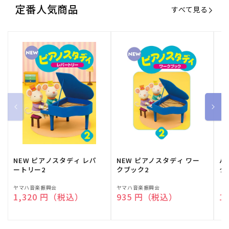
定番人気商品
すべて見る
NEW ピアノスタディ レパ
NEW ピアノスタディ ワー
バ
ートリー2
クブック2
ク
販
ヤマハ音楽振興会
販
ヤマハ音楽振興会
販
（
通常価格
1,320 円（税込）
通常価格
935 円（税込）
通
1
売
売
売
元:
元:
元: