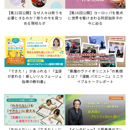
「わからない」を「できた！」に
【インタビュー】三原善隆がアレ
変える♪レッスンが変わる五線ボ
ンジに込めた思い。
ード活用術
サイトからのお知らせ
【重要】8/6検索障害発生のお知らせ
2026年8月6日
8月6日障害発生のお知らせ