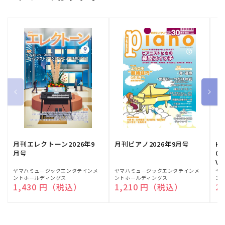
月刊エレクトーン2026年9
月刊ピアノ2026年9月号
HE
月号
03
Vo
販
ヤマハミュージックエンタテインメ
販
ヤマハミュージックエンタテインメ
販
ヤ
ントホールディングス
ントホールディングス
ン
売
売
売
通常価格
1,430 円（税込）
通常価格
1,210 円（税込）
通
2
元:
元:
元: