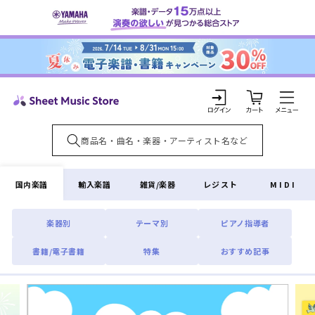
コンテ
ンツに
進む
カ
ー
ト
ロ
グ
イ
国内楽譜
輸入楽譜
雑貨/楽器
レジスト
MIDI
ン
楽器別
テーマ別
ピアノ指導者
書籍/電子書籍
特集
おすすめ記事