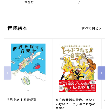
世界を旅する音楽室
５０の楽器の音色、きいて
ね
みない？ どうぶつたちの
し
音楽会
販
小学館
販
河出書房新社
販
ひ
通常価格
1,540 円（税込）
通常価格
2,178 円（税込）
通
1
売
売
売
元:
元:
元:
おすすめ特集
すべて見る
大人向けピアノ教本特集
人気プレイヤーによるスペシャル
演奏動画も