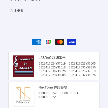
会社概要
決
済
方
法