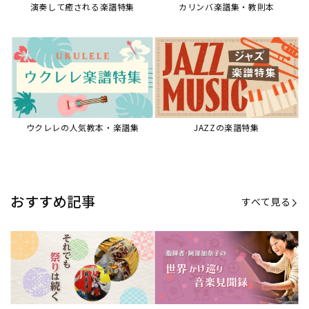
【第21回公開】なぜ人々は祭りを
【第16回公開】ヨーロッパを拠点
必要とするのか？祭りの今を見つ
に世界を駆けまわる阿部加奈子の
める現地ルポ
今に迫る
「できた！」があふれる！『生徒
“悪魔のヴァイオリニスト”の素顔
が変わる！新しいソルフェージュ
とは？『漫画 パガニーニ』ミニラ
指導の教科書』
イブ＆トークレポート