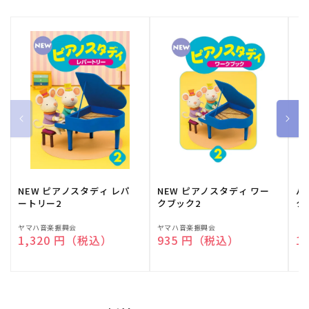
NEW ピアノスタディ レパ
NEW ピアノスタディ ワー
バ
ートリー2
クブック2
ク
販
ヤマハ音楽振興会
販
ヤマハ音楽振興会
販
（
通常価格
1,320 円（税込）
通常価格
935 円（税込）
通
1
売
売
売
元:
元:
元: