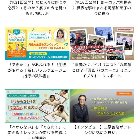
「わからない」を「できた！」に
【インタビュー】三原善隆がアレ
変える♪レッスンが変わる五線ボ
ンジに込めた思い。
ード活用術
サイトからのお知らせ
【お知らせ】ディスクラビア用楽曲デ
ータについて
2026年7月27日
本件は、ディスクラビアをヤマハミュージックデー
タショップと接続してご利用いただいているお客
様への重要なお知らせです。