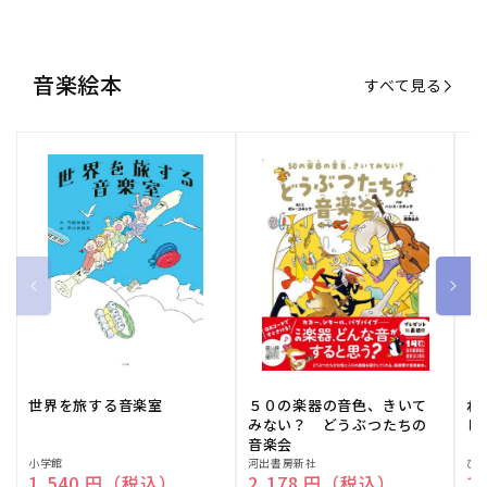
世界を旅する音楽室
５０の楽器の音色、きいて
ね
みない？ どうぶつたちの
し
音楽会
販
小学館
販
河出書房新社
販
ひ
通常価格
1,540 円（税込）
通常価格
2,178 円（税込）
通
1
売
売
売
元:
元:
元:
おすすめ特集
すべて見る
大人向けピアノ教本特集
人気プレイヤーによるスペシャル
演奏動画も