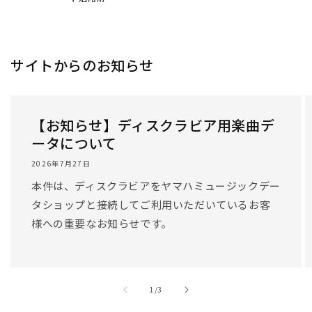
/
1
/
3