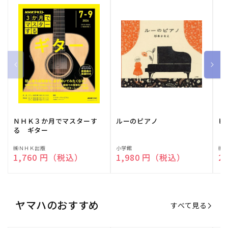
ＮＨＫ３か月でマスターす
ルーのピアノ
ピ
る ギター
販
㈱ＮＨＫ出版
販
小学館
販
㈱
通常価格
1,760 円（税込）
通常価格
1,980 円（税込）
通
2
売
売
売
元:
元:
元:
ヤマハのおすすめ
すべて見る