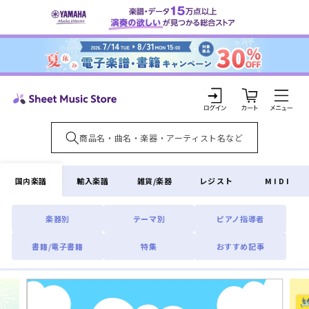
コンテ
ンツに
進む
カ
ー
ト
ロ
グ
イ
国内楽譜
輸入楽譜
雑貨/楽器
レジスト
MIDI
ン
楽器別
テーマ別
ピアノ指導者
書籍/電子書籍
特集
おすすめ記事