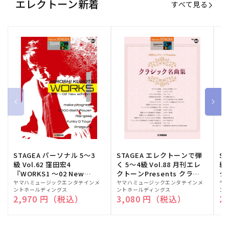
エレクトーン新着
すべて見る
STAGEA パーソナル 5～3
STAGEA エレクトーンで弾
S
級 Vol.62 窪田宏4
く 5～4級 Vol.88 月刊エレ
級
『WORKS1 ～02 New
クトーンPresents クラシ
ク
edition～』
ック名曲集
販
ヤマハミュージックエンタテインメ
販
ヤマハミュージックエンタテインメ
販
ヤ
ントホールディングス
ントホールディングス
ン
売
売
売
通常価格
2,970 円（税込）
通常価格
3,080 円（税込）
通
2
元:
元:
元: