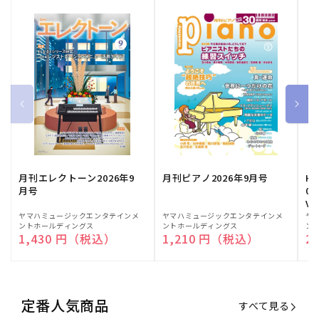
月刊エレクトーン2026年9
月刊ピアノ2026年9月号
HE
月号
03
Vo
販
ヤマハミュージックエンタテインメ
販
ヤマハミュージックエンタテインメ
販
ヤ
ントホールディングス
ントホールディングス
ン
売
売
売
通常価格
1,430 円（税込）
通常価格
1,210 円（税込）
通
2
元:
元:
元:
定番人気商品
すべて見る