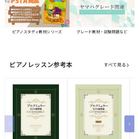
ブルクミュラー25の練習曲
ブルクミュラー25の練習曲
ピ
ロマン派の作品の指導法
ロマン派の作品の指導法
ス
【解説書】
～
販
ヤマハミュージックエンタテインメ
販
ヤマハミュージックエンタテインメ
販
ヤ
ントホールディングス
ントホールディングス
ン
売
売
売
通常価格
1,870 円（税込）
通常価格
1,540 円（税込）
通
2
元:
元:
元:
Sheet Music Store
書籍/電子書籍 特集
すべて見る