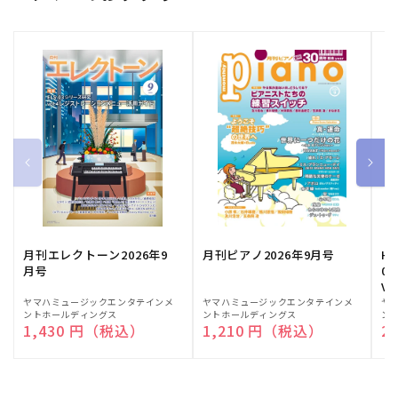
月刊エレクトーン2026年9
月刊ピアノ2026年9月号
HE
月号
03
Vo
販
ヤマハミュージックエンタテインメ
販
ヤマハミュージックエンタテインメ
販
ヤ
ントホールディングス
ントホールディングス
ン
売
売
売
通常価格
1,430 円（税込）
通常価格
1,210 円（税込）
通
2
元:
元:
元: