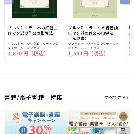
ブルクミュラー25の練習曲
ブルクミュラー25の練習曲
ピ
ロマン派の作品の指導法
ロマン派の作品の指導法
ス
【解説書】
～
販
ヤマハミュージックエンタテインメ
販
ヤマハミュージックエンタテインメ
販
ヤ
ントホールディングス
ントホールディングス
ン
売
売
売
通常価格
1,870 円（税込）
通常価格
1,540 円（税込）
通
2
元:
元:
元:
Sheet Music Store
書籍/電子書籍 特集
すべて見る