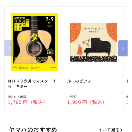
ＮＨＫ３か月でマスターす
ルーのピアノ
ピ
る ギター
販
㈱ＮＨＫ出版
販
小学館
販
㈱
通常価格
1,760 円（税込）
通常価格
1,980 円（税込）
通
2
売
売
売
元:
元:
元:
ヤマハのおすすめ
すべて見る