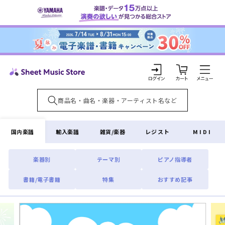
コンテ
ンツに
進む
カ
ー
ト
ロ
グ
イ
国内楽譜
輸入楽譜
雑貨/楽器
レジスト
MIDI
ン
楽器別
テーマ別
ピアノ指導者
書籍/電子書籍
特集
おすすめ記事