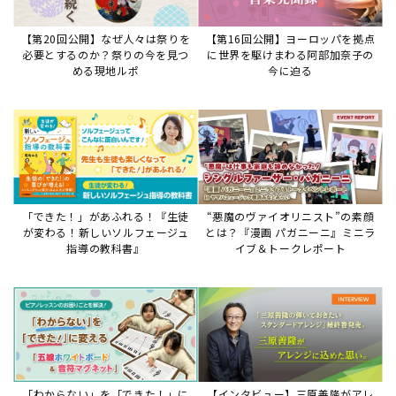
【第20回公開】なぜ人々は祭りを
【第16回公開】ヨーロッパを拠点
必要とするのか？祭りの今を見つ
に世界を駆けまわる阿部加奈子の
める現地ルポ
今に迫る
「できた！」があふれる！『生徒
“悪魔のヴァイオリニスト”の素顔
が変わる！新しいソルフェージュ
とは？『漫画 パガニーニ』ミニラ
指導の教科書』
イブ＆トークレポート
「わからない」を「できた！」に
【インタビュー】三原善隆がアレ