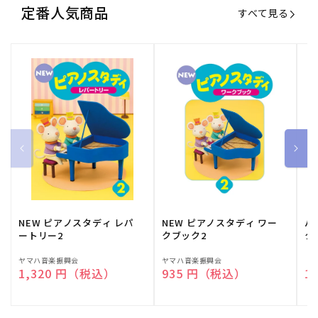
定番人気商品
すべて見る
NEW ピアノスタディ レパ
NEW ピアノスタディ ワー
バ
ートリー2
クブック2
ク
販
ヤマハ音楽振興会
販
ヤマハ音楽振興会
販
（
通常価格
1,320 円（税込）
通常価格
935 円（税込）
通
1
売
売
売
元:
元:
元: