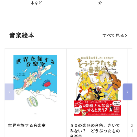
本など
介
音楽絵本
すべて見る
世界を旅する音楽室
５０の楽器の音色、きいて
ね
みない？ どうぶつたちの
し
音楽会