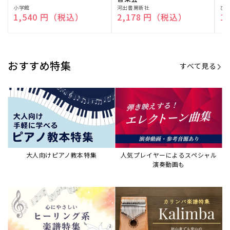
販
小学館
販
河出書房新社
販
ひ
通常価格
1,540 円（税込）
通常価格
2,178 円（税込）
通
1
売
売
売
元:
元:
元:
おすすめ特集
すべて見る
大人向けピアノ教本特集
人気プレイヤーによるスペシャル
演奏動画も