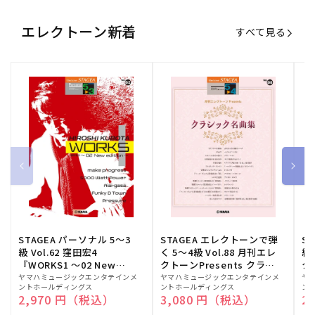
エレクトーン新着
すべて見る
STAGEA パーソナル 5～3
STAGEA エレクトーンで弾
S
級 Vol.62 窪田宏4
く 5～4級 Vol.88 月刊エレ
級
『WORKS1 ～02 New
クトーンPresents クラシ
ク
edition～』
ック名曲集
販
ヤマハミュージックエンタテインメ
販
ヤマハミュージックエンタテインメ
販
ヤ
ントホールディングス
ントホールディングス
ン
売
売
売
通常価格
2,970 円（税込）
通常価格
3,080 円（税込）
通
2
元:
元:
元: