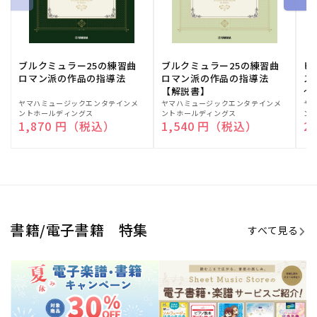
ブルクミュラー25の練習曲
ブルクミュラー25の練習曲
ピ
ロマン派の作品の指導法
ロマン派の作品の指導法
ス
【解説書】
～
販
ヤマハミュージックエンタテインメ
販
ヤマハミュージックエンタテインメ
販
ヤ
ントホールディングス
ントホールディングス
ン
売
売
売
通常価格
1,870 円（税込）
通常価格
1,540 円（税込）
通
2
元:
元:
元:
Sheet Music Store
書籍/電子書籍 特集
すべて見る