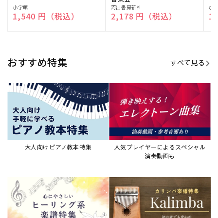
販
小学館
販
河出書房新社
販
ひ
通常価格
1,540 円（税込）
通常価格
2,178 円（税込）
通
1
売
売
売
元:
元:
元:
おすすめ特集
すべて見る
大人向けピアノ教本特集
人気プレイヤーによるスペシャル
演奏動画も