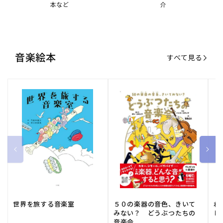
本など
介
音楽絵本
すべて見る
世界を旅する音楽室
５０の楽器の音色、きいて
ね
みない？ どうぶつたちの
し
音楽会