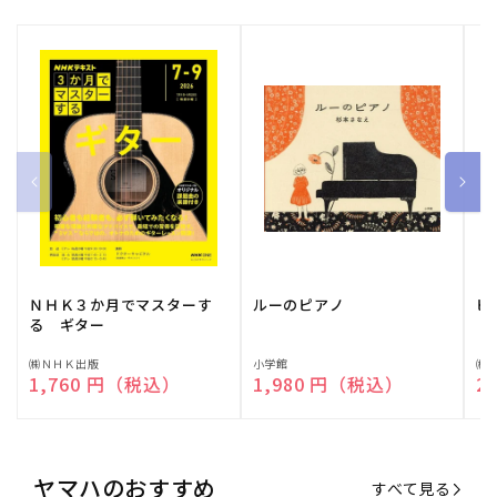
ＮＨＫ３か月でマスターす
ルーのピアノ
ピ
る ギター
販
㈱ＮＨＫ出版
販
小学館
販
㈱
通常価格
1,760 円（税込）
通常価格
1,980 円（税込）
通
2
売
売
売
元:
元:
元:
ヤマハのおすすめ
すべて見る