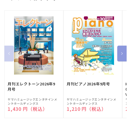
月刊エレクトーン2026年9
月刊ピアノ2026年9月号
HE
月号
03
Vo
販
ヤマハミュージックエンタテインメ
販
ヤマハミュージックエンタテインメ
販
ヤ
ントホールディングス
ントホールディングス
ン
売
売
売
通常価格
1,430 円（税込）
通常価格
1,210 円（税込）
通
2
元:
元:
元: