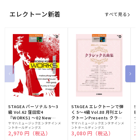
エレクトーン新着
すべて見る
STAGEA パーソナル 5～3
STAGEA エレクトーンで弾
S
級 Vol.62 窪田宏4
く 5～4級 Vol.88 月刊エレ
級
『WORKS1 ～02 New
クトーンPresents クラシ
ク
edition～』
ック名曲集
販
ヤマハミュージックエンタテインメ
販
ヤマハミュージックエンタテインメ
販
ヤ
ントホールディングス
ントホールディングス
ン
売
売
売
通常価格
2,970 円（税込）
通常価格
3,080 円（税込）
通
2
元:
元:
元: