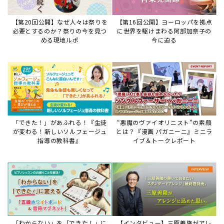
【第20回公開】なぜ人々は祭りを
【第16回公開】ヨーロッパを拠点
必要とするのか？祭りの今を見つ
に世界を駆けまわる阿部加奈子の
める現地ルポ
今に迫る
「できた！」があふれる！『生徒
“悪魔のヴァイオリニスト”の素顔
が変わる！新しいソルフェージュ
とは？『漫画 パガニーニ』ミニラ
指導の教科書』
イブ＆トークレポート
「わからない」を「できた！」に
【インタビュー】三原善隆がアレ