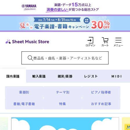
コンテ
ンツに
進む
カ
ー
ト
ロ
グ
イ
国内楽譜
輸入楽譜
雑貨/楽器
レジスト
MIDI
ン
楽器別
テーマ別
ピアノ指導者
書籍/電子書籍
特集
おすすめ記事