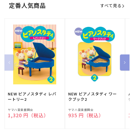
定番人気商品
すべて見る
NEW ピアノスタディ レパ
NEW ピアノスタディ ワー
バ
ートリー2
クブック2
ク
販
ヤマハ音楽振興会
販
ヤマハ音楽振興会
販
（
通常価格
1,320 円（税込）
通常価格
935 円（税込）
通
1
売
売
売
元:
元:
元: