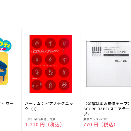
ディ ワー
バーナム：ピアノテクニッ
【楽譜製本＆補修テープ
ク（1）
SCORE TAPE(スコアテー
プ)
販
販
（株）全音楽譜出版社
東京ハッスルコピー
）
通常価格
1,210 円（税込）
通常価格
770 円（税込）
売
売