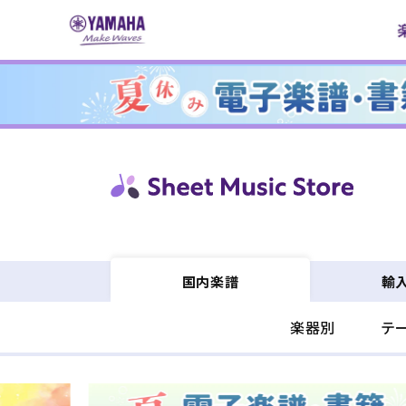
コンテ
ンツに
進む
輸
国内楽譜
楽器別
テ