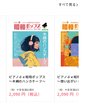
すべて見る
フ
ピアノｄｅ昭和ポップス
ピアノｄｅ昭和ポップス
～木綿のハンカチーフ～
～想い出がいっぱい～
販
販
（株）全音楽譜出版社
（株）全音楽譜出版社
（
通常価格
2,090 円（税込）
通常価格
2,090 円（税込）
売
売
元:
元:
元