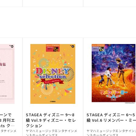
元:
元:
トーンで
STAGEA ディズニー 9～8
STAGEA ディズニー 6～5
88 月刊エ
級 Vol.9 ディズニー・セレ
級 Vol.6 リメンバー・ミ
ts クラ
クション
販
販
ンタテインメ
ヤマハミュージックエンタテインメ
ヤマハミュージックエンタテイン
ントホールディングス
ントホールディングス