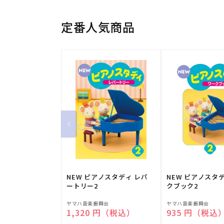
定番人気商品
NEW ピアノスタディ レパ
NEW ピアノスタ
ートリー2
クブック2
販
販
ヤマハ音楽振興会
ヤマハ音楽振興会
通常価格
1,320 円（税込）
通常価格
935 円（税込
売
売