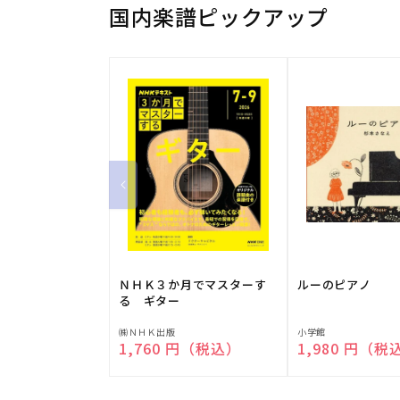
国内楽譜ピックアップ
ＮＨＫ３か月でマスターす
ルーのピアノ
る ギター
販
販
㈱ＮＨＫ出版
小学館
通常価格
1,760 円（税込）
通常価格
1,980 円（税
売
売
元:
元: