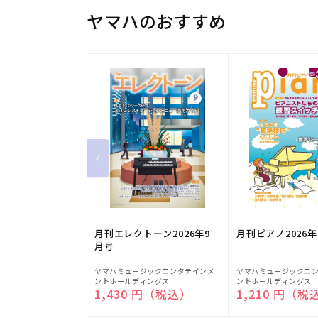
ヤマハのおすすめ
月刊エレクトーン2026年9
月刊ピアノ2026年
月号
販
販
ヤマハミュージックエンタテインメ
ヤマハミュージックエ
ントホールディングス
ントホールディングス
売
売
通常価格
1,430 円（税込）
通常価格
1,210 円（税
元:
元: