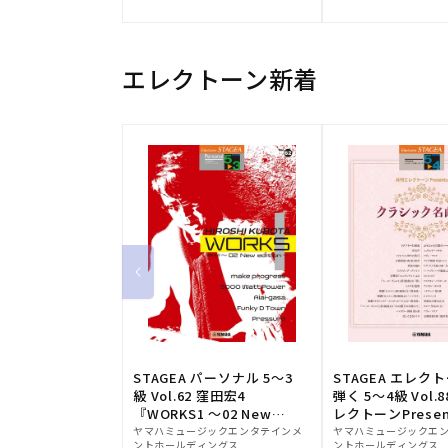
元:
元:
エレクトーン新着
STAGEA パーソナル 5～3
STAGEA エレク
級 Vol.62 窪田宏4
弾く 5～4級 Vol.
『WORKS1 ～02 New
レクトーンPresen
販
edition～』
販
シック名曲集
ヤマハミュージックエンタテインメ
ヤマハミュージックエ
ントホールディングス
ントホールディングス