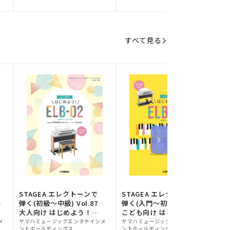
元:
元:
元
すべて見る
STAGEA エレクトーンで
STAGEA エレクトーンで
S
ー
弾く(初級～中級) Vol.87
弾く(入門～初級) Vol.86
級
大人向け はじめよう！
こども向け はじめよう！
販
ELB-02(楽器のトリセツ
販
ELB-02(楽器のトリセツ
メ
ヤマハミュージックエンタテインメ
ヤマハミュージックエンタテインメ
ヤ
ントホールディングス
ントホールディングス
ン