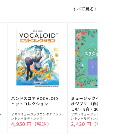
すべて見る
バンドスコア VOCALOID
ミュージックベルでスタジ
ヒットコレクション
オジブリ （伴奏音源と楽
しむ／8音・20音ベル対応
販
販
／ドレミふりがな付）
メ
ヤマハミュージックエンタテインメ
ヤマハミュージックエンタテインメ
ヤ
ントホールディングス
ントホールディングス
ン
売
売
通常価格
4,950 円（税込）
通常価格
2,420 円（税込）
元:
元:
元