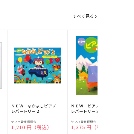
すべて見る
】
ＮＥＷ なかよしピアノ
ＮＥＷ ピアノスタディ
レパートリー２
レパートリー３
販
販
ヤマハ音楽振興会
ヤマハ音楽振興会
O
通常価格
1,210 円（税込）
通常価格
1,375 円（税込）
売
売