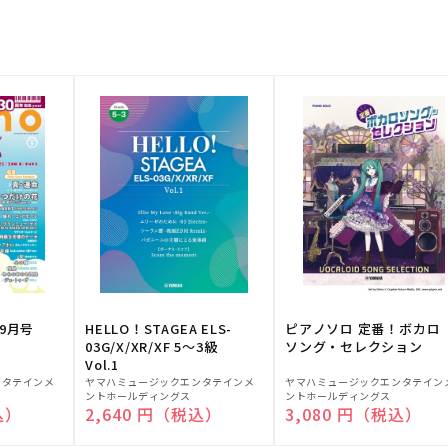
9月号
HELLO！STAGEA ELS-
ピアノソロ 定番！ボカロ
03G/X/XR/XF 5～3級
ソング・セレクション
Vol.1
販
販
ンタテインメ
ヤマハミュージックエンタテインメ
ヤマハミュージックエンタテイン
ントホールディングス
ントホールディングス
売
売
込）
通常価格
2,640 円（税込）
通常価格
3,080 円（税込）
元:
元: