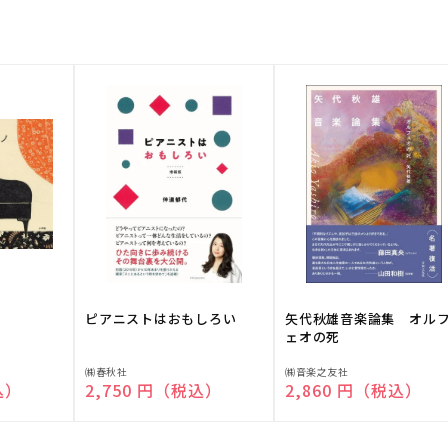
ピアニストはおもしろい
矢代秋雄音楽論集 オル
ェオの死
販
販
㈱春秋社
㈱音楽之友社
込）
通常価格
2,750 円（税込）
通常価格
2,860 円（税込）
売
売
元:
元: