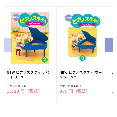
NEW ピアノスタディ レパ
NEW ピアノスタディ ワー
バ
ートリー2
クブック2
ク
販
ヤマハ音楽振興会
販
ヤマハ音楽振興会
販
（
通常価格
1,320 円（税込）
通常価格
935 円（税込）
通
1
売
売
売
元:
元:
元: