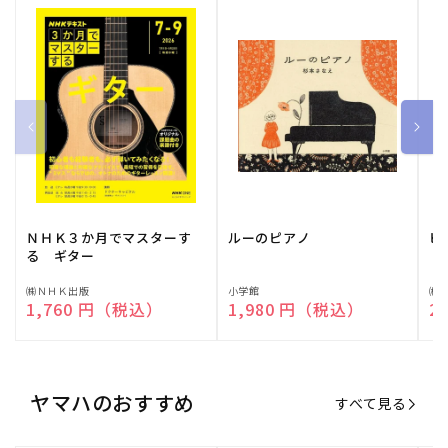
ＮＨＫ３か月でマスターす
ルーのピアノ
ピ
る ギター
販
㈱ＮＨＫ出版
販
小学館
販
㈱
通常価格
1,760 円（税込）
通常価格
1,980 円（税込）
通
2
売
売
売
元:
元:
元:
ヤマハのおすすめ
すべて見る