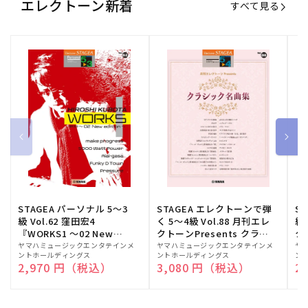
エレクトーン新着
すべて見る
STAGEA パーソナル 5～3
STAGEA エレクトーンで弾
S
級 Vol.62 窪田宏4
く 5～4級 Vol.88 月刊エレ
級
『WORKS1 ～02 New
クトーンPresents クラシ
ク
edition～』
ック名曲集
販
ヤマハミュージックエンタテインメ
販
ヤマハミュージックエンタテインメ
販
ヤ
ントホールディングス
ントホールディングス
ン
売
売
売
通常価格
2,970 円（税込）
通常価格
3,080 円（税込）
通
2
元:
元:
元: