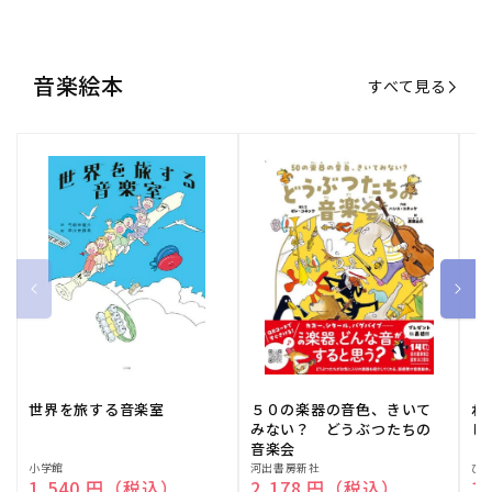
音楽絵本
すべて見る
世界を旅する音楽室
５０の楽器の音色、きいて
ね
みない？ どうぶつたちの
し
音楽会
販
小学館
販
河出書房新社
販
ひ
通常価格
1,540 円（税込）
通常価格
2,178 円（税込）
通
1