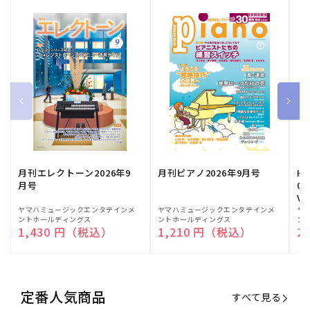
月刊エレクトーン2026年9
月刊ピアノ2026年9月号
HE
月号
03
Vo
販
ヤマハミュージックエンタテインメ
販
ヤマハミュージックエンタテインメ
販
ヤ
ントホールディングス
ントホールディングス
ン
売
売
売
通常価格
1,430 円（税込）
通常価格
1,210 円（税込）
通
2
元:
元:
元:
定番人気商品
すべて見る