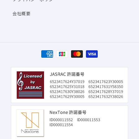
会社概要
決
済
方
法