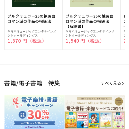
ブルクミュラー25の練習曲
ブルクミュラー25の練習曲
ピ
ロマン派の作品の指導法
ロマン派の作品の指導法
ス
【解説書】
～
販
ヤマハミュージックエンタテインメ
販
ヤマハミュージックエンタテインメ
販
ヤ
ントホールディングス
ントホールディングス
ン
売
売
売
通常価格
1,870 円（税込）
通常価格
1,540 円（税込）
通
2
元:
元:
元:
Sheet Music Store
書籍/電子書籍 特集
すべて見る