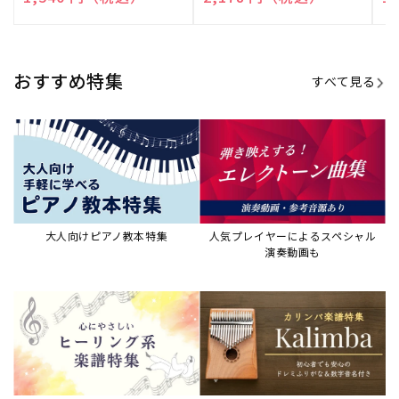
売
売
売
元:
元:
元:
おすすめ特集
すべて見る
大人向けピアノ教本特集
人気プレイヤーによるスペシャル
演奏動画も