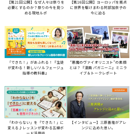
【第21回公開】なぜ人々は祭りを
【第16回公開】ヨーロッパを拠点
必要とするのか？祭りの今を見つ
に世界を駆けまわる阿部加奈子の
める現地ルポ
今に迫る
「できた！」があふれる！『生徒
“悪魔のヴァイオリニスト”の素顔
が変わる！新しいソルフェージュ
とは？『漫画 パガニーニ』ミニラ
指導の教科書』
イブ＆トークレポート
「わからない」を「できた！」に
【インタビュー】三原善隆がアレ
変える♪レッスンが変わる五線ボ
ンジに込めた思い。
ード活用術