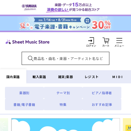
コンテ
ンツに
進む
カ
ー
ト
ロ
グ
イ
国内楽譜
輸入楽譜
雑貨/楽器
レジスト
MIDI
ン
楽器別
テーマ別
ピアノ指導者
書籍/電子書籍
特集
おすすめ記事