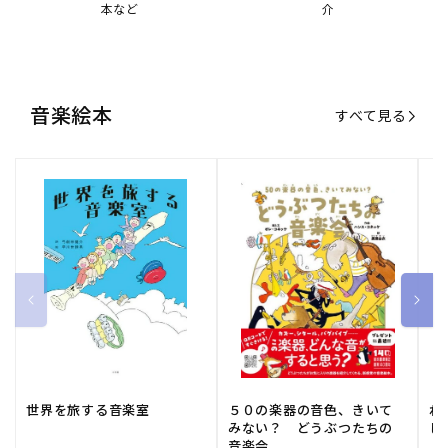
世界を旅する音楽室
５０の楽器の音色、きいて
ね
みない？ どうぶつたちの
し
音楽会
販
小学館
販
河出書房新社
販
ひ
通常価格
1,540 円（税込）
通常価格
2,178 円（税込）
通
1
売
売
売
元:
元:
元:
おすすめ特集
すべて見る
大人向けピアノ教本特集
人気プレイヤーによるスペシャル
演奏動画も