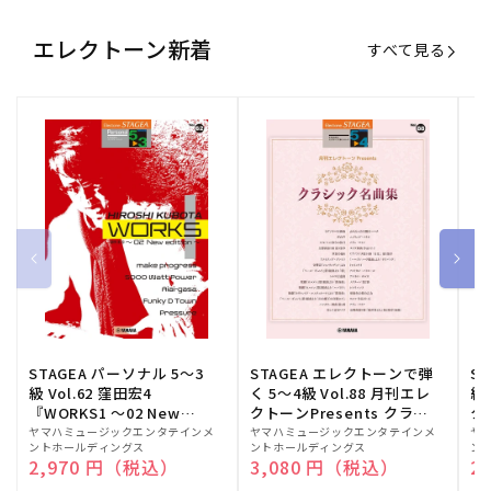
エレクトーン新着
すべて見る
STAGEA パーソナル 5～3
STAGEA エレクトーンで弾
S
級 Vol.62 窪田宏4
く 5～4級 Vol.88 月刊エレ
級
『WORKS1 ～02 New
クトーンPresents クラシ
ク
edition～』
ック名曲集
販
ヤマハミュージックエンタテインメ
販
ヤマハミュージックエンタテインメ
販
ヤ
ントホールディングス
ントホールディングス
ン
売
売
売
通常価格
2,970 円（税込）
通常価格
3,080 円（税込）
通
2
元:
元:
元: