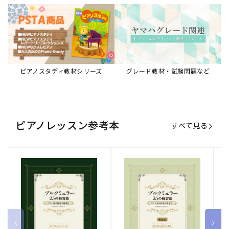
ブルクミュラー25の練習曲
ブルクミュラー25の練習曲
ピ
ロマン派の作品の指導法
ロマン派の作品の指導法
ス
【解説書】
～
販
ヤマハミュージックエンタテインメ
販
ヤマハミュージックエンタテインメ
販
ヤ
ントホールディングス
ントホールディングス
ン
売
売
売
通常価格
1,870 円（税込）
通常価格
1,540 円（税込）
通
2
元:
元:
元:
Sheet Music Store
書籍/電子書籍 特集
すべて見る