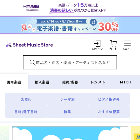
コンテ
ンツに
進む
カ
ー
ト
ロ
グ
イ
国内楽譜
輸入楽譜
雑貨/楽器
レジスト
MIDI
ン
楽器別
テーマ別
ピアノ指導者
書籍/電子書籍
特集
おすすめ記事