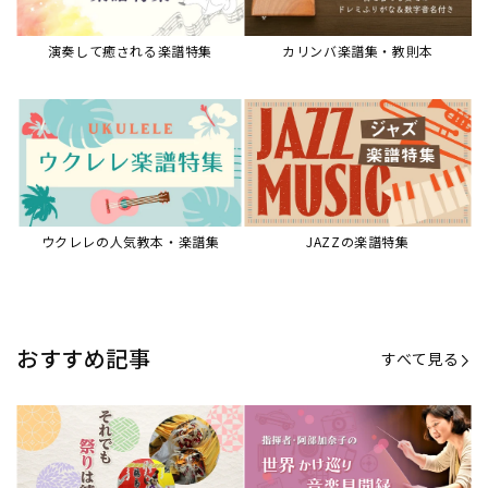
【第20回公開】なぜ人々は祭りを
【第16回公開】ヨーロッパを拠点
必要とするのか？祭りの今を見つ
に世界を駆けまわる阿部加奈子の
める現地ルポ
今に迫る
「できた！」があふれる！『生徒
“悪魔のヴァイオリニスト”の素顔
が変わる！新しいソルフェージュ
とは？『漫画 パガニーニ』ミニラ
指導の教科書』
イブ＆トークレポート