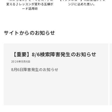
/
1
/
3