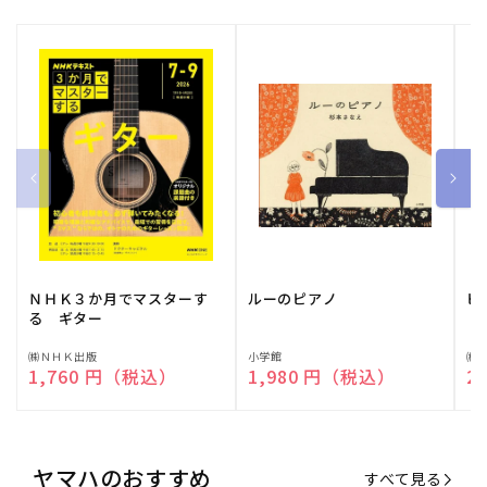
ＮＨＫ３か月でマスターす
ルーのピアノ
ピ
る ギター
販
㈱ＮＨＫ出版
販
小学館
販
㈱
通常価格
1,760 円（税込）
通常価格
1,980 円（税込）
通
2
売
売
売
元:
元:
元:
ヤマハのおすすめ
すべて見る