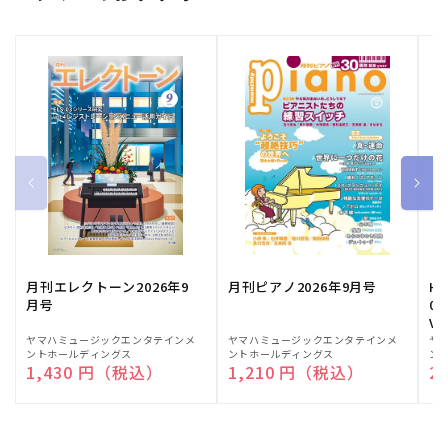
月刊エレクトーン2026年9
月刊ピアノ2026年9月号
HE
月号
03
Vo
販
ヤマハミュージックエンタテインメ
販
ヤマハミュージックエンタテインメ
販
ヤ
ントホールディングス
ントホールディングス
ン
売
売
売
通常価格
1,430 円（税込）
通常価格
1,210 円（税込）
通
2
元:
元:
元: