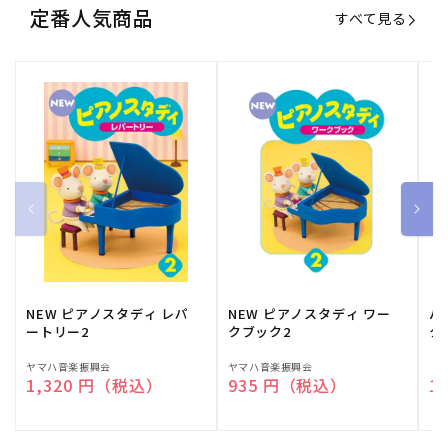
定番人気商品
すべて見る
NEW ピアノスタディ レパ
NEW ピアノスタディ ワー
バ
ートリー2
クブック2
ク
販
ヤマハ音楽振興会
販
ヤマハ音楽振興会
販
（
通常価格
1,320 円（税込）
通常価格
935 円（税込）
通
1
売
売
売
元:
元:
元: