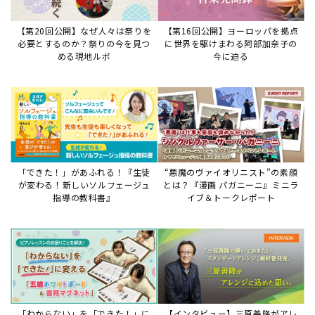
「わからない」を「できた！」に
【インタビュー】三原善隆がアレ
変える♪レッスンが変わる五線ボ
ンジに込めた思い。
ード活用術
サイトからのお知らせ
【重要】8/6検索障害発生のお知らせ
2026年8月6日
8月6日障害発生のお知らせ