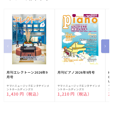
月刊エレクトーン2026年9
月刊ピアノ2026年9月号
HE
月号
03
Vo
販
ヤマハミュージックエンタテインメ
販
ヤマハミュージックエンタテインメ
販
ヤ
ントホールディングス
ントホールディングス
ン
売
売
売
通常価格
1,430 円（税込）
通常価格
1,210 円（税込）
通
2
元:
元:
元: