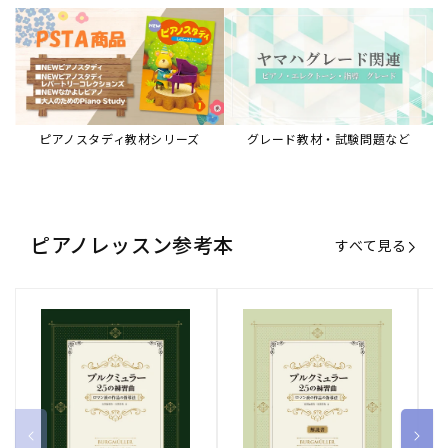
ブルクミュラー25の練習曲
ブルクミュラー25の練習曲
ピ
ロマン派の作品の指導法
ロマン派の作品の指導法
ス
【解説書】
～
販
ヤマハミュージックエンタテインメ
販
ヤマハミュージックエンタテインメ
販
ヤ
ントホールディングス
ントホールディングス
ン
売
売
売
通常価格
1,870 円（税込）
通常価格
1,540 円（税込）
通
2
元:
元:
元:
Sheet Music Store
書籍/電子書籍 特集
すべて見る