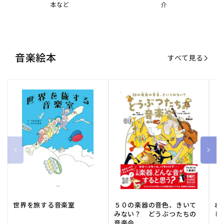
世界を旅する音楽室
５０の楽器の音色、きいて
ね
みない？ どうぶつたちの
し
音楽会
販
小学館
販
河出書房新社
販
ひ
通常価格
1,540 円（税込）
通常価格
2,178 円（税込）
通
1
売
売
売
元:
元:
元:
おすすめ特集
すべて見る
大人向けピアノ教本特集
人気プレイヤーによるスペシャル
演奏動画も