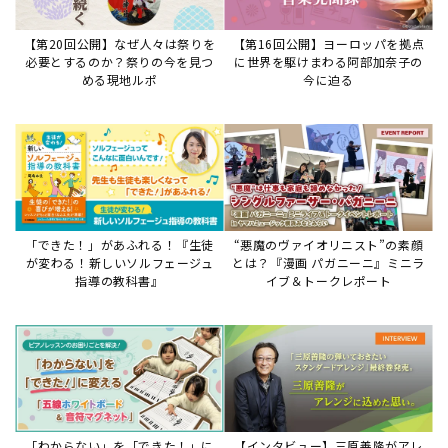
「わからない」を「できた！」に
【インタビュー】三原善隆がアレ
変える♪レッスンが変わる五線ボ
ンジに込めた思い。
ード活用術
サイトからのお知らせ
【重要】8/6検索障害発生のお知らせ
2026年8月6日
8月6日障害発生のお知らせ