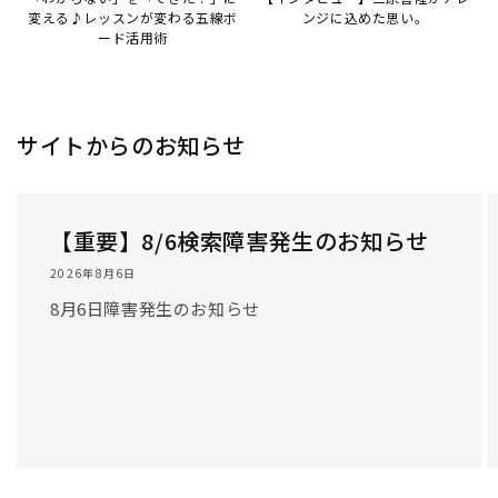
/
1
/
3