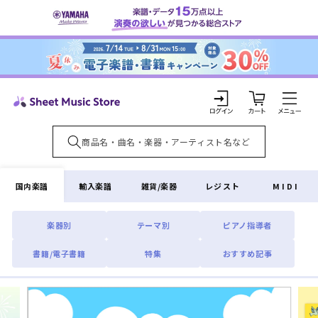
コンテ
ンツに
進む
カ
ー
ト
ロ
グ
イ
国内楽譜
輸入楽譜
雑貨/楽器
レジスト
MIDI
ン
楽器別
テーマ別
ピアノ指導者
書籍/電子書籍
特集
おすすめ記事