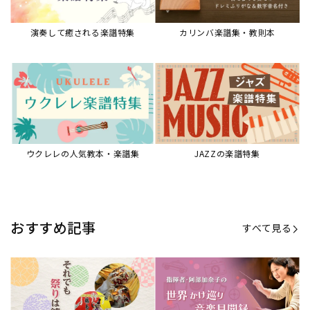
【第20回公開】なぜ人々は祭りを
【第16回公開】ヨーロッパを拠点
必要とするのか？祭りの今を見つ
に世界を駆けまわる阿部加奈子の
める現地ルポ
今に迫る
「できた！」があふれる！『生徒
“悪魔のヴァイオリニスト”の素顔
が変わる！新しいソルフェージュ
とは？『漫画 パガニーニ』ミニラ
指導の教科書』
イブ＆トークレポート