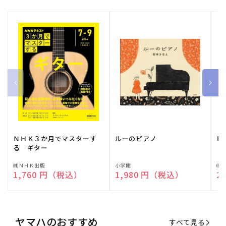
ＮＨＫ３か月でマスターす
ルーのピアノ
ピ
る ギター
販
㈱ＮＨＫ出版
販
小学館
販
㈱
通常価格
1,760 円（税込）
通常価格
1,980 円（税込）
通
2
売
売
売
元:
元:
元:
ヤマハのおすすめ
すべて見る