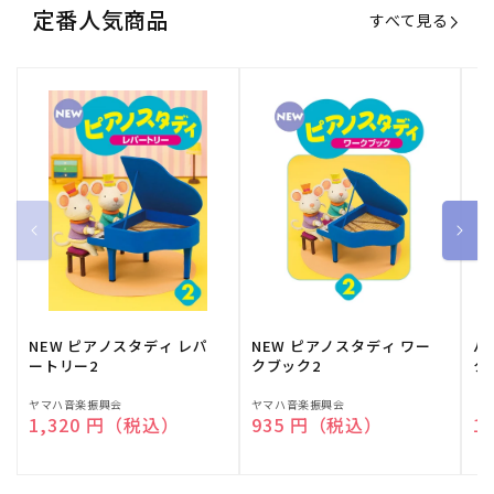
定番人気商品
すべて見る
NEW ピアノスタディ レパ
NEW ピアノスタディ ワー
バ
ートリー2
クブック2
ク
販
ヤマハ音楽振興会
販
ヤマハ音楽振興会
販
（
通常価格
1,320 円（税込）
通常価格
935 円（税込）
通
1
売
売
売
元:
元:
元: