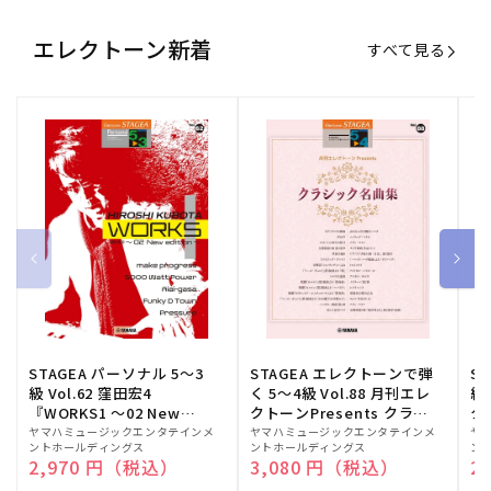
エレクトーン新着
すべて見る
STAGEA パーソナル 5～3
STAGEA エレクトーンで弾
S
級 Vol.62 窪田宏4
く 5～4級 Vol.88 月刊エレ
級
『WORKS1 ～02 New
クトーンPresents クラシ
ク
edition～』
ック名曲集
販
ヤマハミュージックエンタテインメ
販
ヤマハミュージックエンタテインメ
販
ヤ
ントホールディングス
ントホールディングス
ン
売
売
売
通常価格
2,970 円（税込）
通常価格
3,080 円（税込）
通
2
元:
元:
元: