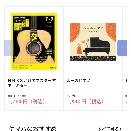
ＮＨＫ３か月でマスターす
ルーのピアノ
ピ
る ギター
販
㈱ＮＨＫ出版
販
小学館
販
㈱
通常価格
1,760 円（税込）
通常価格
1,980 円（税込）
通
2
売
売
売
元:
元:
元:
ヤマハのおすすめ
すべて見る