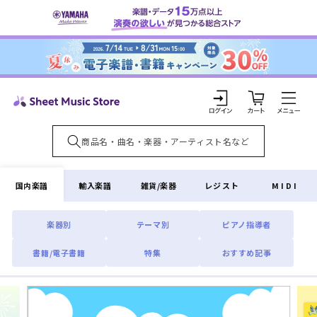
コンテ
ンツに
進む
カ
ー
ト
ロ
グ
イ
国内楽譜
輸入楽譜
雑貨/楽器
レジスト
MIDI
ン
楽器別
テーマ別
ピアノ指導者
書籍/電子書籍
特集
おすすめ記事