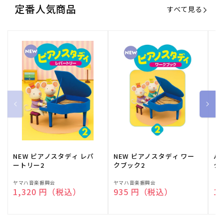
定番人気商品
すべて見る
NEW ピアノスタディ レパ
NEW ピアノスタディ ワー
バ
ートリー2
クブック2
ク
販
ヤマハ音楽振興会
販
ヤマハ音楽振興会
販
（
通常価格
1,320 円（税込）
通常価格
935 円（税込）
通
1
売
売
売
元:
元:
元: