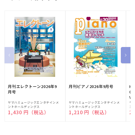
月刊エレクトーン2026年9
月刊ピアノ2026年9月号
HE
月号
03
Vo
販
ヤマハミュージックエンタテインメ
販
ヤマハミュージックエンタテインメ
販
ヤ
ントホールディングス
ントホールディングス
ン
売
売
売
通常価格
1,430 円（税込）
通常価格
1,210 円（税込）
通
2
元:
元:
元: