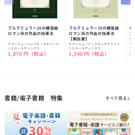
ブルクミュラー25の練習曲
ブルクミュラー25の練習曲
ピ
ロマン派の作品の指導法
ロマン派の作品の指導法
ス
【解説書】
～
販
ヤマハミュージックエンタテインメ
販
ヤマハミュージックエンタテインメ
販
ヤ
ントホールディングス
ントホールディングス
ン
売
売
売
通常価格
1,870 円（税込）
通常価格
1,540 円（税込）
通
2
元:
元:
元:
Sheet Music Store
書籍/電子書籍 特集
すべて見る