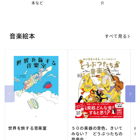
本など
介
音楽絵本
すべて見る
世界を旅する音楽室
５０の楽器の音色、きいて
ね
みない？ どうぶつたちの
し
音楽会