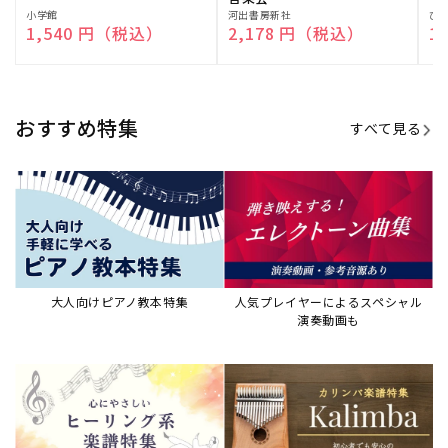
販
小学館
販
河出書房新社
販
ひ
通常価格
1,540 円（税込）
通常価格
2,178 円（税込）
通
1
売
売
売
元:
元:
元:
おすすめ特集
すべて見る
大人向けピアノ教本特集
人気プレイヤーによるスペシャル
演奏動画も