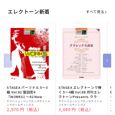
エレクトーン新着
すべて見る
STAGEA パーソナル 5～3
STAGEA エレクトーンで弾
S
級 Vol.62 窪田宏4
く 5～4級 Vol.88 月刊エレ
級
『WORKS1 ～02 New
クトーンPresents クラシ
ク
edition～』
ック名曲集
販
ヤマハミュージックエンタテインメ
販
ヤマハミュージックエンタテインメ
販
ヤ
ントホールディングス
ントホールディングス
ン
売
売
売
通常価格
2,970 円（税込）
通常価格
3,080 円（税込）
通
2
元:
元:
元: