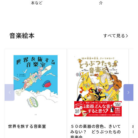
世界を旅する音楽室
５０の楽器の音色、きいて
ね
みない？ どうぶつたちの
し
音楽会
販
小学館
販
河出書房新社
販
ひ
通常価格
1,540 円（税込）
通常価格
2,178 円（税込）
通
1
売
売
売
元:
元:
元:
おすすめ特集
すべて見る
大人向けピアノ教本特集
人気プレイヤーによるスペシャル
演奏動画も