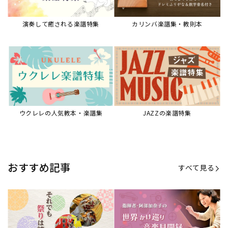
【第20回公開】なぜ人々は祭りを
【第16回公開】ヨーロッパを拠点
必要とするのか？祭りの今を見つ
に世界を駆けまわる阿部加奈子の
める現地ルポ
今に迫る
「できた！」があふれる！『生徒
“悪魔のヴァイオリニスト”の素顔
が変わる！新しいソルフェージュ
とは？『漫画 パガニーニ』ミニラ
指導の教科書』
イブ＆トークレポート