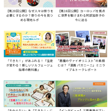
「わからない」を「できた！」に
【インタビュー】三原善隆がアレ
変える♪レッスンが変わる五線ボ
ンジに込めた思い。
ード活用術
サイトからのお知らせ
【重要】8/6検索障害発生のお知らせ
2026年8月6日
8月6日障害発生のお知らせ