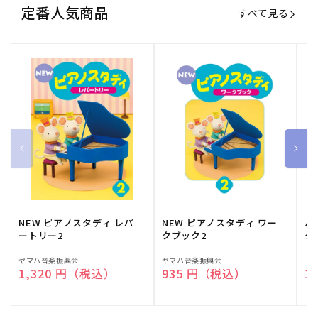
定番人気商品
すべて見る
NEW ピアノスタディ レパ
NEW ピアノスタディ ワー
バ
ートリー2
クブック2
ク
販
ヤマハ音楽振興会
販
ヤマハ音楽振興会
販
（
通常価格
1,320 円（税込）
通常価格
935 円（税込）
通
1
売
売
売
元:
元:
元: