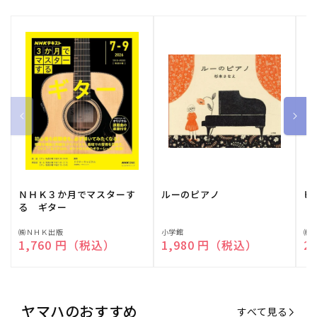
ＮＨＫ３か月でマスターす
ルーのピアノ
ピ
る ギター
販
㈱ＮＨＫ出版
販
小学館
販
㈱
通常価格
1,760 円（税込）
通常価格
1,980 円（税込）
通
2
売
売
売
元:
元:
元:
ヤマハのおすすめ
すべて見る