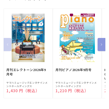
月刊エレクトーン2026年9
月刊ピアノ2026年9月号
HE
月号
03
Vo
販
ヤマハミュージックエンタテインメ
販
ヤマハミュージックエンタテインメ
販
ヤ
ントホールディングス
ントホールディングス
ン
売
売
売
通常価格
1,430 円（税込）
通常価格
1,210 円（税込）
通
2
元:
元:
元: