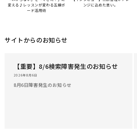
/
1
/
3