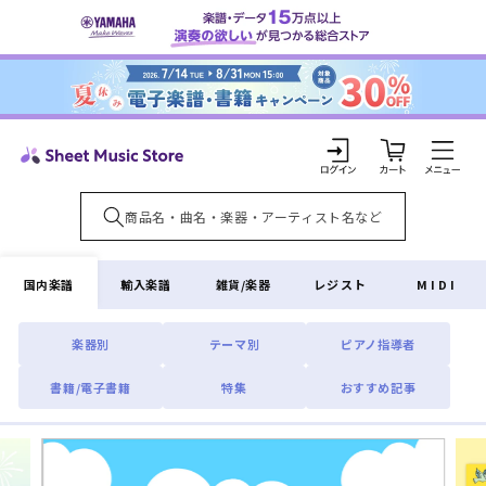
コンテ
ンツに
進む
カ
ー
ト
ロ
グ
イ
国内楽譜
輸入楽譜
雑貨/楽器
レジスト
MIDI
ン
楽器別
テーマ別
ピアノ指導者
書籍/電子書籍
特集
おすすめ記事