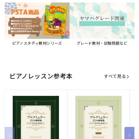
ブルクミュラー25の練習曲
ブルクミュラー25の練習曲
ピ
ロマン派の作品の指導法
ロマン派の作品の指導法
ス
【解説書】
～
販
ヤマハミュージックエンタテインメ
販
ヤマハミュージックエンタテインメ
販
ヤ
ントホールディングス
ントホールディングス
ン
売
売
売
通常価格
1,870 円（税込）
通常価格
1,540 円（税込）
通
2
元:
元:
元:
Sheet Music Store
書籍/電子書籍 特集
すべて見る