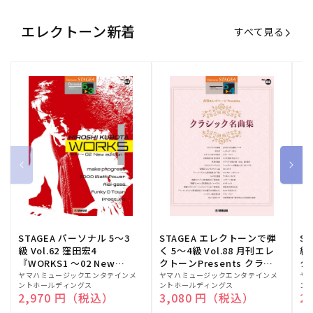
エレクトーン新着
すべて見る
STAGEA パーソナル 5～3
STAGEA エレクトーンで弾
S
級 Vol.62 窪田宏4
く 5～4級 Vol.88 月刊エレ
級
『WORKS1 ～02 New
クトーンPresents クラシ
ク
edition～』
ック名曲集
販
ヤマハミュージックエンタテインメ
販
ヤマハミュージックエンタテインメ
販
ヤ
ントホールディングス
ントホールディングス
ン
売
売
売
通常価格
2,970 円（税込）
通常価格
3,080 円（税込）
通
2
元:
元:
元: