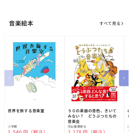
音楽絵本
すべて見る
世界を旅する音楽室
５０の楽器の音色、きいて
ね
みない？ どうぶつたちの
し
音楽会
販
小学館
販
河出書房新社
販
ひ
通常価格
1,540 円（税込）
通常価格
2,178 円（税込）
通
1