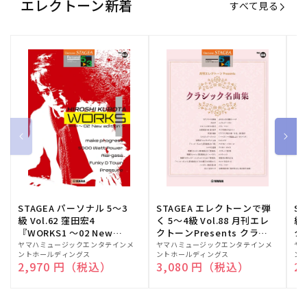
エレクトーン新着
すべて見る
STAGEA パーソナル 5～3
STAGEA エレクトーンで弾
S
級 Vol.62 窪田宏4
く 5～4級 Vol.88 月刊エレ
級
『WORKS1 ～02 New
クトーンPresents クラシ
ク
edition～』
ック名曲集
販
ヤマハミュージックエンタテインメ
販
ヤマハミュージックエンタテインメ
販
ヤ
ントホールディングス
ントホールディングス
ン
売
売
売
通常価格
2,970 円（税込）
通常価格
3,080 円（税込）
通
2
元:
元:
元: