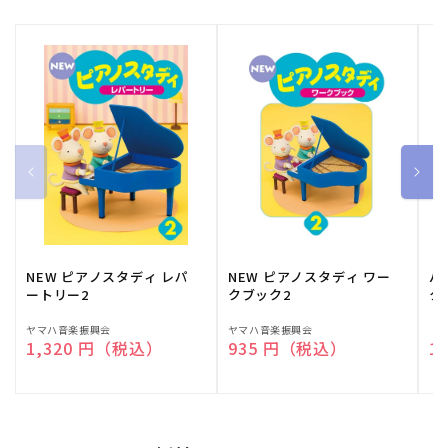
NEW ピアノスタディ レパ
NEW ピアノスタディ ワー
バ
ートリー2
クブック2
ク
販
ヤマハ音楽振興会
販
ヤマハ音楽振興会
販
（
通常価格
1,320 円（税込）
通常価格
935 円（税込）
通
1
売
売
売
元:
元:
元: