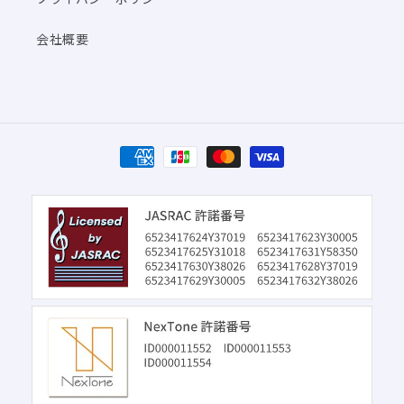
会社概要
決
済
方
法