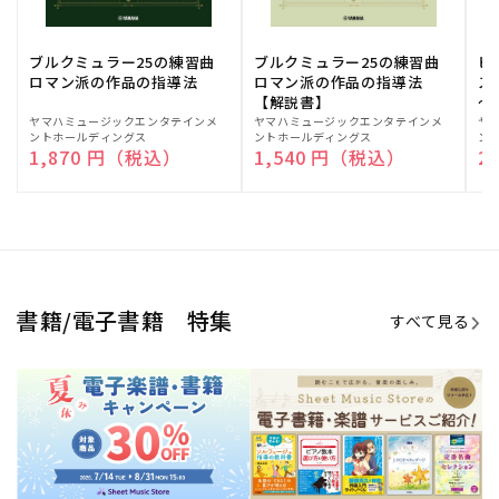
ブルクミュラー25の練習曲
ブルクミュラー25の練習曲
ピ
ロマン派の作品の指導法
ロマン派の作品の指導法
ス
【解説書】
～
販
ヤマハミュージックエンタテインメ
販
ヤマハミュージックエンタテインメ
販
ヤ
ントホールディングス
ントホールディングス
ン
売
売
売
通常価格
1,870 円（税込）
通常価格
1,540 円（税込）
通
2
元:
元:
元:
Sheet Music Store
書籍/電子書籍 特集
すべて見る