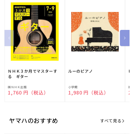
ＮＨＫ３か月でマスターす
ルーのピアノ
ピ
る ギター
販
㈱ＮＨＫ出版
販
小学館
販
㈱
通常価格
1,760 円（税込）
通常価格
1,980 円（税込）
通
2
売
売
売
元:
元:
元:
ヤマハのおすすめ
すべて見る