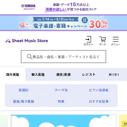
コンテ
ンツに
進む
カ
ー
ト
ロ
グ
イ
国内楽譜
輸入楽譜
雑貨/楽器
レジスト
MIDI
ン
楽器別
テーマ別
ピアノ指導者
書籍/電子書籍
特集
おすすめ記事