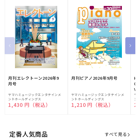
月刊エレクトーン2026年9
月刊ピアノ2026年9月号
HE
月号
03
Vo
販
ヤマハミュージックエンタテインメ
販
ヤマハミュージックエンタテインメ
販
ヤ
ントホールディングス
ントホールディングス
ン
売
売
売
通常価格
1,430 円（税込）
通常価格
1,210 円（税込）
通
2
元:
元:
元:
定番人気商品
すべて見る