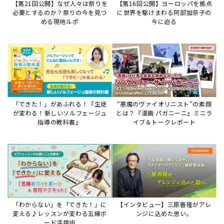
【第21回公開】なぜ人々は祭りを
【第16回公開】ヨーロッパを拠点
必要とするのか？祭りの今を見つ
に世界を駆けまわる阿部加奈子の
める現地ルポ
今に迫る
「できた！」があふれる！『生徒
“悪魔のヴァイオリニスト”の素顔
が変わる！新しいソルフェージュ
とは？『漫画 パガニーニ』ミニラ
指導の教科書』
イブ＆トークレポート
「わからない」を「できた！」に
【インタビュー】三原善隆がアレ
変える♪レッスンが変わる五線ボ
ンジに込めた思い。
ード活用術