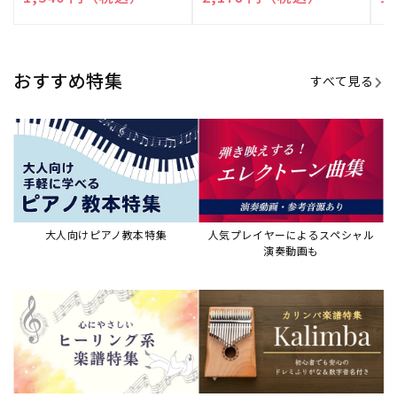
売
売
売
元:
元:
元:
おすすめ特集
すべて見る
大人向けピアノ教本特集
人気プレイヤーによるスペシャル
演奏動画も