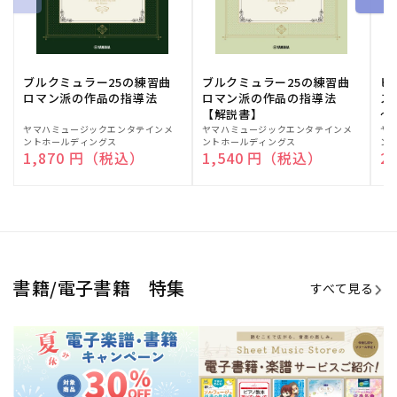
ブルクミュラー25の練習曲
ブルクミュラー25の練習曲
ピ
ロマン派の作品の指導法
ロマン派の作品の指導法
ス
【解説書】
～
販
ヤマハミュージックエンタテインメ
販
ヤマハミュージックエンタテインメ
販
ヤ
ントホールディングス
ントホールディングス
ン
売
売
売
通常価格
1,870 円（税込）
通常価格
1,540 円（税込）
通
2
元:
元:
元:
Sheet Music Store
書籍/電子書籍 特集
すべて見る