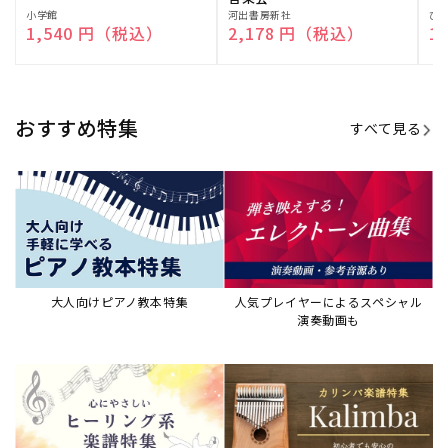
販
小学館
販
河出書房新社
販
ひ
通常価格
1,540 円（税込）
通常価格
2,178 円（税込）
通
1
売
売
売
元:
元:
元:
おすすめ特集
すべて見る
大人向けピアノ教本特集
人気プレイヤーによるスペシャル
演奏動画も