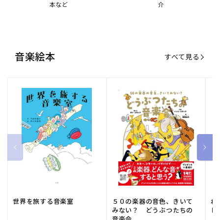
本など
介
音楽絵本
すべて見る
世界を旅する音楽室
５０の楽器の音色、きいて
ね
みない？ どうぶつたちの
し
音楽会