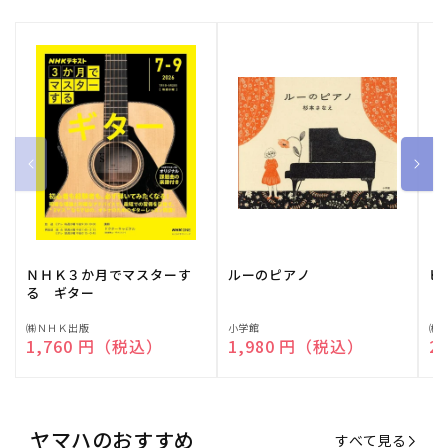
ＮＨＫ３か月でマスターす
ルーのピアノ
ピ
る ギター
販
㈱ＮＨＫ出版
販
小学館
販
㈱
通常価格
1,760 円（税込）
通常価格
1,980 円（税込）
通
2
売
売
売
元:
元:
元:
ヤマハのおすすめ
すべて見る