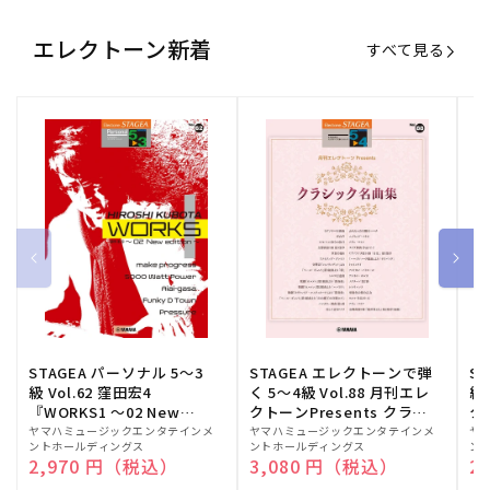
エレクトーン新着
すべて見る
STAGEA パーソナル 5～3
STAGEA エレクトーンで弾
S
級 Vol.62 窪田宏4
く 5～4級 Vol.88 月刊エレ
級
『WORKS1 ～02 New
クトーンPresents クラシ
ク
edition～』
ック名曲集
販
ヤマハミュージックエンタテインメ
販
ヤマハミュージックエンタテインメ
販
ヤ
ントホールディングス
ントホールディングス
ン
売
売
売
通常価格
2,970 円（税込）
通常価格
3,080 円（税込）
通
2
元:
元:
元: