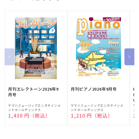
月刊エレクトーン2026年9
月刊ピアノ2026年9月号
HE
月号
03
Vo
販
ヤマハミュージックエンタテインメ
販
ヤマハミュージックエンタテインメ
販
ヤ
ントホールディングス
ントホールディングス
ン
売
売
売
通常価格
1,430 円（税込）
通常価格
1,210 円（税込）
通
2
元:
元:
元: