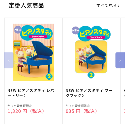
定番人気商品
すべて見る
NEW ピアノスタディ レパ
NEW ピアノスタディ ワー
バ
ートリー2
クブック2
ク
販
ヤマハ音楽振興会
販
ヤマハ音楽振興会
販
（
通常価格
1,320 円（税込）
通常価格
935 円（税込）
通
1
売
売
売
元:
元:
元: