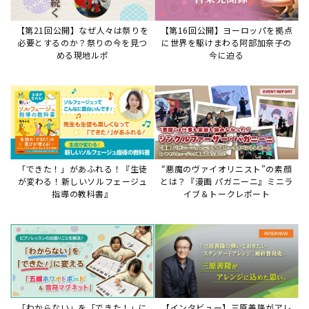
【第21回公開】なぜ人々は祭りを
【第16回公開】ヨーロッパを拠点
必要とするのか？祭りの今を見つ
に世界を駆けまわる阿部加奈子の
める現地ルポ
今に迫る
「できた！」があふれる！『生徒
“悪魔のヴァイオリニスト”の素顔
が変わる！新しいソルフェージュ
とは？『漫画 パガニーニ』ミニラ
指導の教科書』
イブ＆トークレポート
「わからない」を「できた！」に
【インタビュー】三原善隆がアレ