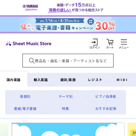
コンテ
ンツに
進む
カ
ー
ト
ロ
グ
イ
国内楽譜
輸入楽譜
雑貨/楽器
レジスト
MIDI
ン
楽器別
テーマ別
ピアノ指導者
書籍/電子書籍
特集
おすすめ記事