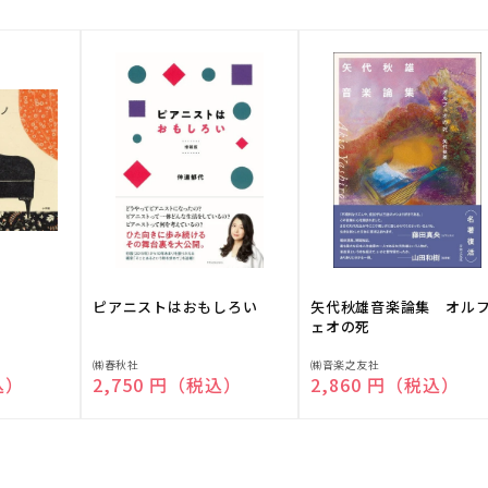
ピアニストはおもしろい
矢代秋雄音楽論集 オル
ェオの死
販
販
㈱春秋社
㈱音楽之友社
込）
通常価格
2,750 円（税込）
通常価格
2,860 円（税込）
売
売
元:
元: