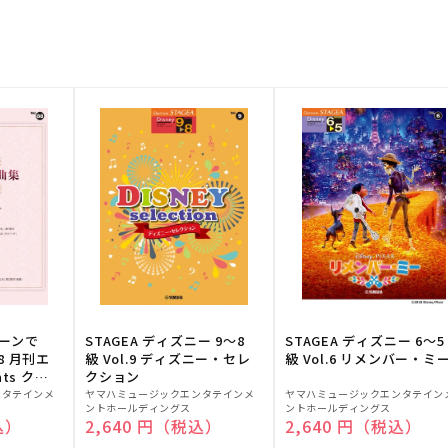
トーンで
STAGEA ディズニー 9～8
STAGEA ディズニー 6～5
88 月刊エ
級 Vol.9 ディズニー・セレ
級 Vol.6 リメンバー・ミ
ts クラ
クション
販
販
ンタテインメ
ヤマハミュージックエンタテインメ
ヤマハミュージックエンタテイン
ントホールディングス
ントホールディングス
売
売
込）
通常価格
2,640 円（税込）
通常価格
2,640 円（税込）
元:
元: