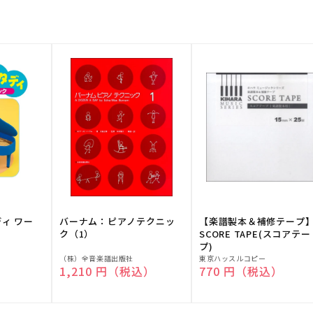
ディ ワー
バーナム：ピアノテクニッ
【楽譜製本＆補修テープ
ク（1）
SCORE TAPE(スコアテー
プ)
販
販
（株）全音楽譜出版社
東京ハッスルコピー
）
通常価格
1,210 円（税込）
通常価格
770 円（税込）
売
売
元:
元: