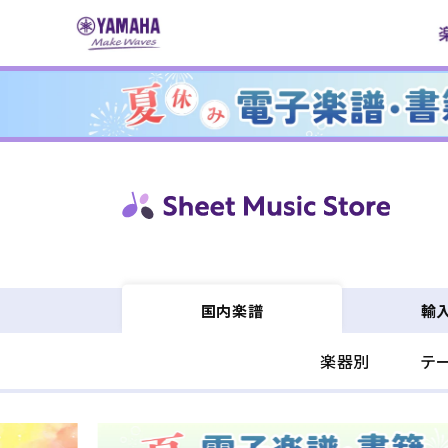
コンテ
ンツに
進む
輸
国内楽譜
楽器別
テ