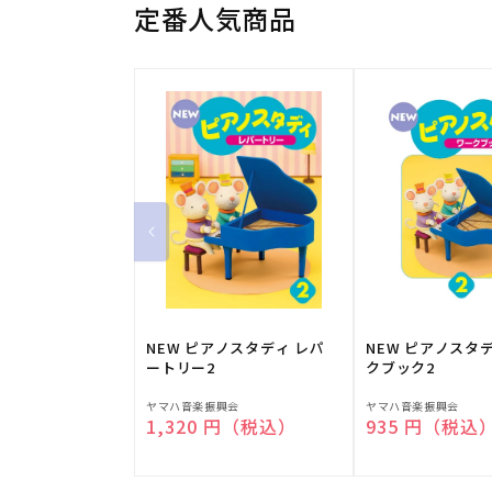
定番人気商品
NEW ピアノスタディ レパ
NEW ピアノスタ
ートリー2
クブック2
販
販
ヤマハ音楽振興会
ヤマハ音楽振興会
通常価格
1,320 円（税込）
通常価格
935 円（税込
売
売
元:
元: