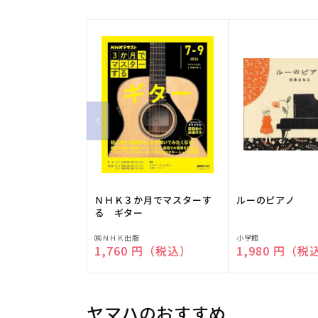
ＮＨＫ３か月でマスターす
ルーのピアノ
る ギター
販
販
㈱ＮＨＫ出版
小学館
通常価格
1,760 円（税込）
通常価格
1,980 円（税
売
売
元:
元:
ヤマハのおすすめ