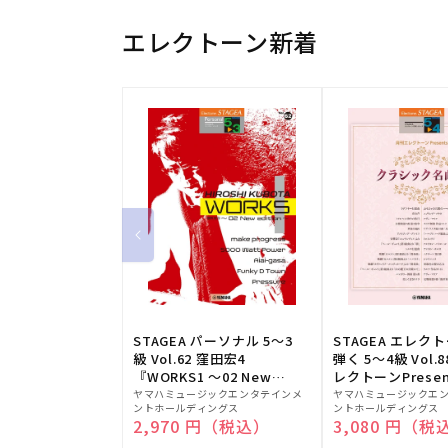
エレクトーン新着
STAGEA パーソナル 5～3
STAGEA エレク
級 Vol.62 窪田宏4
弾く 5～4級 Vol.
『WORKS1 ～02 New
レクトーンPresen
販
edition～』
販
シック名曲集
ヤマハミュージックエンタテインメ
ヤマハミュージックエ
ントホールディングス
ントホールディングス
売
売
通常価格
2,970 円（税込）
通常価格
3,080 円（税
元:
元: