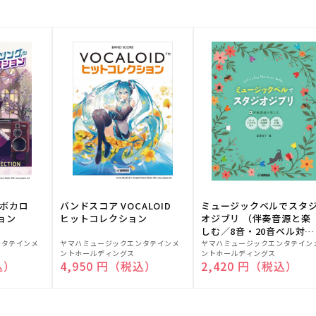
！ボカロ
バンドスコア VOCALOID
ミュージックベルでスタ
ョン
ヒットコレクション
オジブリ （伴奏音源と楽
しむ／8音・20音ベル対応
販
販
／ドレミふりがな付）
ンタテインメ
ヤマハミュージックエンタテインメ
ヤマハミュージックエンタテイン
ントホールディングス
ントホールディングス
売
売
込）
通常価格
4,950 円（税込）
通常価格
2,420 円（税込）
元:
元: