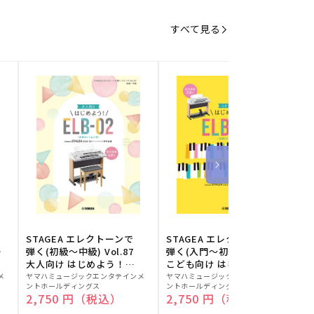
すべて見る
STAGEA エレクトーンで
STAGEA エレクトーンで
S
ー
弾く(初級～中級) Vol.87
弾く(入門～初級) Vol.86
級
大人向け はじめよう！
こども向け はじめよう！
販
ELB-02(楽器のトリセツ
販
ELB-02(楽器のトリセツ
メ
ヤマハミュージックエンタテインメ
ヤマハミュージックエンタテインメ
ヤ
ントホールディングス
ントホールディングス
ン
付)
付)
売
売
通常価格
2,750 円（税込）
通常価格
2,750 円（税込）
元:
元:
元