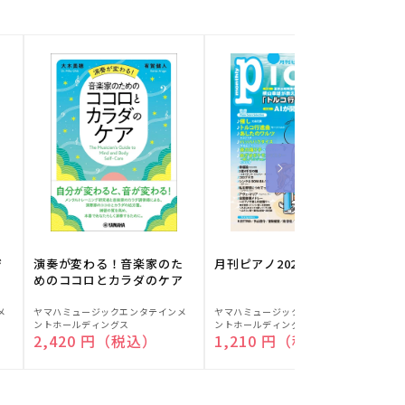
ジ
演奏が変わる！音楽家のた
月刊ピアノ2026年8月号
めのココロとカラダのケア
販
販
メ
ヤマハミュージックエンタテインメ
ヤマハミュージックエンタテインメ
ヤ
ントホールディングス
ントホールディングス
ン
売
売
通常価格
2,420 円（税込）
通常価格
1,210 円（税込）
元:
元:
元