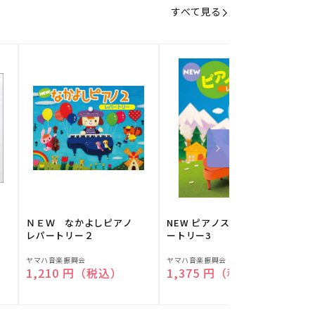
すべて見る
】
ＮＥＷ なかよしピアノ
NEW ピアノスタディ レパ
レパートリー２
ートリー3
販
販
ヤマハ音楽振興会
ヤマハ音楽振興会
O
通常価格
1,210 円（税込）
通常価格
1,375 円（税込）
売
売
元:
元:
元