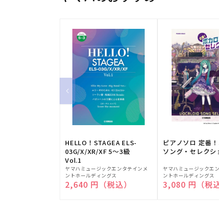
HELLO！STAGEA ELS-
ピアノソロ 定番
03G/X/XR/XF 5～3級
ソング・セレクシ
Vol.1
販
販
ヤマハミュージックエンタテインメ
ヤマハミュージックエ
ントホールディングス
ントホールディングス
売
売
通常価格
2,640 円（税込）
通常価格
3,080 円（税
元:
元: