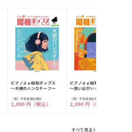
フ
ピアノｄｅ昭和ポップス
ピアノｄｅ昭和ポップス
～木綿のハンカチーフ～
～想い出がいっぱい～
販
販
（株）全音楽譜出版社
（株）全音楽譜出版社
（
通常価格
2,090 円（税込）
通常価格
2,090 円（税込）
売
売
元:
元:
元
すべて見る