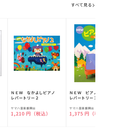
すべて見る
】
ＮＥＷ なかよしピアノ
ＮＥＷ ピアノスタディ
レパートリー２
レパートリー３
販
販
ヤマハ音楽振興会
ヤマハ音楽振興会
O
通常価格
1,210 円（税込）
通常価格
1,375 円（税込）
売
売
元:
元:
元