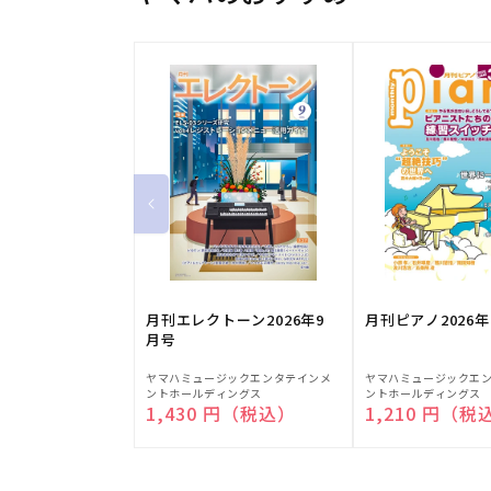
月刊エレクトーン2026年9
月刊ピアノ2026年
月号
販
販
ヤマハミュージックエンタテインメ
ヤマハミュージックエ
ントホールディングス
ントホールディングス
売
売
通常価格
1,430 円（税込）
通常価格
1,210 円（税
元:
元: