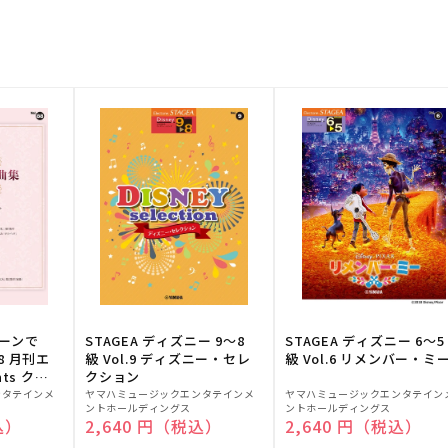
トーンで
STAGEA ディズニー 9～8
STAGEA ディズニー 6～5
88 月刊エ
級 Vol.9 ディズニー・セレ
級 Vol.6 リメンバー・ミ
ts クラ
クション
販
販
ンタテインメ
ヤマハミュージックエンタテインメ
ヤマハミュージックエンタテイン
ントホールディングス
ントホールディングス
売
売
込）
通常価格
2,640 円（税込）
通常価格
2,640 円（税込）
元:
元: