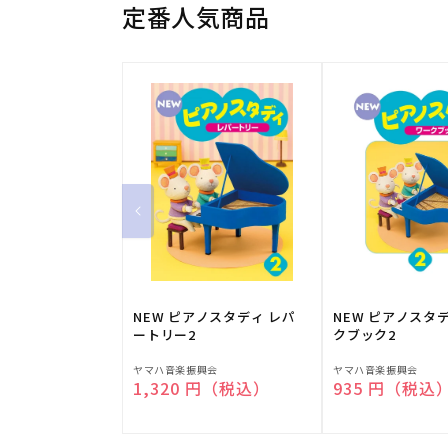
定番人気商品
NEW ピアノスタディ レパ
NEW ピアノスタ
ートリー2
クブック2
販
販
ヤマハ音楽振興会
ヤマハ音楽振興会
通常価格
1,320 円（税込）
通常価格
935 円（税込
売
売
元:
元: