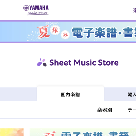
コンテ
ンツに
進む
輸
国内楽譜
楽器別
テ