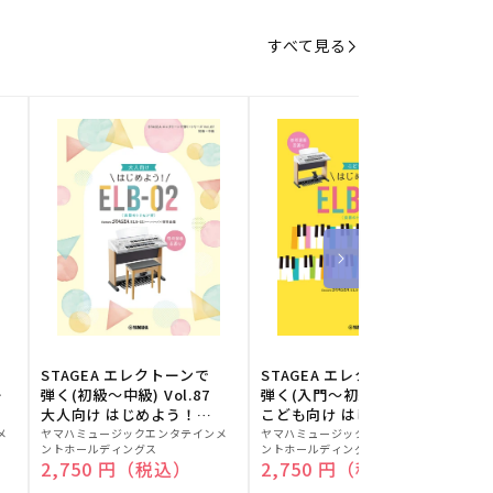
すべて見る
STAGEA エレクトーンで
STAGEA エレクトーンで
S
ー
弾く(初級～中級) Vol.87
弾く(入門～初級) Vol.86
級
大人向け はじめよう！
こども向け はじめよう！
販
ELB-02(楽器のトリセツ
販
ELB-02(楽器のトリセツ
メ
ヤマハミュージックエンタテインメ
ヤマハミュージックエンタテインメ
ヤ
ントホールディングス
ントホールディングス
ン
付)
付)
売
売
通常価格
2,750 円（税込）
通常価格
2,750 円（税込）
元:
元:
元