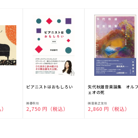
ピアニストはおもしろい
矢代秋雄音楽論集 オル
ェオの死
販
販
㈱春秋社
㈱音楽之友社
込）
通常価格
2,750 円（税込）
通常価格
2,860 円（税込）
売
売
元:
元: