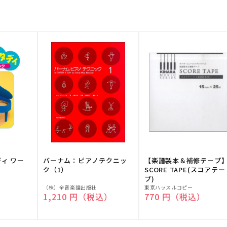
ディ ワー
バーナム：ピアノテクニッ
【楽譜製本＆補修テープ
ク（1）
SCORE TAPE(スコアテー
プ)
販
販
（株）全音楽譜出版社
東京ハッスルコピー
）
通常価格
1,210 円（税込）
通常価格
770 円（税込）
売
売
元:
元: