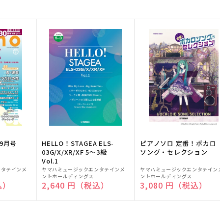
9月号
HELLO！STAGEA ELS-
ピアノソロ 定番！ボカロ
03G/X/XR/XF 5～3級
ソング・セレクション
Vol.1
販
販
ンタテインメ
ヤマハミュージックエンタテインメ
ヤマハミュージックエンタテイン
ントホールディングス
ントホールディングス
売
売
込）
通常価格
2,640 円（税込）
通常価格
3,080 円（税込）
元:
元: