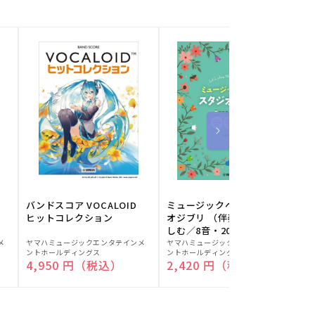
バンドスコア VOCALOID
ミュージックベルでスタジ
ヒットコレクション
オジブリ （伴奏音源と楽
しむ／8音・20音ベル対応
販
販
／ドレミふりがな付）
メ
ヤマハミュージックエンタテインメ
ヤマハミュージックエンタテインメ
ヤ
ントホールディングス
ントホールディングス
ン
売
売
通常価格
4,950 円（税込）
通常価格
2,420 円（税込）
元:
元:
元