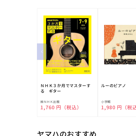
ＮＨＫ３か月でマスターす
ルーのピアノ
る ギター
販
販
㈱ＮＨＫ出版
小学館
通常価格
1,760 円（税込）
通常価格
1,980 円（税
売
売
元:
元:
ヤマハのおすすめ