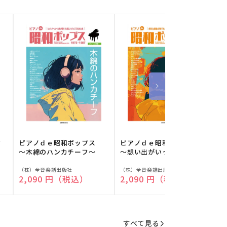
フ
ピアノｄｅ昭和ポップス
ピアノｄｅ昭和ポップス
～木綿のハンカチーフ～
～想い出がいっぱい～
販
販
（株）全音楽譜出版社
（株）全音楽譜出版社
（
通常価格
2,090 円（税込）
通常価格
2,090 円（税込）
売
売
元:
元:
元
すべて見る