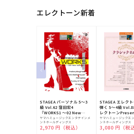
エレクトーン新着
STAGEA パーソナル 5～3
STAGEA エレク
級 Vol.62 窪田宏4
弾く 5～4級 Vol.
『WORKS1 ～02 New
レクトーンPresen
販
edition～』
販
シック名曲集
ヤマハミュージックエンタテインメ
ヤマハミュージックエ
ントホールディングス
ントホールディングス
売
売
通常価格
2,970 円（税込）
通常価格
3,080 円（税
元:
元: