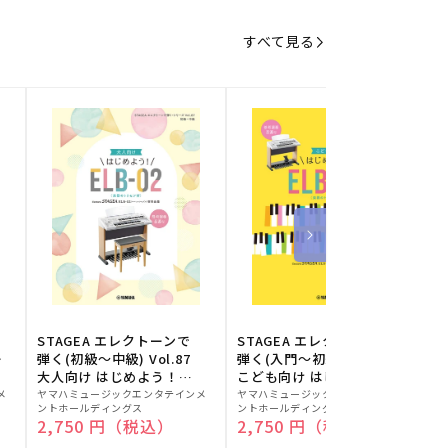
すべて見る
STAGEA エレクトーンで
STAGEA エレクトーンで
S
ー
弾く(初級～中級) Vol.87
弾く(入門～初級) Vol.86
級
大人向け はじめよう！
こども向け はじめよう！
販
ELB-02(楽器のトリセツ
販
ELB-02(楽器のトリセツ
メ
ヤマハミュージックエンタテインメ
ヤマハミュージックエンタテインメ
ヤ
ントホールディングス
ントホールディングス
ン
付)
付)
売
売
通常価格
2,750 円（税込）
通常価格
2,750 円（税込）
元:
元:
元