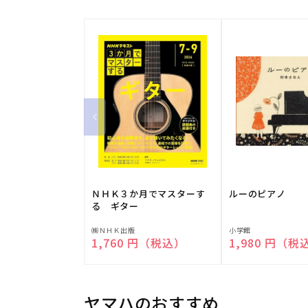
ＮＨＫ３か月でマスターす
ルーのピアノ
る ギター
販
販
㈱ＮＨＫ出版
小学館
通常価格
1,760 円（税込）
通常価格
1,980 円（税
売
売
元:
元:
ヤマハのおすすめ