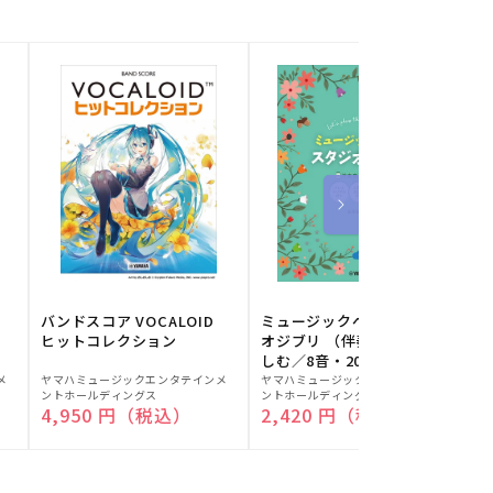
バンドスコア VOCALOID
ミュージックベルでスタジ
ヒットコレクション
オジブリ （伴奏音源と楽
しむ／8音・20音ベル対応
販
販
／ドレミふりがな付）
メ
ヤマハミュージックエンタテインメ
ヤマハミュージックエンタテインメ
ヤ
ントホールディングス
ントホールディングス
ン
売
売
通常価格
4,950 円（税込）
通常価格
2,420 円（税込）
元:
元:
元