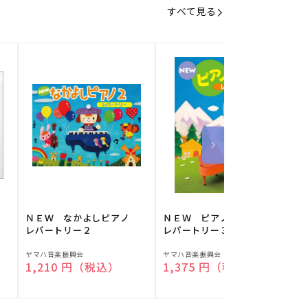
すべて見る
】
ＮＥＷ なかよしピアノ
ＮＥＷ ピアノスタディ
レパートリー２
レパートリー３
販
販
ヤマハ音楽振興会
ヤマハ音楽振興会
O
通常価格
1,210 円（税込）
通常価格
1,375 円（税込）
売
売
元:
元:
元