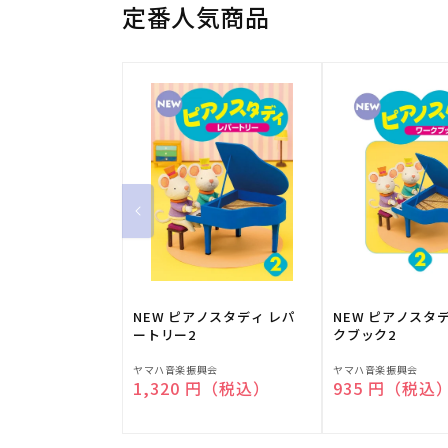
定番人気商品
NEW ピアノスタディ レパ
NEW ピアノスタ
ートリー2
クブック2
販
販
ヤマハ音楽振興会
ヤマハ音楽振興会
通常価格
1,320 円（税込）
通常価格
935 円（税込
売
売
元:
元: