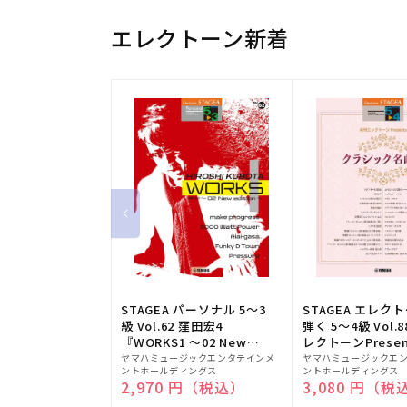
エレクトーン新着
STAGEA パーソナル 5～3
STAGEA エレク
級 Vol.62 窪田宏4
弾く 5～4級 Vol.
『WORKS1 ～02 New
レクトーンPresen
販
edition～』
販
シック名曲集
ヤマハミュージックエンタテインメ
ヤマハミュージックエ
ントホールディングス
ントホールディングス
売
売
通常価格
2,970 円（税込）
通常価格
3,080 円（税
元:
元: