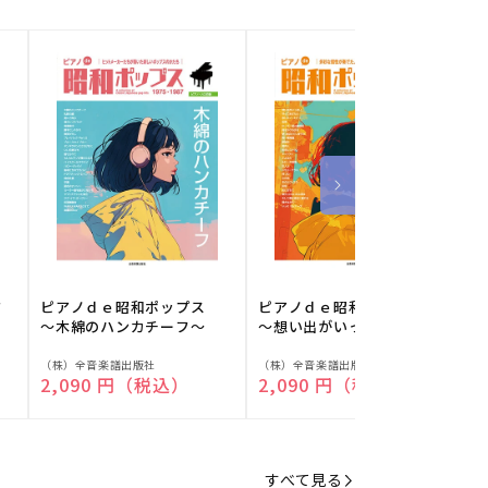
フ
ピアノｄｅ昭和ポップス
ピアノｄｅ昭和ポップス
～木綿のハンカチーフ～
～想い出がいっぱい～
販
販
（株）全音楽譜出版社
（株）全音楽譜出版社
（
通常価格
2,090 円（税込）
通常価格
2,090 円（税込）
売
売
元:
元:
元
すべて見る