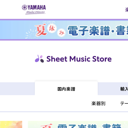
コンテ
ンツに
進む
輸
国内楽譜
楽器別
テ