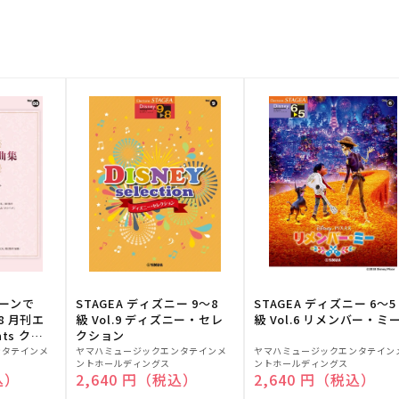
トーンで
STAGEA ディズニー 9～8
STAGEA ディズニー 6～5
88 月刊エ
級 Vol.9 ディズニー・セレ
級 Vol.6 リメンバー・ミ
ts クラ
クション
販
販
ンタテインメ
ヤマハミュージックエンタテインメ
ヤマハミュージックエンタテイン
ントホールディングス
ントホールディングス
売
売
込）
通常価格
2,640 円（税込）
通常価格
2,640 円（税込）
元:
元: