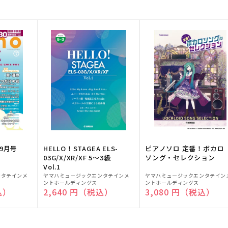
9月号
HELLO！STAGEA ELS-
ピアノソロ 定番！ボカロ
03G/X/XR/XF 5～3級
ソング・セレクション
Vol.1
販
販
ンタテインメ
ヤマハミュージックエンタテインメ
ヤマハミュージックエンタテイン
ントホールディングス
ントホールディングス
売
売
込）
通常価格
2,640 円（税込）
通常価格
3,080 円（税込）
元:
元: