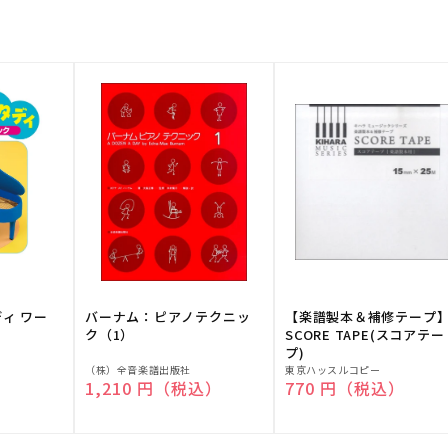
ディ ワー
バーナム：ピアノテクニッ
【楽譜製本＆補修テープ
ク（1）
SCORE TAPE(スコアテー
プ)
販
販
（株）全音楽譜出版社
東京ハッスルコピー
）
通常価格
1,210 円（税込）
通常価格
770 円（税込）
売
売
元:
元: