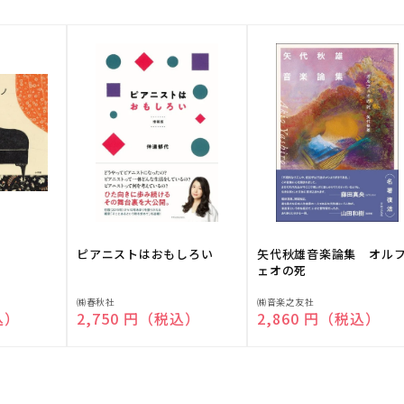
ピアニストはおもしろい
矢代秋雄音楽論集 オル
ェオの死
販
販
㈱春秋社
㈱音楽之友社
込）
通常価格
2,750 円（税込）
通常価格
2,860 円（税込）
売
売
元:
元: