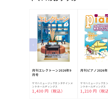
月刊エレクトーン2026年9
月刊ピアノ2026年
月号
販
販
ヤマハミュージックエンタテインメ
ヤマハミュージックエ
ントホールディングス
ントホールディングス
売
売
通常価格
1,430 円（税込）
通常価格
1,210 円（税
元:
元: