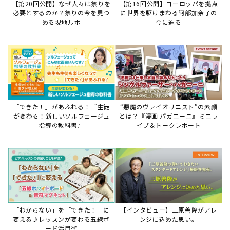
【第20回公開】なぜ人々は祭りを
【第16回公開】ヨーロッパを拠点
必要とするのか？祭りの今を見つ
に世界を駆けまわる阿部加奈子の
める現地ルポ
今に迫る
「できた！」があふれる！『生徒
“悪魔のヴァイオリニスト”の素顔
が変わる！新しいソルフェージュ
とは？『漫画 パガニーニ』ミニラ
指導の教科書』
イブ＆トークレポート
「わからない」を「できた！」に
【インタビュー】三原善隆がアレ
変える♪レッスンが変わる五線ボ
ンジに込めた思い。
ード活用術