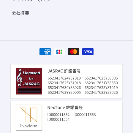
会社概要
決
済
方
法