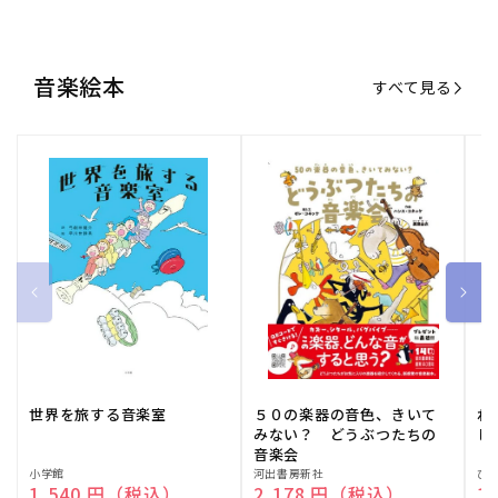
音楽絵本
すべて見る
世界を旅する音楽室
５０の楽器の音色、きいて
ね
みない？ どうぶつたちの
し
音楽会
販
小学館
販
河出書房新社
販
ひ
通常価格
1,540 円（税込）
通常価格
2,178 円（税込）
通
1