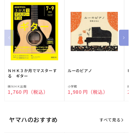
ＮＨＫ３か月でマスターす
ルーのピアノ
ピ
る ギター
販
㈱ＮＨＫ出版
販
小学館
販
㈱
通常価格
1,760 円（税込）
通常価格
1,980 円（税込）
通
2
売
売
売
元:
元:
元:
ヤマハのおすすめ
すべて見る