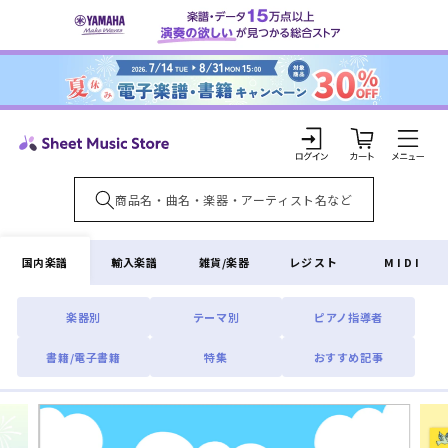
コンテ
ンツに
進む
カ
ー
ト
ロ
グ
イ
国内楽譜
輸入楽譜
雑貨/楽器
レジスト
MIDI
ン
楽器別
テーマ別
ピアノ指導者
書籍/電子書籍
特集
おすすめ記事