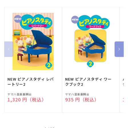
NEW ピアノスタディ レパ
NEW ピアノスタディ ワー
バ
ートリー2
クブック2
ク
販
ヤマハ音楽振興会
販
ヤマハ音楽振興会
販
（
通常価格
1,320 円（税込）
通常価格
935 円（税込）
通
1
売
売
売
元:
元:
元: