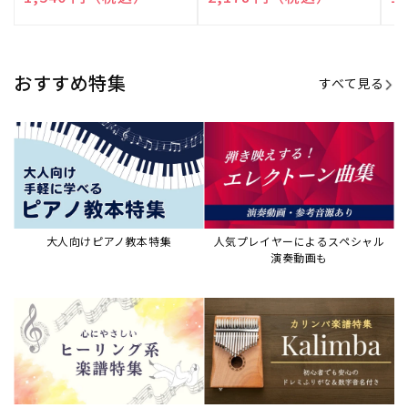
売
売
売
元:
元:
元:
おすすめ特集
すべて見る
大人向けピアノ教本特集
人気プレイヤーによるスペシャル
演奏動画も