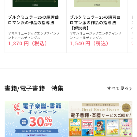
ブルクミュラー25の練習曲
ブルクミュラー25の練習曲
ピ
ロマン派の作品の指導法
ロマン派の作品の指導法
ス
【解説書】
～
販
ヤマハミュージックエンタテインメ
販
ヤマハミュージックエンタテインメ
販
ヤ
ントホールディングス
ントホールディングス
ン
売
売
売
通常価格
1,870 円（税込）
通常価格
1,540 円（税込）
通
2
元:
元:
元:
Sheet Music Store
書籍/電子書籍 特集
すべて見る