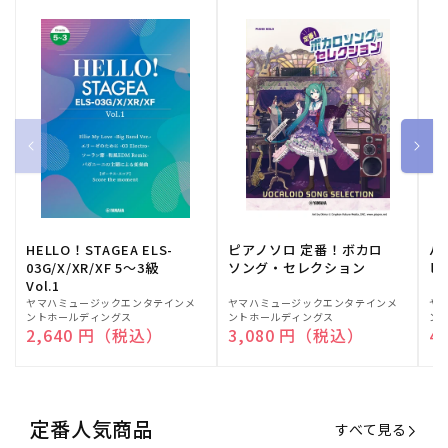
HELLO！STAGEA ELS-
ピアノソロ 定番！ボカロ
バ
03G/X/XR/XF 5～3級
ソング・セレクション
ヒ
Vol.1
販
ヤマハミュージックエンタテインメ
販
ヤマハミュージックエンタテインメ
販
ヤ
ントホールディングス
ントホールディングス
ン
売
売
売
通常価格
2,640 円（税込）
通常価格
3,080 円（税込）
通
4
元:
元:
元:
定番人気商品
すべて見る