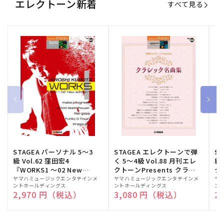
エレクトーン新着
すべて見る
STAGEA パーソナル 5～3
STAGEA エレクトーンで弾
S
級 Vol.62 窪田宏4
く 5～4級 Vol.88 月刊エレ
級
『WORKS1 ～02 New
クトーンPresents クラシ
ク
edition～』
ック名曲集
販
ヤマハミュージックエンタテインメ
販
ヤマハミュージックエンタテインメ
販
ヤ
ントホールディングス
ントホールディングス
ン
売
売
売
通常価格
2,970 円（税込）
通常価格
3,080 円（税込）
通
2
元:
元:
元: