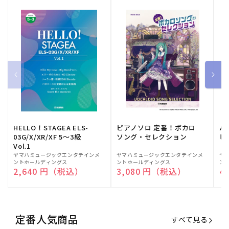
HELLO！STAGEA ELS-
ピアノソロ 定番！ボカロ
バ
03G/X/XR/XF 5～3級
ソング・セレクション
ヒ
Vol.1
販
ヤマハミュージックエンタテインメ
販
ヤマハミュージックエンタテインメ
販
ヤ
ントホールディングス
ントホールディングス
ン
売
売
売
通常価格
2,640 円（税込）
通常価格
3,080 円（税込）
通
4
元:
元:
元:
定番人気商品
すべて見る