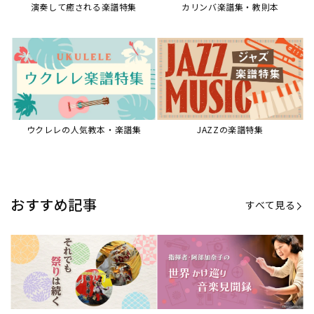
【第20回公開】なぜ人々は祭りを
【第16回公開】ヨーロッパを拠点
必要とするのか？祭りの今を見つ
に世界を駆けまわる阿部加奈子の
める現地ルポ
今に迫る
「できた！」があふれる！『生徒
“悪魔のヴァイオリニスト”の素顔
が変わる！新しいソルフェージュ
とは？『漫画 パガニーニ』ミニラ
指導の教科書』
イブ＆トークレポート