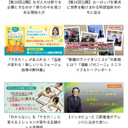
「わからない」を「できた！」に
【インタビュー】三原善隆がアレ
変える♪レッスンが変わる五線ボ
ンジに込めた思い。
ード活用術
サイトからのお知らせ
【お知らせ】ディスクラビア用楽曲デ
ータについて
2026年7月27日
本件は、ディスクラビアをヤマハミュージックデー
タショップと接続してご利用いただいているお客
様への重要なお知らせです。