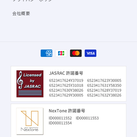
会社概要
決
済
方
法