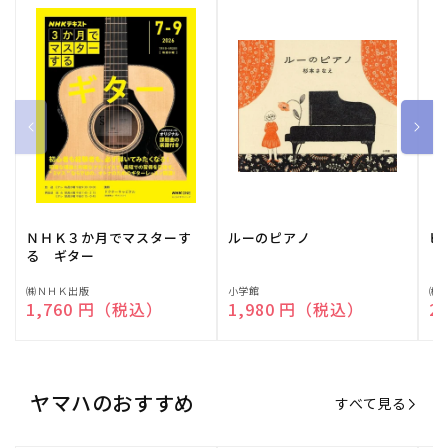
ＮＨＫ３か月でマスターす
ルーのピアノ
ピ
る ギター
販
㈱ＮＨＫ出版
販
小学館
販
㈱
通常価格
1,760 円（税込）
通常価格
1,980 円（税込）
通
2
売
売
売
元:
元:
元:
ヤマハのおすすめ
すべて見る