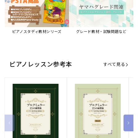
ブルクミュラー25の練習曲
ブルクミュラー25の練習曲
ピ
ロマン派の作品の指導法
ロマン派の作品の指導法
ス
【解説書】
～
販
ヤマハミュージックエンタテインメ
販
ヤマハミュージックエンタテインメ
販
ヤ
ントホールディングス
ントホールディングス
ン
売
売
売
通常価格
1,870 円（税込）
通常価格
1,540 円（税込）
通
2
元:
元:
元:
Sheet Music Store
書籍/電子書籍 特集
すべて見る