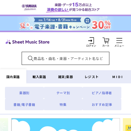
コンテ
ンツに
進む
カ
ー
ト
ロ
グ
イ
国内楽譜
輸入楽譜
雑貨/楽器
レジスト
MIDI
ン
楽器別
テーマ別
ピアノ指導者
書籍/電子書籍
特集
おすすめ記事