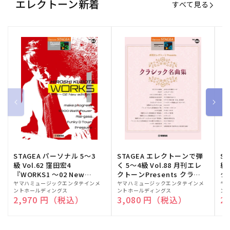
エレクトーン新着
すべて見る
STAGEA パーソナル 5～3
STAGEA エレクトーンで弾
S
級 Vol.62 窪田宏4
く 5～4級 Vol.88 月刊エレ
級
『WORKS1 ～02 New
クトーンPresents クラシ
ク
edition～』
ック名曲集
販
ヤマハミュージックエンタテインメ
販
ヤマハミュージックエンタテインメ
販
ヤ
ントホールディングス
ントホールディングス
ン
売
売
売
通常価格
2,970 円（税込）
通常価格
3,080 円（税込）
通
2
元:
元:
元: