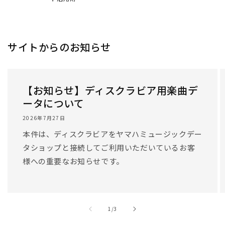
/
1
/
3