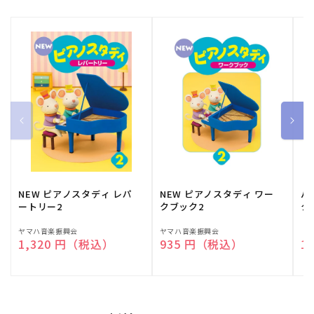
NEW ピアノスタディ レパ
NEW ピアノスタディ ワー
バ
ートリー2
クブック2
ク
販
ヤマハ音楽振興会
販
ヤマハ音楽振興会
販
（
通常価格
1,320 円（税込）
通常価格
935 円（税込）
通
1
売
売
売
元:
元:
元: