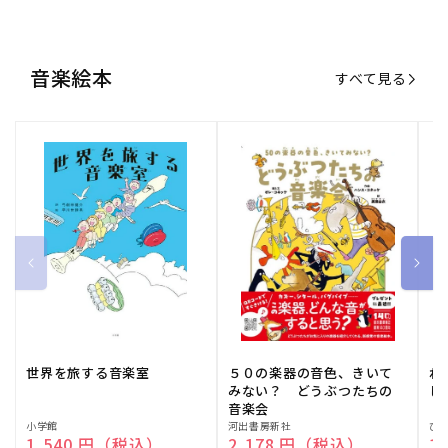
世界を旅する音楽室
５０の楽器の音色、きいて
ね
みない？ どうぶつたちの
し
音楽会
販
小学館
販
河出書房新社
販
ひ
通常価格
1,540 円（税込）
通常価格
2,178 円（税込）
通
1
売
売
売
元:
元:
元:
おすすめ特集
すべて見る
大人向けピアノ教本特集
人気プレイヤーによるスペシャル
演奏動画も