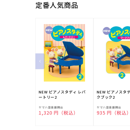
定番人気商品
NEW ピアノスタディ レパ
NEW ピアノスタ
ートリー2
クブック2
販
販
ヤマハ音楽振興会
ヤマハ音楽振興会
通常価格
1,320 円（税込）
通常価格
935 円（税込
売
売
元:
元: