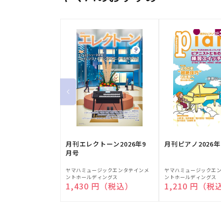
月刊エレクトーン2026年9
月刊ピアノ2026年
月号
販
販
ヤマハミュージックエンタテインメ
ヤマハミュージックエ
ントホールディングス
ントホールディングス
売
売
通常価格
1,430 円（税込）
通常価格
1,210 円（税
元:
元: