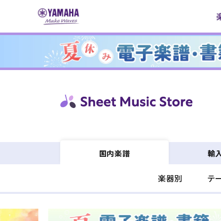
コンテ
ンツに
進む
輸
国内楽譜
楽器別
テ