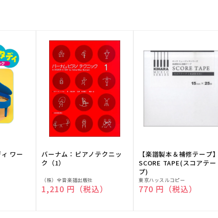
ディ ワー
バーナム：ピアノテクニッ
【楽譜製本＆補修テープ
ク（1）
SCORE TAPE(スコアテー
プ)
販
販
（株）全音楽譜出版社
東京ハッスルコピー
）
通常価格
1,210 円（税込）
通常価格
770 円（税込）
売
売
元:
元: