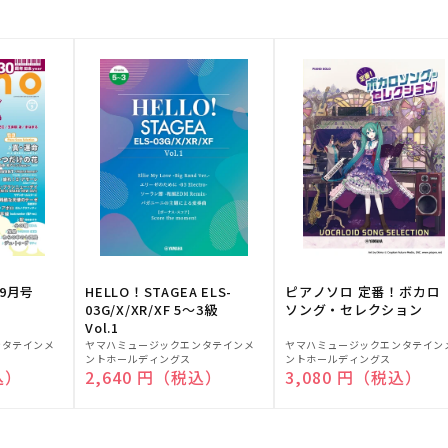
9月号
HELLO！STAGEA ELS-
ピアノソロ 定番！ボカロ
03G/X/XR/XF 5～3級
ソング・セレクション
Vol.1
販
販
ンタテインメ
ヤマハミュージックエンタテインメ
ヤマハミュージックエンタテイン
ントホールディングス
ントホールディングス
売
売
込）
通常価格
2,640 円（税込）
通常価格
3,080 円（税込）
元:
元: