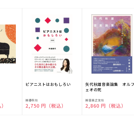
ピアニストはおもしろい
矢代秋雄音楽論集 オル
ェオの死
販
販
㈱春秋社
㈱音楽之友社
込）
通常価格
2,750 円（税込）
通常価格
2,860 円（税込）
売
売
元:
元: