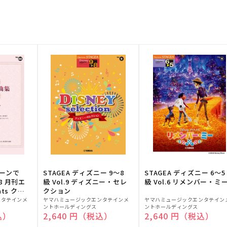
トーンで
STAGEA ディズニー 9～8
STAGEA ディズニー 6～5
88 月刊エ
級 Vol.9 ディズニー・セレ
級 Vol.6 リメンバー・ミ
ts クラ
クション
販
販
ンタテインメ
ヤマハミュージックエンタテインメ
ヤマハミュージックエンタテイン
ントホールディングス
ントホールディングス
売
売
込）
通常価格
2,640 円（税込）
通常価格
2,640 円（税込）
元:
元: