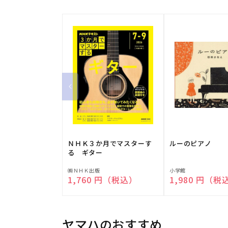
ＮＨＫ３か月でマスターす
ルーのピアノ
る ギター
販
販
㈱ＮＨＫ出版
小学館
通常価格
1,760 円（税込）
通常価格
1,980 円（税
売
売
元:
元:
ヤマハのおすすめ