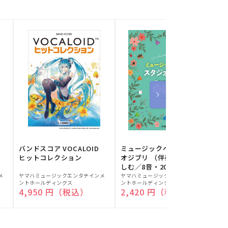
バンドスコア VOCALOID
ミュージックベルでスタジ
ヒットコレクション
オジブリ （伴奏音源と楽
しむ／8音・20音ベル対応
販
販
／ドレミふりがな付）
メ
ヤマハミュージックエンタテインメ
ヤマハミュージックエンタテインメ
ヤ
ントホールディングス
ントホールディングス
ン
売
売
通常価格
4,950 円（税込）
通常価格
2,420 円（税込）
元:
元:
元