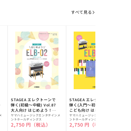
すべて見る
STAGEA エレクトーンで
STAGEA エレクトーンで
S
ー
弾く(初級～中級) Vol.87
弾く(入門～初級) Vol.86
級
大人向け はじめよう！
こども向け はじめよう！
販
ELB-02(楽器のトリセツ
販
ELB-02(楽器のトリセツ
メ
ヤマハミュージックエンタテインメ
ヤマハミュージックエンタテインメ
ヤ
ントホールディングス
ントホールディングス
ン
付)
付)
売
売
通常価格
2,750 円（税込）
通常価格
2,750 円（税込）
元:
元:
元