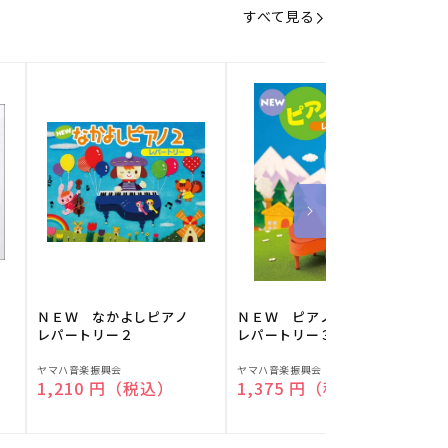
すべて見る
】
ＮＥＷ なかよしピアノ
ＮＥＷ ピアノスタディ
レパートリー２
レパートリー３
販
販
ヤマハ音楽振興会
ヤマハ音楽振興会
O
通常価格
1,210 円（税込）
通常価格
1,375 円（税込）
売
売
元:
元:
元