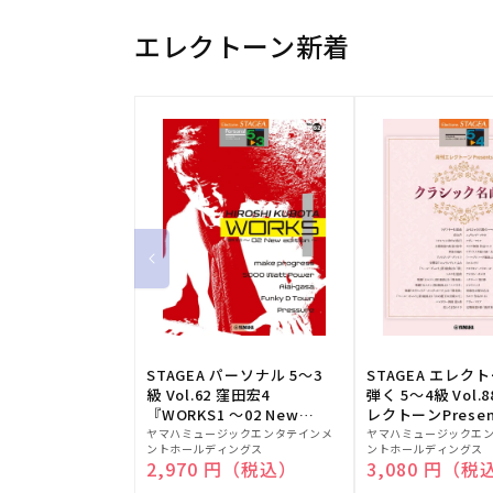
エレクトーン新着
STAGEA パーソナル 5～3
STAGEA エレク
級 Vol.62 窪田宏4
弾く 5～4級 Vol.
『WORKS1 ～02 New
レクトーンPresen
販
edition～』
販
シック名曲集
ヤマハミュージックエンタテインメ
ヤマハミュージックエ
ントホールディングス
ントホールディングス
売
売
通常価格
2,970 円（税込）
通常価格
3,080 円（税
元:
元: