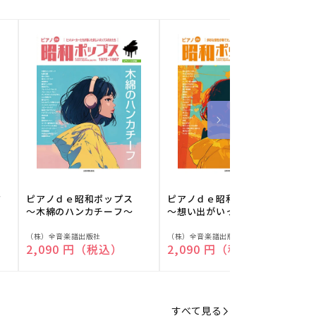
フ
ピアノｄｅ昭和ポップス
ピアノｄｅ昭和ポップス
～木綿のハンカチーフ～
～想い出がいっぱい～
販
販
（株）全音楽譜出版社
（株）全音楽譜出版社
（
通常価格
2,090 円（税込）
通常価格
2,090 円（税込）
売
売
元:
元:
元
すべて見る