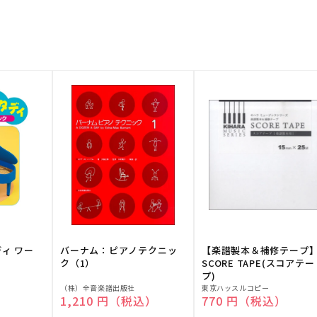
ディ ワー
バーナム：ピアノテクニッ
【楽譜製本＆補修テープ
ク（1）
SCORE TAPE(スコアテー
プ)
販
販
（株）全音楽譜出版社
東京ハッスルコピー
）
通常価格
1,210 円（税込）
通常価格
770 円（税込）
売
売