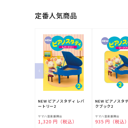
定番人気商品
NEW ピアノスタディ レパ
NEW ピアノスタ
ートリー2
クブック2
販
販
ヤマハ音楽振興会
ヤマハ音楽振興会
通常価格
1,320 円（税込）
通常価格
935 円（税込
売
売