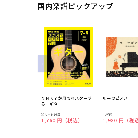
国内楽譜ピックアップ
ＮＨＫ３か月でマスターす
ルーのピアノ
る ギター
販
販
㈱ＮＨＫ出版
小学館
通常価格
1,760 円（税込）
通常価格
1,980 円（税
売
売
元:
元: