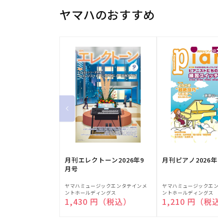
ヤマハのおすすめ
月刊エレクトーン2026年9
月刊ピアノ2026年
月号
販
販
ヤマハミュージックエンタテインメ
ヤマハミュージックエ
ントホールディングス
ントホールディングス
売
売
通常価格
1,430 円（税込）
通常価格
1,210 円（税
元:
元: