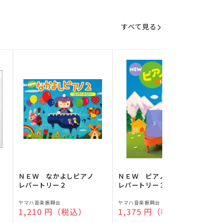
すべて見る
】
ＮＥＷ なかよしピアノ
ＮＥＷ ピアノスタディ
レパートリー２
レパートリー３
販
販
ヤマハ音楽振興会
ヤマハ音楽振興会
O
通常価格
1,210 円（税込）
通常価格
1,375 円（税込）
売
売