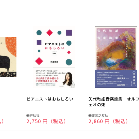
ピアニストはおもしろい
矢代秋雄音楽論集 オル
ェオの死
販
販
㈱春秋社
㈱音楽之友社
込）
通常価格
2,750 円（税込）
通常価格
2,860 円（税込）
売
売
元:
元: