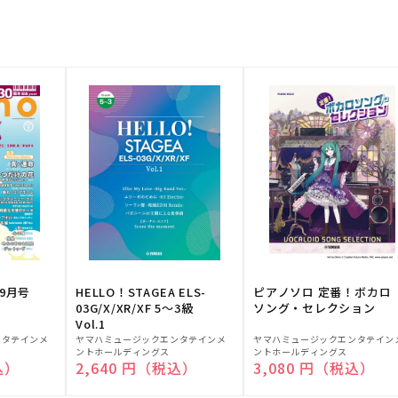
9月号
HELLO！STAGEA ELS-
ピアノソロ 定番！ボカロ
03G/X/XR/XF 5～3級
ソング・セレクション
Vol.1
販
販
ンタテインメ
ヤマハミュージックエンタテインメ
ヤマハミュージックエンタテイン
ントホールディングス
ントホールディングス
売
売
込）
通常価格
2,640 円（税込）
通常価格
3,080 円（税込）
元:
元: