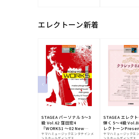
元:
元:
エレクトーン新着
STAGEA パーソナル 5～3
STAGEA エレク
級 Vol.62 窪田宏4
弾く 5～4級 Vol.
『WORKS1 ～02 New
レクトーンPresen
販
edition～』
販
シック名曲集
ヤマハミュージックエンタテインメ
ヤマハミュージックエ
ントホールディングス
ントホールディングス