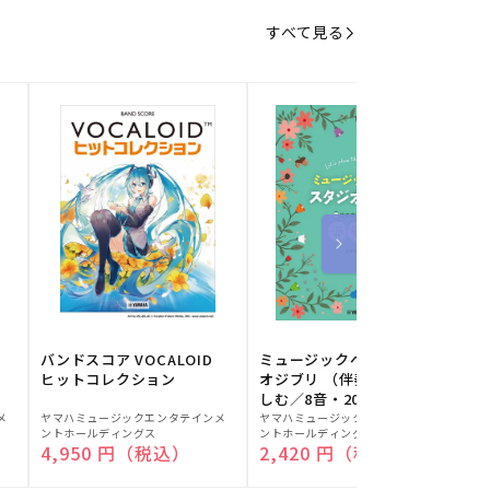
すべて見る
バンドスコア VOCALOID
ミュージックベルでスタジ
ヒットコレクション
オジブリ （伴奏音源と楽
しむ／8音・20音ベル対応
販
販
／ドレミふりがな付）
メ
ヤマハミュージックエンタテインメ
ヤマハミュージックエンタテインメ
ヤ
ントホールディングス
ントホールディングス
ン
売
売
通常価格
4,950 円（税込）
通常価格
2,420 円（税込）
元:
元:
元