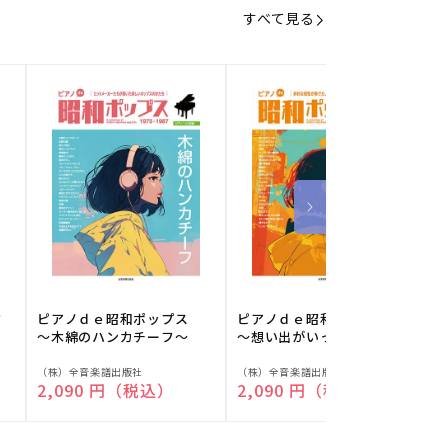
すべて見る
フ
ピアノｄｅ昭和ポップス
ピアノｄｅ昭和ポップス
～木綿のハンカチーフ～
～想い出がいっぱい～
販
販
（株）全音楽譜出版社
（株）全音楽譜出版社
（
通常価格
2,090 円（税込）
通常価格
2,090 円（税込）
売
売
元:
元:
元