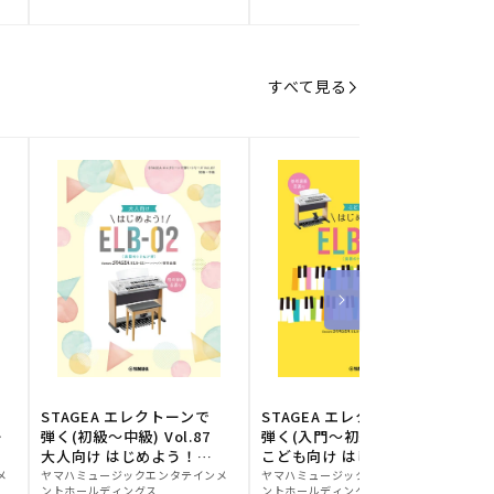
元:
元:
元
すべて見る
STAGEA エレクトーンで
STAGEA エレクトーンで
S
ー
弾く(初級～中級) Vol.87
弾く(入門～初級) Vol.86
級
大人向け はじめよう！
こども向け はじめよう！
販
ELB-02(楽器のトリセツ
販
ELB-02(楽器のトリセツ
メ
ヤマハミュージックエンタテインメ
ヤマハミュージックエンタテインメ
ヤ
ントホールディングス
ントホールディングス
ン