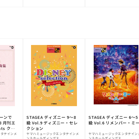
元:
元:
トーンで
STAGEA ディズニー 9～8
STAGEA ディズニー 6～5
88 月刊エ
級 Vol.9 ディズニー・セレ
級 Vol.6 リメンバー・ミ
ts クラ
クション
販
販
ンタテインメ
ヤマハミュージックエンタテインメ
ヤマハミュージックエンタテイン
ントホールディングス
ントホールディングス