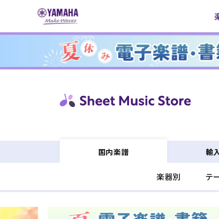
コンテ
ンツに
進む
輸
国内楽譜
楽器別
テ