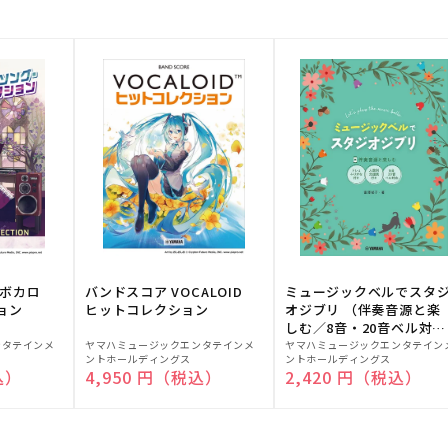
！ボカロ
バンドスコア VOCALOID
ミュージックベルでスタ
ョン
ヒットコレクション
オジブリ （伴奏音源と楽
しむ／8音・20音ベル対応
販
販
／ドレミふりがな付）
ンタテインメ
ヤマハミュージックエンタテインメ
ヤマハミュージックエンタテイン
ントホールディングス
ントホールディングス
売
売
込）
通常価格
4,950 円（税込）
通常価格
2,420 円（税込）
元:
元: