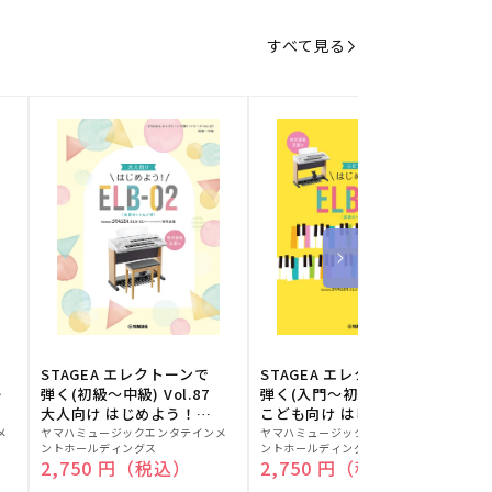
すべて見る
STAGEA エレクトーンで
STAGEA エレクトーンで
S
ー
弾く(初級～中級) Vol.87
弾く(入門～初級) Vol.86
級
大人向け はじめよう！
こども向け はじめよう！
販
ELB-02(楽器のトリセツ
販
ELB-02(楽器のトリセツ
メ
ヤマハミュージックエンタテインメ
ヤマハミュージックエンタテインメ
ヤ
ントホールディングス
ントホールディングス
ン
付)
付)
売
売
通常価格
2,750 円（税込）
通常価格
2,750 円（税込）
元:
元:
元