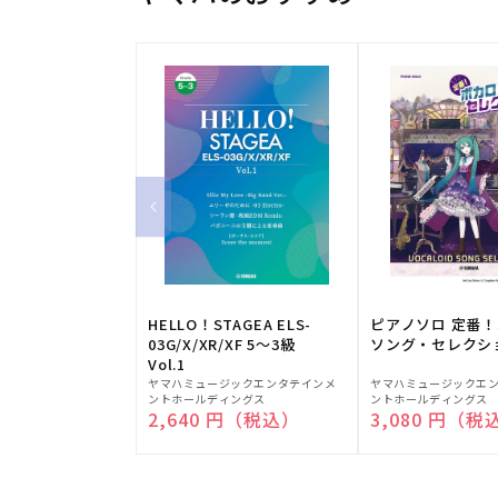
HELLO！STAGEA ELS-
ピアノソロ 定番
03G/X/XR/XF 5～3級
ソング・セレクシ
Vol.1
販
販
ヤマハミュージックエンタテインメ
ヤマハミュージックエ
ントホールディングス
ントホールディングス
売
売
通常価格
2,640 円（税込）
通常価格
3,080 円（税
元:
元: