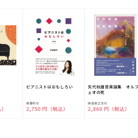
ピアニストはおもしろい
矢代秋雄音楽論集 オル
ェオの死
販
販
㈱春秋社
㈱音楽之友社
込）
通常価格
2,750 円（税込）
通常価格
2,860 円（税込）
売
売
元:
元: