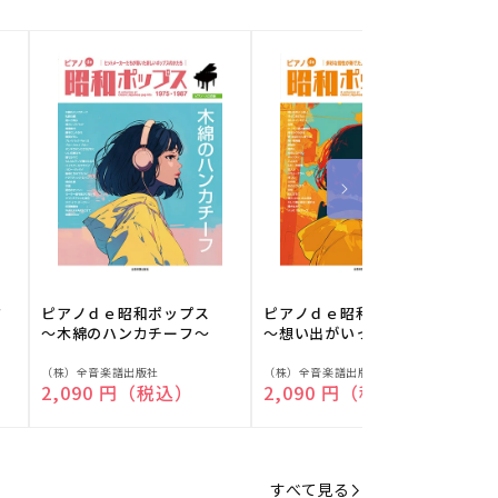
フ
ピアノｄｅ昭和ポップス
ピアノｄｅ昭和ポップス
～木綿のハンカチーフ～
～想い出がいっぱい～
販
販
（株）全音楽譜出版社
（株）全音楽譜出版社
（
通常価格
2,090 円（税込）
通常価格
2,090 円（税込）
売
売
元:
元:
元
すべて見る