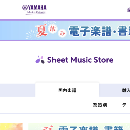
コンテ
ンツに
進む
輸
国内楽譜
楽器別
テ