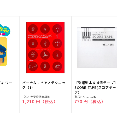
ディ ワー
バーナム：ピアノテクニッ
【楽譜製本＆補修テープ
ク（1）
SCORE TAPE(スコアテー
プ)
販
販
（株）全音楽譜出版社
東京ハッスルコピー
）
通常価格
1,210 円（税込）
通常価格
770 円（税込）
売
売
元:
元: