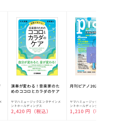
ジ
演奏が変わる！音楽家のた
月刊ピアノ2026年8月号
めのココロとカラダのケア
販
販
メ
ヤマハミュージックエンタテインメ
ヤマハミュージックエンタテインメ
ヤ
ントホールディングス
ントホールディングス
ン
売
売
通常価格
2,420 円（税込）
通常価格
1,210 円（税込）
元:
元:
元