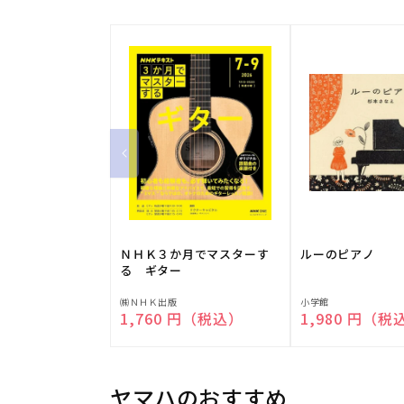
ＮＨＫ３か月でマスターす
ルーのピアノ
る ギター
販
販
㈱ＮＨＫ出版
小学館
通常価格
1,760 円（税込）
通常価格
1,980 円（税
売
売
元:
元:
ヤマハのおすすめ