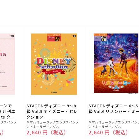
トーンで
STAGEA ディズニー 9～8
STAGEA ディズニー 6～5
88 月刊エ
級 Vol.9 ディズニー・セレ
級 Vol.6 リメンバー・ミ
ts クラ
クション
販
販
ンタテインメ
ヤマハミュージックエンタテインメ
ヤマハミュージックエンタテイン
ントホールディングス
ントホールディングス
売
売
込）
通常価格
2,640 円（税込）
通常価格
2,640 円（税込）
元:
元: