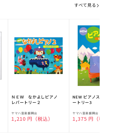
すべて見る
】
ＮＥＷ なかよしピアノ
NEW ピアノスタディ レパ
レパートリー２
ートリー3
販
販
ヤマハ音楽振興会
ヤマハ音楽振興会
O
通常価格
1,210 円（税込）
通常価格
1,375 円（税込）
売
売
元:
元:
元