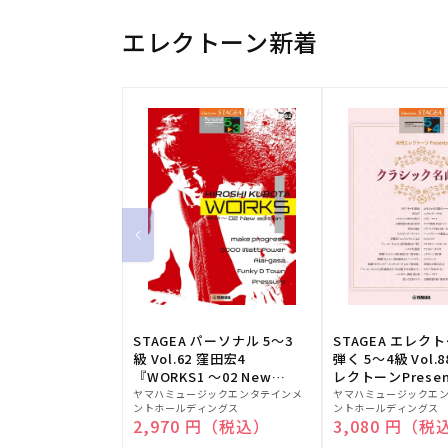
エレクトーン新着
STAGEA パーソナル 5～3
STAGEA エレク
級 Vol.62 窪田宏4
弾く 5～4級 Vol.
『WORKS1 ～02 New
レクトーンPresen
販
edition～』
販
シック名曲集
ヤマハミュージックエンタテインメ
ヤマハミュージックエ
ントホールディングス
ントホールディングス
売
売
通常価格
2,970 円（税込）
通常価格
3,080 円（税
元:
元: