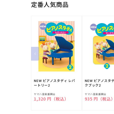
定番人気商品
NEW ピアノスタディ レパ
NEW ピアノスタ
ートリー2
クブック2
販
販
ヤマハ音楽振興会
ヤマハ音楽振興会
通常価格
1,320 円（税込）
通常価格
935 円（税込
売
売
元:
元: