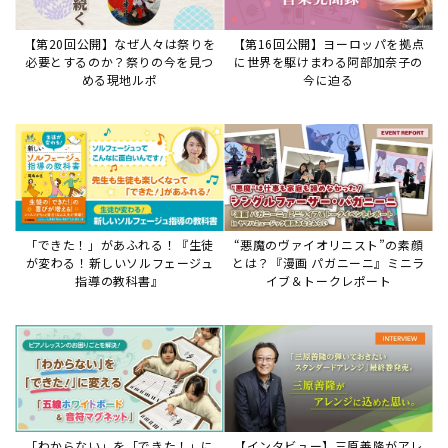
【第20回公開】なぜ人々は祭りを
【第16回公開】ヨーロッパを拠点
必要とするのか？祭りの今を見つ
に世界を駆けまわる阿部加奈子の
める現地ルポ
今に迫る
「できた！」があふれる！『生徒
“悪魔のヴァイオリニスト”の素顔
が変わる！新しいソルフェージュ
とは？『漫画 パガニーニ』ミニラ
指導の教科書』
イブ＆トークレポート
「わからない」を「できた！」に
【インタビュー】三原善隆がアレ