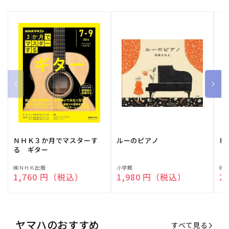
ＮＨＫ３か月でマスターす
ルーのピアノ
ピ
る ギター
販
㈱ＮＨＫ出版
販
小学館
販
㈱
通常価格
1,760 円（税込）
通常価格
1,980 円（税込）
通
2
売
売
売
元:
元:
元:
ヤマハのおすすめ
すべて見る