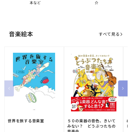
本など
介
音楽絵本
すべて見る
世界を旅する音楽室
５０の楽器の音色、きいて
ね
みない？ どうぶつたちの
し
音楽会