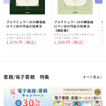
ブルクミュラー25の練習曲
ブルクミュラー25の練習曲
ピ
ロマン派の作品の指導法
ロマン派の作品の指導法
ス
【解説書】
～
販
ヤマハミュージックエンタテインメ
販
ヤマハミュージックエンタテインメ
販
ヤ
ントホールディングス
ントホールディングス
ン
売
売
売
通常価格
1,870 円（税込）
通常価格
1,540 円（税込）
通
2
元:
元:
元:
Sheet Music Store
書籍/電子書籍 特集
すべて見る