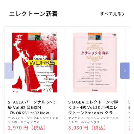
エレクトーン新着
すべて見る
STAGEA パーソナル 5～3
STAGEA エレクトーンで弾
S
級 Vol.62 窪田宏4
く 5～4級 Vol.88 月刊エレ
級
『WORKS1 ～02 New
クトーンPresents クラシ
ク
edition～』
ック名曲集
販
ヤマハミュージックエンタテインメ
販
ヤマハミュージックエンタテインメ
販
ヤ
ントホールディングス
ントホールディングス
ン
売
売
売
通常価格
2,970 円（税込）
通常価格
3,080 円（税込）
通
2
元:
元:
元: