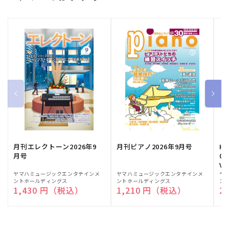
月刊エレクトーン2026年9
月刊ピアノ2026年9月号
HE
月号
03
Vo
販
ヤマハミュージックエンタテインメ
販
ヤマハミュージックエンタテインメ
販
ヤ
ントホールディングス
ントホールディングス
ン
売
売
売
通常価格
1,430 円（税込）
通常価格
1,210 円（税込）
通
2
元:
元:
元: