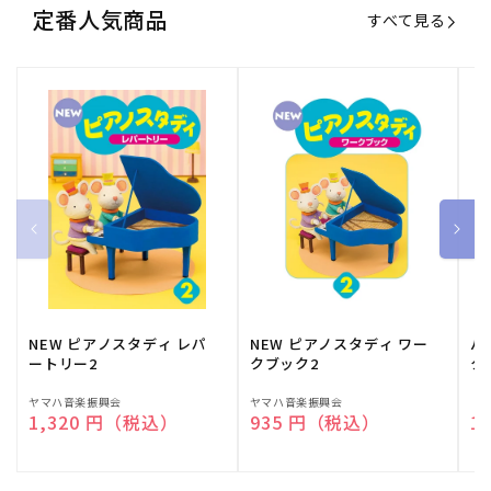
定番人気商品
すべて見る
NEW ピアノスタディ レパ
NEW ピアノスタディ ワー
バ
ートリー2
クブック2
ク
販
ヤマハ音楽振興会
販
ヤマハ音楽振興会
販
（
通常価格
1,320 円（税込）
通常価格
935 円（税込）
通
1
売
売
売
元:
元:
元: