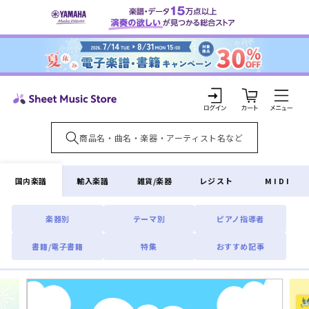
コンテ
ンツに
進む
カ
ー
ト
ロ
グ
イ
国内楽譜
輸入楽譜
雑貨/楽器
レジスト
MIDI
ン
楽器別
テーマ別
ピアノ指導者
書籍/電子書籍
特集
おすすめ記事