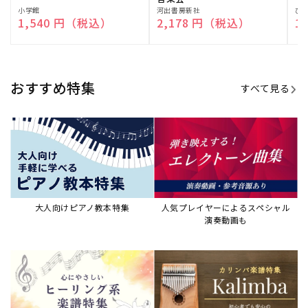
販
小学館
販
河出書房新社
販
ひ
通常価格
1,540 円（税込）
通常価格
2,178 円（税込）
通
1
売
売
売
元:
元:
元:
おすすめ特集
すべて見る
大人向けピアノ教本特集
人気プレイヤーによるスペシャル
演奏動画も