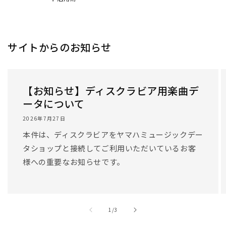
/
1
/
3