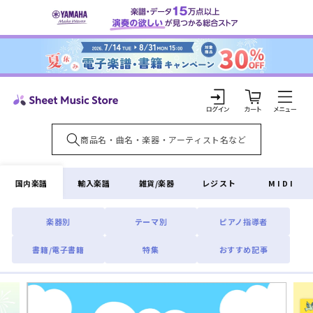
コンテ
ンツに
進む
カ
ー
ト
ロ
グ
イ
国内楽譜
輸入楽譜
雑貨/楽器
レジスト
MIDI
ン
楽器別
テーマ別
ピアノ指導者
書籍/電子書籍
特集
おすすめ記事