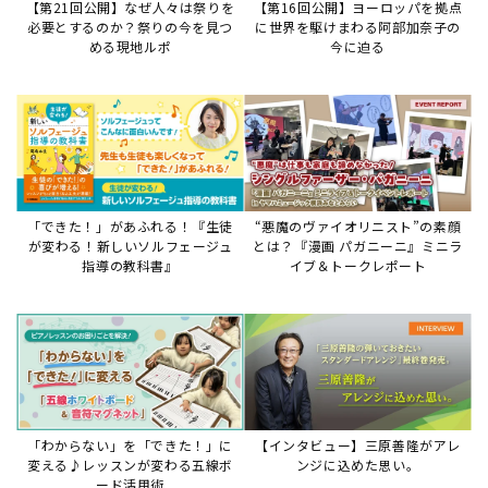
「わからない」を「できた！」に
【インタビュー】三原善隆がアレ
変える♪レッスンが変わる五線ボ
ンジに込めた思い。
ード活用術
サイトからのお知らせ
【お知らせ】ディスクラビア用楽曲デ
ータについて
2026年7月27日
本件は、ディスクラビアをヤマハミュージックデー
タショップと接続してご利用いただいているお客
様への重要なお知らせです。