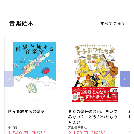
世界を旅する音楽室
５０の楽器の音色、きいて
ね
みない？ どうぶつたちの
し
音楽会
販
小学館
販
河出書房新社
販
ひ
通常価格
1,540 円（税込）
通常価格
2,178 円（税込）
通
1
売
売
売
元:
元:
元:
おすすめ特集
すべて見る
大人向けピアノ教本特集
人気プレイヤーによるスペシャル
演奏動画も