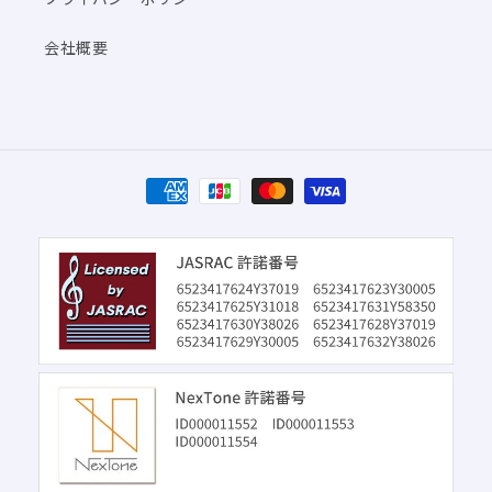
会社概要
決
済
方
法