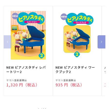
NEW ピアノスタディ レパ
NEW ピアノスタディ ワー
バ
ートリー2
クブック2
ク
販
ヤマハ音楽振興会
販
ヤマハ音楽振興会
販
（
通常価格
1,320 円（税込）
通常価格
935 円（税込）
通
1
売
売
売
元:
元:
元: