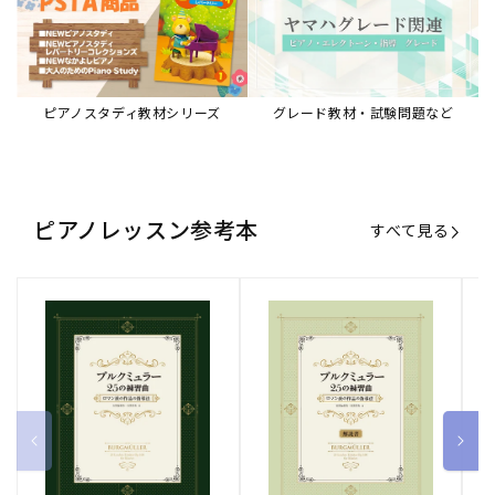
ブルクミュラー25の練習曲
ブルクミュラー25の練習曲
ピ
ロマン派の作品の指導法
ロマン派の作品の指導法
ス
【解説書】
～
販
ヤマハミュージックエンタテインメ
販
ヤマハミュージックエンタテインメ
販
ヤ
ントホールディングス
ントホールディングス
ン
売
売
売
通常価格
1,870 円（税込）
通常価格
1,540 円（税込）
通
2
元:
元:
元:
Sheet Music Store
書籍/電子書籍 特集
すべて見る