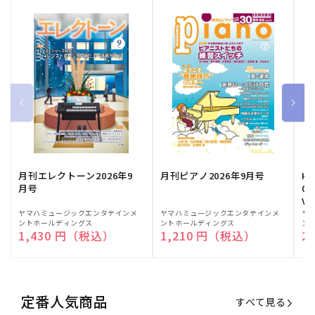
月刊エレクトーン2026年9
月刊ピアノ2026年9月号
HE
月号
03
Vo
販
ヤマハミュージックエンタテインメ
販
ヤマハミュージックエンタテインメ
販
ヤ
ントホールディングス
ントホールディングス
ン
売
売
売
通常価格
1,430 円（税込）
通常価格
1,210 円（税込）
通
2
元:
元:
元:
定番人気商品
すべて見る