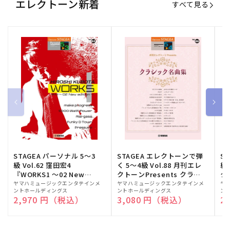
エレクトーン新着
すべて見る
STAGEA パーソナル 5～3
STAGEA エレクトーンで弾
S
級 Vol.62 窪田宏4
く 5～4級 Vol.88 月刊エレ
級
『WORKS1 ～02 New
クトーンPresents クラシ
ク
edition～』
ック名曲集
販
ヤマハミュージックエンタテインメ
販
ヤマハミュージックエンタテインメ
販
ヤ
ントホールディングス
ントホールディングス
ン
売
売
売
通常価格
2,970 円（税込）
通常価格
3,080 円（税込）
通
2
元:
元:
元: