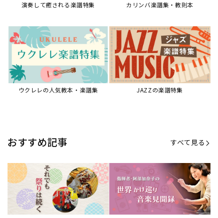
【第21回公開】なぜ人々は祭りを
【第16回公開】ヨーロッパを拠点
必要とするのか？祭りの今を見つ
に世界を駆けまわる阿部加奈子の
める現地ルポ
今に迫る
「できた！」があふれる！『生徒
“悪魔のヴァイオリニスト”の素顔
が変わる！新しいソルフェージュ
とは？『漫画 パガニーニ』ミニラ
指導の教科書』
イブ＆トークレポート