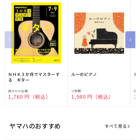
ＮＨＫ３か月でマスターす
ルーのピアノ
ピ
る ギター
販
㈱ＮＨＫ出版
販
小学館
販
㈱
通常価格
1,760 円（税込）
通常価格
1,980 円（税込）
通
2
売
売
売
元:
元:
元:
ヤマハのおすすめ
すべて見る