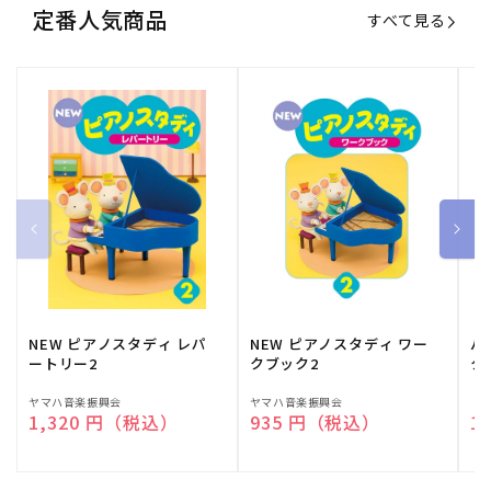
定番人気商品
すべて見る
NEW ピアノスタディ レパ
NEW ピアノスタディ ワー
バ
ートリー2
クブック2
ク
販
ヤマハ音楽振興会
販
ヤマハ音楽振興会
販
（
通常価格
1,320 円（税込）
通常価格
935 円（税込）
通
1
売
売
売
元:
元:
元: