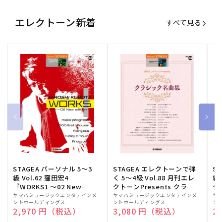
エレクトーン新着
すべて見る
STAGEA パーソナル 5～3
STAGEA エレクトーンで弾
S
級 Vol.62 窪田宏4
く 5～4級 Vol.88 月刊エレ
級
『WORKS1 ～02 New
クトーンPresents クラシ
ク
edition～』
ック名曲集
販
ヤマハミュージックエンタテインメ
販
ヤマハミュージックエンタテインメ
販
ヤ
ントホールディングス
ントホールディングス
ン
売
売
売
通常価格
2,970 円（税込）
通常価格
3,080 円（税込）
通
2
元:
元:
元: