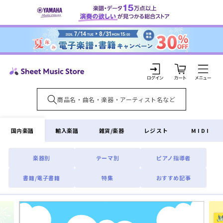
コンテ
ンツに
進む
カ
ー
ト
ロ
グ
イ
国内楽譜
輸入楽譜
雑貨/楽器
レジスト
MIDI
ン
楽器別
テーマ別
ピアノ指導者
書籍/電子書籍
特集
おすすめ記事