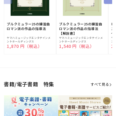
ブルクミュラー25の練習曲
ブルクミュラー25の練習曲
ピ
ロマン派の作品の指導法
ロマン派の作品の指導法
ス
【解説書】
～
販
ヤマハミュージックエンタテインメ
販
ヤマハミュージックエンタテインメ
販
ヤ
ントホールディングス
ントホールディングス
ン
売
売
売
通常価格
1,870 円（税込）
通常価格
1,540 円（税込）
通
2
元:
元:
元:
Sheet Music Store
書籍/電子書籍 特集
すべて見る