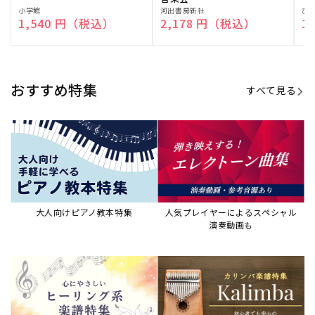
販
小学館
販
河出書房新社
販
ひ
通常価格
1,540 円（税込）
通常価格
2,178 円（税込）
通
1
売
売
売
元:
元:
元:
おすすめ特集
すべて見る
大人向けピアノ教本特集
人気プレイヤーによるスペシャル
演奏動画も