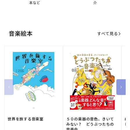
本など
介
音楽絵本
すべて見る
世界を旅する音楽室
５０の楽器の音色、きいて
ね
みない？ どうぶつたちの
し
音楽会