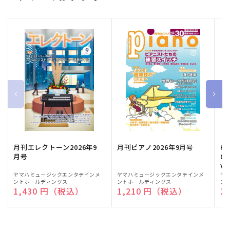
月刊エレクトーン2026年9
月刊ピアノ2026年9月号
HE
月号
03
Vo
販
ヤマハミュージックエンタテインメ
販
ヤマハミュージックエンタテインメ
販
ヤ
ントホールディングス
ントホールディングス
ン
売
売
売
通常価格
1,430 円（税込）
通常価格
1,210 円（税込）
通
2
元:
元:
元: