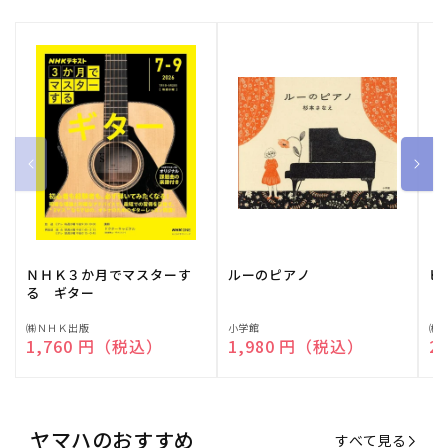
ＮＨＫ３か月でマスターす
ルーのピアノ
ピ
る ギター
販
㈱ＮＨＫ出版
販
小学館
販
㈱
通常価格
1,760 円（税込）
通常価格
1,980 円（税込）
通
2
売
売
売
元:
元:
元:
ヤマハのおすすめ
すべて見る