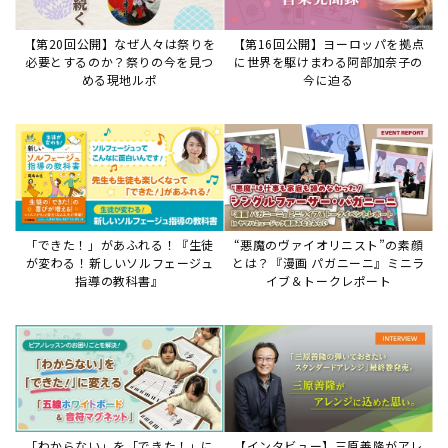
【第20回公開】なぜ人々は祭りを
【第16回公開】ヨーロッパを拠点
必要とするのか？祭りの今を見つ
に世界を駆けまわる阿部加奈子の
める現地ルポ
今に迫る
「できた！」があふれる！『生徒
“悪魔のヴァイオリニスト”の素顔
が変わる！新しいソルフェージュ
とは？『漫画 パガニーニ』ミニラ
指導の教科書』
イブ＆トークレポート
「わからない」を「できた！」に
【インタビュー】三原善隆がアレ