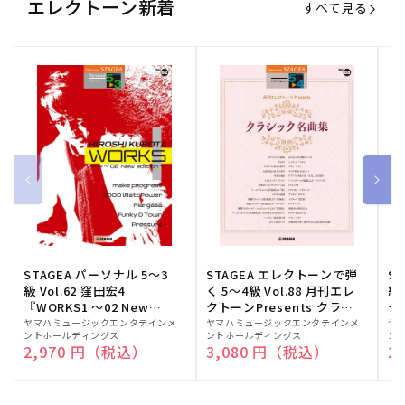
エレクトーン新着
すべて見る
STAGEA パーソナル 5～3
STAGEA エレクトーンで弾
S
級 Vol.62 窪田宏4
く 5～4級 Vol.88 月刊エレ
級
『WORKS1 ～02 New
クトーンPresents クラシ
ク
edition～』
ック名曲集
販
ヤマハミュージックエンタテインメ
販
ヤマハミュージックエンタテインメ
販
ヤ
ントホールディングス
ントホールディングス
ン
売
売
売
通常価格
2,970 円（税込）
通常価格
3,080 円（税込）
通
2
元:
元:
元: