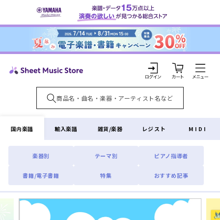
コンテ
ンツに
進む
カ
ー
ト
ロ
グ
イ
国内楽譜
輸入楽譜
雑貨/楽器
レジスト
MIDI
ン
楽器別
テーマ別
ピアノ指導者
書籍/電子書籍
特集
おすすめ記事