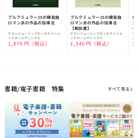
ブルクミュラー25の練習曲
ブルクミュラー25の練習曲
ピ
ロマン派の作品の指導法
ロマン派の作品の指導法
ス
【解説書】
～
販
ヤマハミュージックエンタテインメ
販
ヤマハミュージックエンタテインメ
販
ヤ
ントホールディングス
ントホールディングス
ン
売
売
売
通常価格
1,870 円（税込）
通常価格
1,540 円（税込）
通
2
元:
元:
元:
Sheet Music Store
書籍/電子書籍 特集
すべて見る