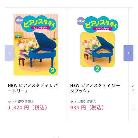
NEW ピアノスタディ レパ
NEW ピアノスタディ ワー
バ
ートリー2
クブック2
ク
販
ヤマハ音楽振興会
販
ヤマハ音楽振興会
販
（
通常価格
1,320 円（税込）
通常価格
935 円（税込）
通
1
売
売
売
元:
元:
元: