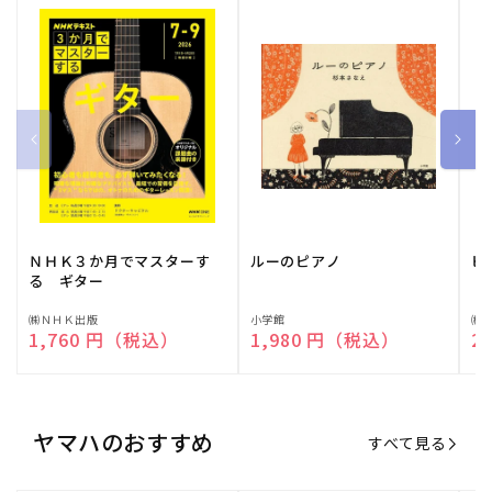
ＮＨＫ３か月でマスターす
ルーのピアノ
ピ
る ギター
販
㈱ＮＨＫ出版
販
小学館
販
㈱
通常価格
1,760 円（税込）
通常価格
1,980 円（税込）
通
2
売
売
売
元:
元:
元:
ヤマハのおすすめ
すべて見る