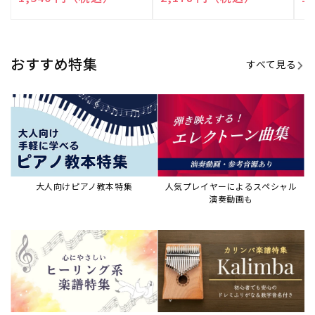
売
売
売
元:
元:
元:
おすすめ特集
すべて見る
大人向けピアノ教本特集
人気プレイヤーによるスペシャル
演奏動画も