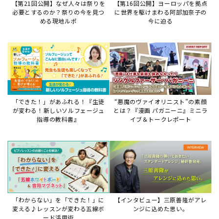
【第21回公開】なぜ人々は祭りを
【第16回公開】ヨーロッパを拠点
必要とするのか？祭りの今を見つ
に世界を駆けまわる阿部加奈子の
める現地ルポ
今に迫る
「できた！」があふれる！『生徒
“悪魔のヴァイオリニスト”の素顔
が変わる！新しいソルフェージュ
とは？『漫画 パガニーニ』ミニラ
指導の教科書』
イブ＆トークレポート
「わからない」を「できた！」に
【インタビュー】三原善隆がアレ
変える♪レッスンが変わる五線ボ
ンジに込めた思い。
ード活用術