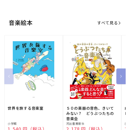
音楽絵本
すべて見る
世界を旅する音楽室
５０の楽器の音色、きいて
ね
みない？ どうぶつたちの
し
音楽会
販
小学館
販
河出書房新社
販
ひ
通常価格
1,540 円（税込）
通常価格
2,178 円（税込）
通
1