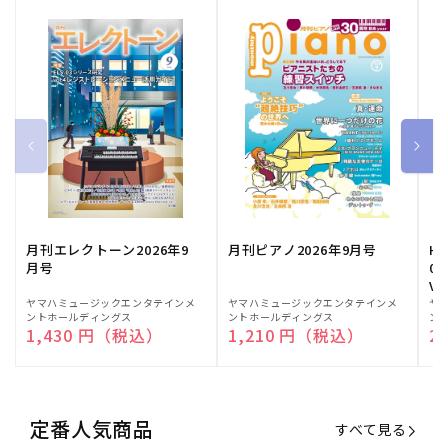
月刊エレクトーン2026年9
月刊ピアノ2026年9月号
HE
月号
03
Vo
販
ヤマハミュージックエンタテインメ
販
ヤマハミュージックエンタテインメ
販
ヤ
ントホールディングス
ントホールディングス
ン
売
売
売
通常価格
1,430 円（税込）
通常価格
1,210 円（税込）
通
2
元:
元:
元:
定番人気商品
すべて見る