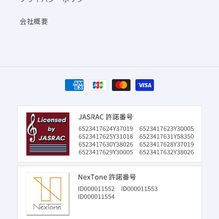
会社概要
決
済
方
法