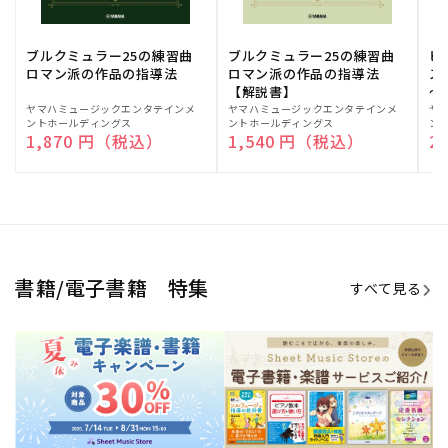
ブルクミュラー25の練習曲
ブルクミュラー25の練習曲
ピ
ロマン派の作品の指導法
ロマン派の作品の指導法
ス
【解説書】
～
販
ヤマハミュージックエンタテインメ
販
ヤマハミュージックエンタテインメ
販
ヤ
ントホールディングス
ントホールディングス
ン
売
売
売
通常価格
1,870 円（税込）
通常価格
1,540 円（税込）
通
2
元:
元:
元:
Sheet Music Store
書籍/電子書籍 特集
すべて見る