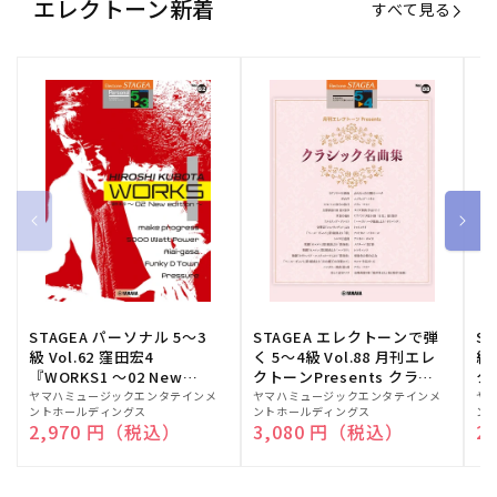
エレクトーン新着
すべて見る
STAGEA パーソナル 5～3
STAGEA エレクトーンで弾
S
級 Vol.62 窪田宏4
く 5～4級 Vol.88 月刊エレ
級
『WORKS1 ～02 New
クトーンPresents クラシ
ク
edition～』
ック名曲集
販
ヤマハミュージックエンタテインメ
販
ヤマハミュージックエンタテインメ
販
ヤ
ントホールディングス
ントホールディングス
ン
売
売
売
通常価格
2,970 円（税込）
通常価格
3,080 円（税込）
通
2
元:
元:
元: