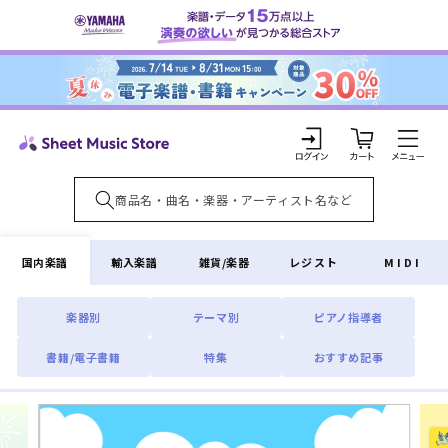
コンテ
ンツに
進む
カ
ー
ト
ロ
グ
イ
国内楽譜
輸入楽譜
雑貨/楽器
レジスト
MIDI
ン
楽器別
テーマ別
ピアノ指導者
書籍/電子書籍
特集
おすすめ記事