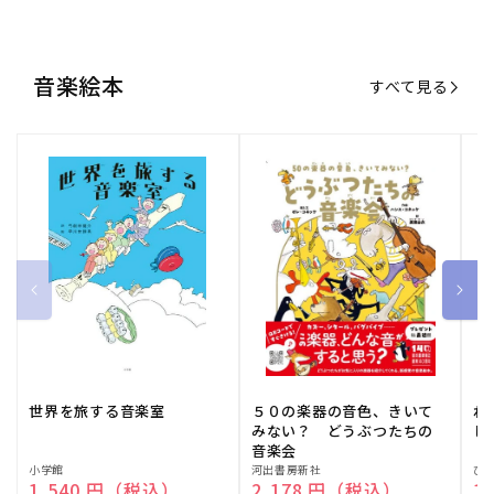
音楽絵本
すべて見る
世界を旅する音楽室
５０の楽器の音色、きいて
ね
みない？ どうぶつたちの
し
音楽会
販
小学館
販
河出書房新社
販
ひ
通常価格
1,540 円（税込）
通常価格
2,178 円（税込）
通
1