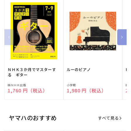
ＮＨＫ３か月でマスターす
ルーのピアノ
ピ
る ギター
販
㈱ＮＨＫ出版
販
小学館
販
㈱
通常価格
1,760 円（税込）
通常価格
1,980 円（税込）
通
2
売
売
売
元:
元:
元:
ヤマハのおすすめ
すべて見る