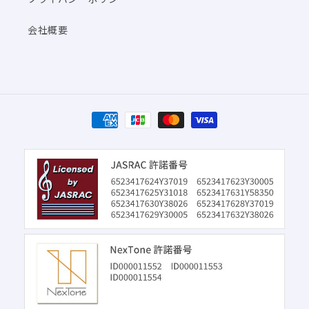
会社概要
決
済
方
法