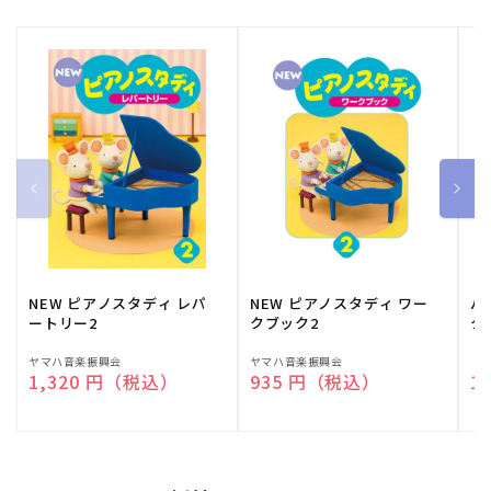
NEW ピアノスタディ レパ
NEW ピアノスタディ ワー
バ
ートリー2
クブック2
ク
販
ヤマハ音楽振興会
販
ヤマハ音楽振興会
販
（
通常価格
1,320 円（税込）
通常価格
935 円（税込）
通
1
売
売
売
元:
元:
元: