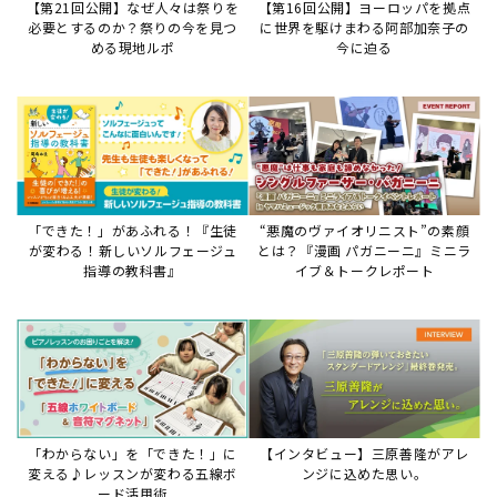
【第21回公開】なぜ人々は祭りを
【第16回公開】ヨーロッパを拠点
必要とするのか？祭りの今を見つ
に世界を駆けまわる阿部加奈子の
める現地ルポ
今に迫る
「できた！」があふれる！『生徒
“悪魔のヴァイオリニスト”の素顔
が変わる！新しいソルフェージュ
とは？『漫画 パガニーニ』ミニラ
指導の教科書』
イブ＆トークレポート
「わからない」を「できた！」に
【インタビュー】三原善隆がアレ
変える♪レッスンが変わる五線ボ
ンジに込めた思い。
ード活用術