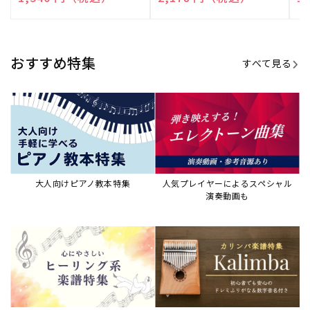
売
売
売
元:
元:
元:
おすすめ特集
すべて見る
大人向けピアノ教本特集
人気プレイヤーによるスペシャル
演奏動画も