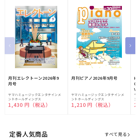
月刊エレクトーン2026年9
月刊ピアノ2026年9月号
HE
月号
03
Vo
販
ヤマハミュージックエンタテインメ
販
ヤマハミュージックエンタテインメ
販
ヤ
ントホールディングス
ントホールディングス
ン
売
売
売
通常価格
1,430 円（税込）
通常価格
1,210 円（税込）
通
2
元:
元:
元:
定番人気商品
すべて見る