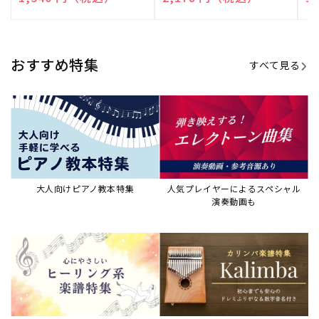
売
売
売
元:
元:
元:
おすすめ特集
すべて見る
大人向けピアノ教本特集
人気プレイヤーによるスペシャル
演奏動画も