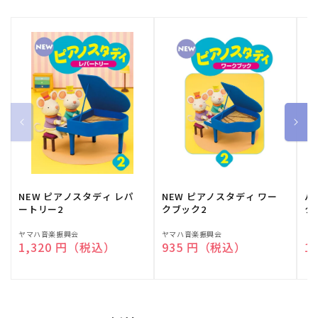
NEW ピアノスタディ レパ
NEW ピアノスタディ ワー
バ
ートリー2
クブック2
ク
販
ヤマハ音楽振興会
販
ヤマハ音楽振興会
販
（
通常価格
1,320 円（税込）
通常価格
935 円（税込）
通
1
売
売
売
元:
元:
元: