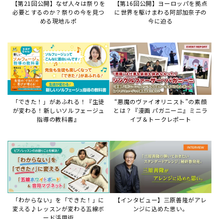
【第21回公開】なぜ人々は祭りを
【第16回公開】ヨーロッパを拠点
必要とするのか？祭りの今を見つ
に世界を駆けまわる阿部加奈子の
める現地ルポ
今に迫る
「できた！」があふれる！『生徒
“悪魔のヴァイオリニスト”の素顔
が変わる！新しいソルフェージュ
とは？『漫画 パガニーニ』ミニラ
指導の教科書』
イブ＆トークレポート
「わからない」を「できた！」に
【インタビュー】三原善隆がアレ
変える♪レッスンが変わる五線ボ
ンジに込めた思い。
ード活用術