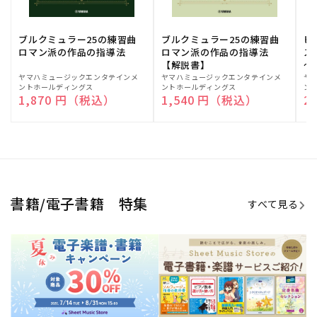
ブルクミュラー25の練習曲
ブルクミュラー25の練習曲
ピ
ロマン派の作品の指導法
ロマン派の作品の指導法
ス
【解説書】
～
販
ヤマハミュージックエンタテインメ
販
ヤマハミュージックエンタテインメ
販
ヤ
ントホールディングス
ントホールディングス
ン
売
売
売
通常価格
1,870 円（税込）
通常価格
1,540 円（税込）
通
2
元:
元:
元:
Sheet Music Store
書籍/電子書籍 特集
すべて見る