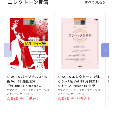
エレクトーン新着
すべて見る
STAGEA パーソナル 5～3
STAGEA エレクトーンで弾
S
級 Vol.62 窪田宏4
く 5～4級 Vol.88 月刊エレ
級
『WORKS1 ～02 New
クトーンPresents クラシ
ク
edition～』
ック名曲集
販
ヤマハミュージックエンタテインメ
販
ヤマハミュージックエンタテインメ
販
ヤ
ントホールディングス
ントホールディングス
ン
売
売
売
通常価格
2,970 円（税込）
通常価格
3,080 円（税込）
通
2
元:
元:
元: