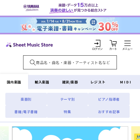
コンテ
ンツに
進む
カ
ー
ト
ロ
グ
イ
国内楽譜
輸入楽譜
雑貨/楽器
レジスト
MIDI
ン
楽器別
テーマ別
ピアノ指導者
書籍/電子書籍
特集
おすすめ記事