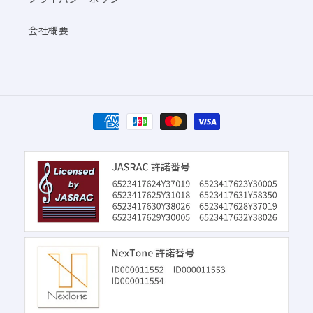
会社概要
決
済
方
法