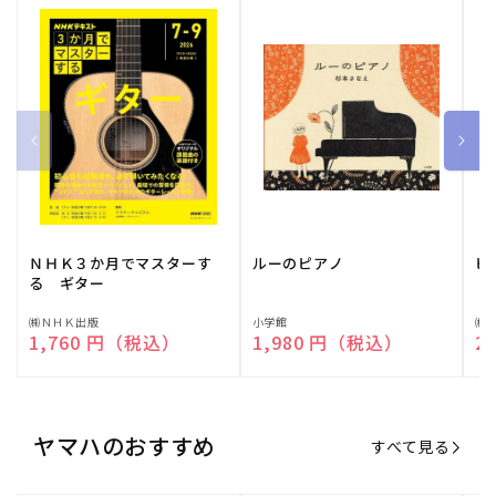
ＮＨＫ３か月でマスターす
ルーのピアノ
ピ
る ギター
販
㈱ＮＨＫ出版
販
小学館
販
㈱
通常価格
1,760 円（税込）
通常価格
1,980 円（税込）
通
2
売
売
売
元:
元:
元:
ヤマハのおすすめ
すべて見る