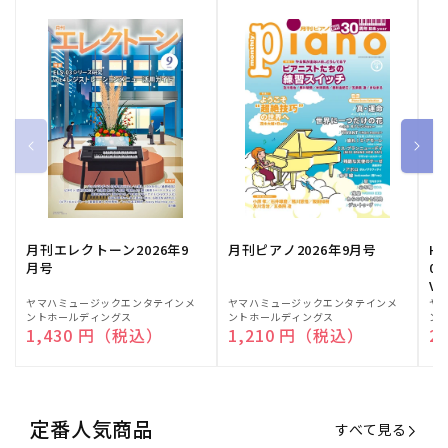
月刊エレクトーン2026年9
月刊ピアノ2026年9月号
HE
月号
03
Vo
販
ヤマハミュージックエンタテインメ
販
ヤマハミュージックエンタテインメ
販
ヤ
ントホールディングス
ントホールディングス
ン
売
売
売
通常価格
1,430 円（税込）
通常価格
1,210 円（税込）
通
2
元:
元:
元:
定番人気商品
すべて見る