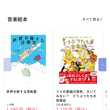
音楽絵本
すべて見る
世界を旅する音楽室
５０の楽器の音色、きいて
ね
みない？ どうぶつたちの
し
音楽会
販
小学館
販
河出書房新社
販
ひ
通常価格
1,540 円（税込）
通常価格
2,178 円（税込）
通
1