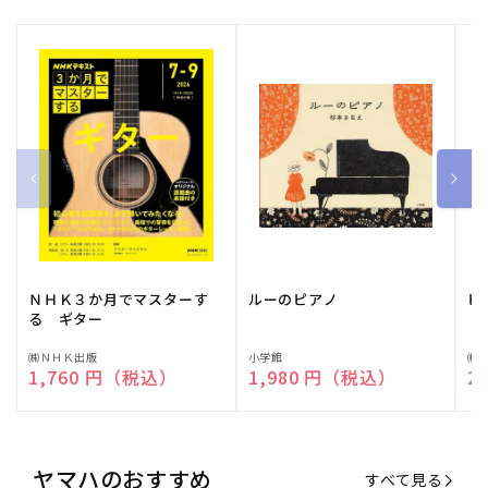
ＮＨＫ３か月でマスターす
ルーのピアノ
ピ
る ギター
販
㈱ＮＨＫ出版
販
小学館
販
㈱
通常価格
1,760 円（税込）
通常価格
1,980 円（税込）
通
2
売
売
売
元:
元:
元:
ヤマハのおすすめ
すべて見る