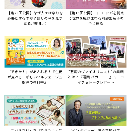
【第20回公開】なぜ人々は祭りを
【第16回公開】ヨーロッパを拠点
必要とするのか？祭りの今を見つ
に世界を駆けまわる阿部加奈子の
める現地ルポ
今に迫る
「できた！」があふれる！『生徒
“悪魔のヴァイオリニスト”の素顔
が変わる！新しいソルフェージュ
とは？『漫画 パガニーニ』ミニラ
指導の教科書』
イブ＆トークレポート
「わからない」を「できた！」に
【インタビュー】三原善隆がアレ