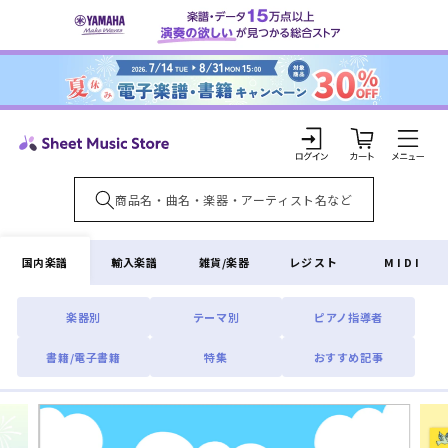
コンテ
ンツに
進む
カ
ー
ト
ロ
グ
イ
国内楽譜
輸入楽譜
雑貨/楽器
レジスト
MIDI
ン
楽器別
テーマ別
ピアノ指導者
書籍/電子書籍
特集
おすすめ記事