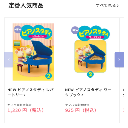
定番人気商品
すべて見る
NEW ピアノスタディ レパ
NEW ピアノスタディ ワー
バ
ートリー2
クブック2
ク
販
ヤマハ音楽振興会
販
ヤマハ音楽振興会
販
（
通常価格
1,320 円（税込）
通常価格
935 円（税込）
通
1
売
売
売
元:
元:
元: