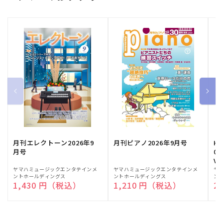
月刊エレクトーン2026年9
月刊ピアノ2026年9月号
HE
月号
03
Vo
販
ヤマハミュージックエンタテインメ
販
ヤマハミュージックエンタテインメ
販
ヤ
ントホールディングス
ントホールディングス
ン
売
売
売
通常価格
1,430 円（税込）
通常価格
1,210 円（税込）
通
2
元:
元:
元: