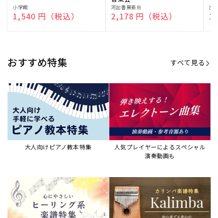
販
小学館
販
河出書房新社
販
ひ
通常価格
1,540 円（税込）
通常価格
2,178 円（税込）
通
1
売
売
売
元:
元:
元:
おすすめ特集
すべて見る
大人向けピアノ教本特集
人気プレイヤーによるスペシャル
演奏動画も