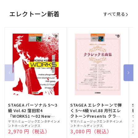
エレクトーン新着
すべて見る
STAGEA パーソナル 5～3
STAGEA エレクトーンで弾
S
級 Vol.62 窪田宏4
く 5～4級 Vol.88 月刊エレ
級
『WORKS1 ～02 New
クトーンPresents クラシ
ク
edition～』
ック名曲集
販
ヤマハミュージックエンタテインメ
販
ヤマハミュージックエンタテインメ
販
ヤ
ントホールディングス
ントホールディングス
ン
売
売
売
通常価格
2,970 円（税込）
通常価格
3,080 円（税込）
通
2
元:
元:
元: