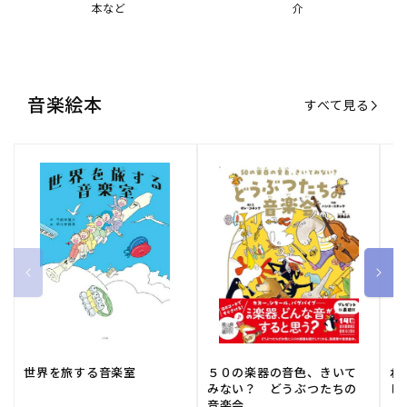
本など
介
音楽絵本
すべて見る
世界を旅する音楽室
５０の楽器の音色、きいて
ね
みない？ どうぶつたちの
し
音楽会