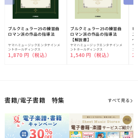
ブルクミュラー25の練習曲
ブルクミュラー25の練習曲
ピ
ロマン派の作品の指導法
ロマン派の作品の指導法
ス
【解説書】
～
販
ヤマハミュージックエンタテインメ
販
ヤマハミュージックエンタテインメ
販
ヤ
ントホールディングス
ントホールディングス
ン
売
売
売
通常価格
1,870 円（税込）
通常価格
1,540 円（税込）
通
2
元:
元:
元:
Sheet Music Store
書籍/電子書籍 特集
すべて見る