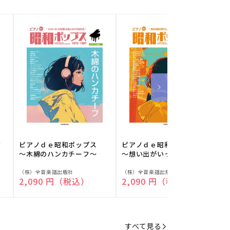
フ
ピアノｄｅ昭和ポップス
ピアノｄｅ昭和ポップス
～木綿のハンカチーフ～
～想い出がいっぱい～
販
販
（株）全音楽譜出版社
（株）全音楽譜出版社
（
通常価格
2,090 円（税込）
通常価格
2,090 円（税込）
売
売
元:
元:
元
すべて見る