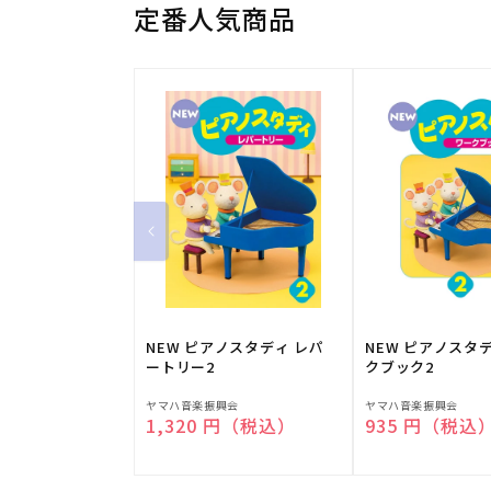
定番人気商品
NEW ピアノスタディ レパ
NEW ピアノスタ
ートリー2
クブック2
販
販
ヤマハ音楽振興会
ヤマハ音楽振興会
通常価格
1,320 円（税込）
通常価格
935 円（税込
売
売
元:
元: