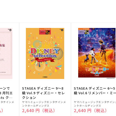
トーンで
STAGEA ディズニー 9～8
STAGEA ディズニー 6～5
88 月刊エ
級 Vol.9 ディズニー・セレ
級 Vol.6 リメンバー・ミ
ts クラ
クション
販
販
ンタテインメ
ヤマハミュージックエンタテインメ
ヤマハミュージックエンタテイン
ントホールディングス
ントホールディングス
売
売
込）
通常価格
2,640 円（税込）
通常価格
2,640 円（税込）
元:
元: