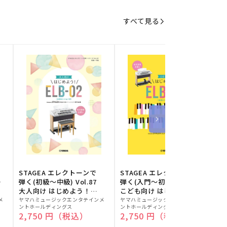
すべて見る
STAGEA エレクトーンで
STAGEA エレクトーンで
S
ー
弾く(初級～中級) Vol.87
弾く(入門～初級) Vol.86
級
大人向け はじめよう！
こども向け はじめよう！
販
ELB-02(楽器のトリセツ
販
ELB-02(楽器のトリセツ
メ
ヤマハミュージックエンタテインメ
ヤマハミュージックエンタテインメ
ヤ
ントホールディングス
ントホールディングス
ン
付)
付)
売
売
通常価格
2,750 円（税込）
通常価格
2,750 円（税込）
元:
元:
元