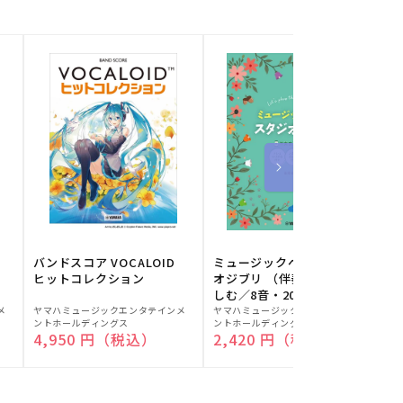
バンドスコア VOCALOID
ミュージックベルでスタジ
ヒットコレクション
オジブリ （伴奏音源と楽
しむ／8音・20音ベル対応
販
販
／ドレミふりがな付）
メ
ヤマハミュージックエンタテインメ
ヤマハミュージックエンタテインメ
ヤ
ントホールディングス
ントホールディングス
ン
売
売
通常価格
4,950 円（税込）
通常価格
2,420 円（税込）
元:
元:
元