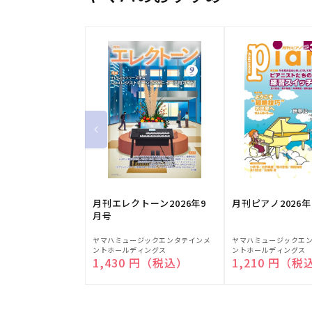
月刊エレクトーン2026年9
月刊ピアノ2026年
月号
販
販
ヤマハミュージックエンタテインメ
ヤマハミュージックエ
ントホールディングス
ントホールディングス
売
売
通常価格
1,430 円（税込）
通常価格
1,210 円（税
元:
元: