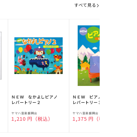
すべて見る
】
ＮＥＷ なかよしピアノ
ＮＥＷ ピアノスタディ
レパートリー２
レパートリー３
販
販
ヤマハ音楽振興会
ヤマハ音楽振興会
O
通常価格
1,210 円（税込）
通常価格
1,375 円（税込）
売
売
元:
元:
元