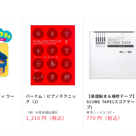
ディ ワー
バーナム：ピアノテクニッ
【楽譜製本＆補修テープ
ク（1）
SCORE TAPE(スコアテー
プ)
販
販
（株）全音楽譜出版社
東京ハッスルコピー
）
通常価格
1,210 円（税込）
通常価格
770 円（税込）
売
売
元:
元: