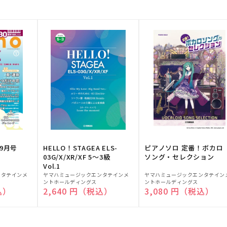
9月号
HELLO！STAGEA ELS-
ピアノソロ 定番！ボカロ
03G/X/XR/XF 5～3級
ソング・セレクション
Vol.1
販
販
ンタテインメ
ヤマハミュージックエンタテインメ
ヤマハミュージックエンタテイン
ントホールディングス
ントホールディングス
売
売
込）
通常価格
2,640 円（税込）
通常価格
3,080 円（税込）
元:
元: