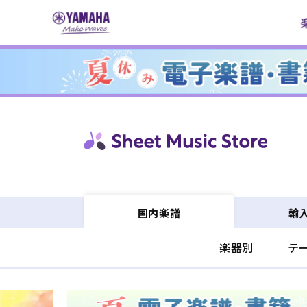
コンテ
ンツに
進む
輸
国内楽譜
楽器別
テ