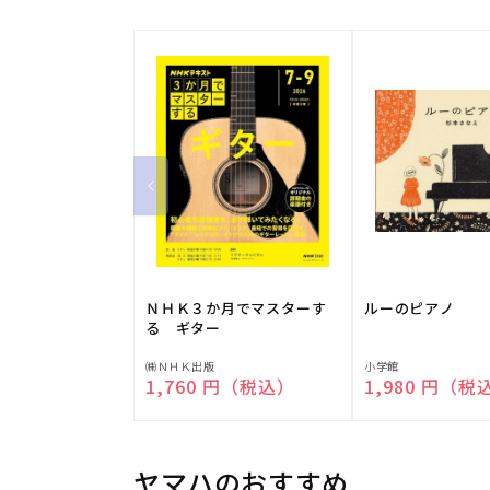
ＮＨＫ３か月でマスターす
ルーのピアノ
る ギター
販
販
㈱ＮＨＫ出版
小学館
通常価格
1,760 円（税込）
通常価格
1,980 円（税
売
売
元:
元:
ヤマハのおすすめ