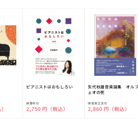
ピアニストはおもしろい
矢代秋雄音楽論集 オル
ェオの死
販
販
㈱春秋社
㈱音楽之友社
込）
通常価格
2,750 円（税込）
通常価格
2,860 円（税込）
売
売
元:
元: