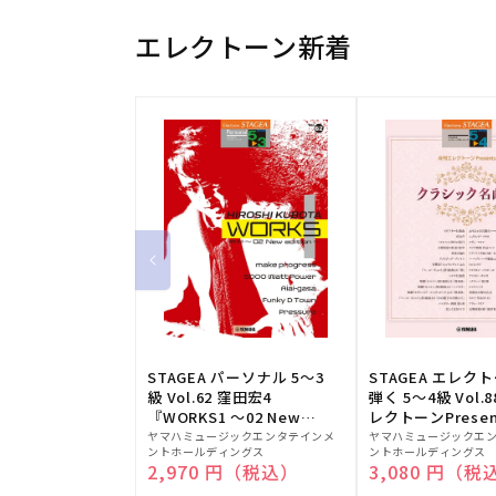
エレクトーン新着
STAGEA パーソナル 5～3
STAGEA エレク
級 Vol.62 窪田宏4
弾く 5～4級 Vol.
『WORKS1 ～02 New
レクトーンPresen
販
edition～』
販
シック名曲集
ヤマハミュージックエンタテインメ
ヤマハミュージックエ
ントホールディングス
ントホールディングス
売
売
通常価格
2,970 円（税込）
通常価格
3,080 円（税
元:
元: