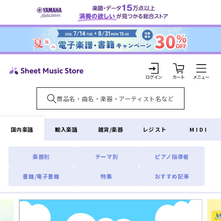
コンテ
ンツに
進む
カ
ー
ト
ロ
グ
イ
国内楽譜
輸入楽譜
雑貨/楽器
レジスト
MIDI
ン
楽器別
テーマ別
ピアノ指導者
書籍/電子書籍
特集
おすすめ記事