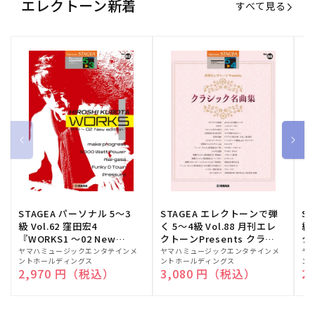
エレクトーン新着
すべて見る
STAGEA パーソナル 5～3
STAGEA エレクトーンで弾
S
級 Vol.62 窪田宏4
く 5～4級 Vol.88 月刊エレ
級
『WORKS1 ～02 New
クトーンPresents クラシ
ク
edition～』
ック名曲集
販
ヤマハミュージックエンタテインメ
販
ヤマハミュージックエンタテインメ
販
ヤ
ントホールディングス
ントホールディングス
ン
売
売
売
通常価格
2,970 円（税込）
通常価格
3,080 円（税込）
通
2
元:
元:
元: