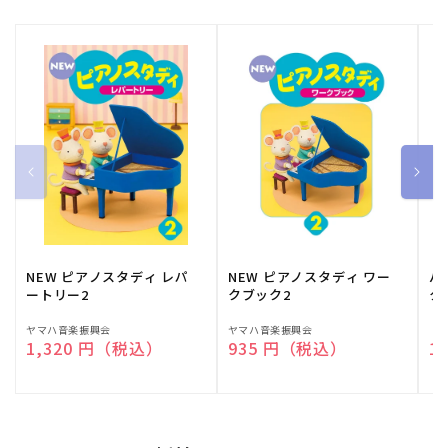
NEW ピアノスタディ レパ
NEW ピアノスタディ ワー
バ
ートリー2
クブック2
ク
販
ヤマハ音楽振興会
販
ヤマハ音楽振興会
販
（
通常価格
1,320 円（税込）
通常価格
935 円（税込）
通
1
売
売
売
元:
元:
元: