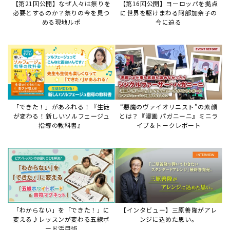
【第21回公開】なぜ人々は祭りを
【第16回公開】ヨーロッパを拠点
必要とするのか？祭りの今を見つ
に世界を駆けまわる阿部加奈子の
める現地ルポ
今に迫る
「できた！」があふれる！『生徒
“悪魔のヴァイオリニスト”の素顔
が変わる！新しいソルフェージュ
とは？『漫画 パガニーニ』ミニラ
指導の教科書』
イブ＆トークレポート
「わからない」を「できた！」に
【インタビュー】三原善隆がアレ
変える♪レッスンが変わる五線ボ
ンジに込めた思い。
ード活用術