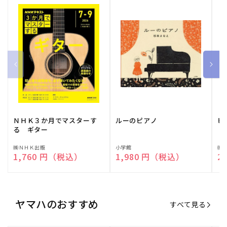
ＮＨＫ３か月でマスターす
ルーのピアノ
ピ
る ギター
販
㈱ＮＨＫ出版
販
小学館
販
㈱
通常価格
1,760 円（税込）
通常価格
1,980 円（税込）
通
2
売
売
売
元:
元:
元:
ヤマハのおすすめ
すべて見る