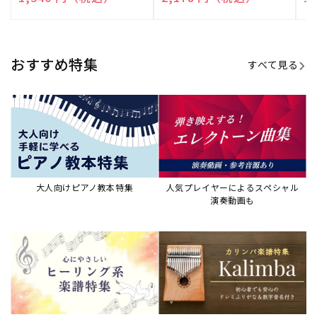
売
売
売
元:
元:
元:
おすすめ特集
すべて見る
大人向けピアノ教本特集
人気プレイヤーによるスペシャル
演奏動画も