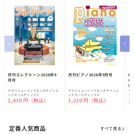
月刊エレクトーン2026年9
月刊ピアノ2026年9月号
HE
月号
03
Vo
販
ヤマハミュージックエンタテインメ
販
ヤマハミュージックエンタテインメ
販
ヤ
ントホールディングス
ントホールディングス
ン
売
売
売
通常価格
1,430 円（税込）
通常価格
1,210 円（税込）
通
2
元:
元:
元:
定番人気商品
すべて見る