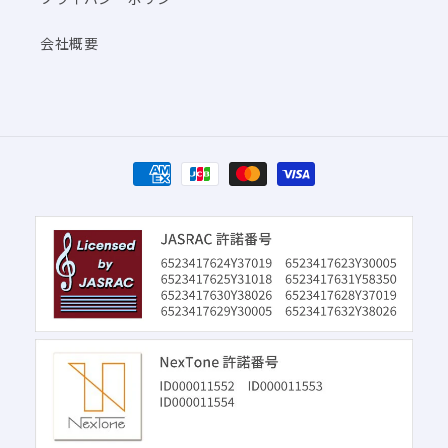
会社概要
決
済
方
法