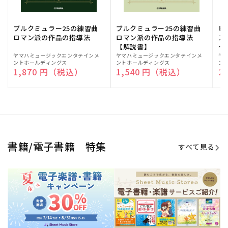
ブルクミュラー25の練習曲
ブルクミュラー25の練習曲
ピ
ロマン派の作品の指導法
ロマン派の作品の指導法
ス
【解説書】
～
販
ヤマハミュージックエンタテインメ
販
ヤマハミュージックエンタテインメ
販
ヤ
ントホールディングス
ントホールディングス
ン
売
売
売
通常価格
1,870 円（税込）
通常価格
1,540 円（税込）
通
2
元:
元:
元:
Sheet Music Store
書籍/電子書籍 特集
すべて見る