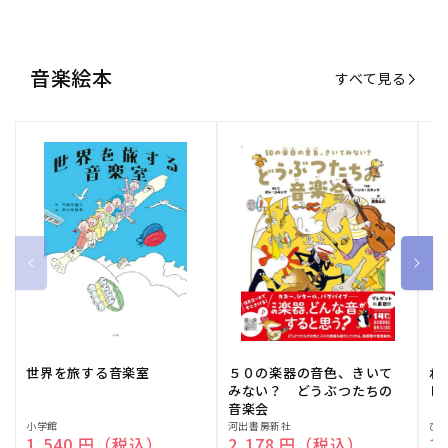
音楽絵本
すべて見る
世界を旅する音楽室
５０の楽器の音色、きいて
ね
みない？ どうぶつたちの
し
音楽会
販
小学館
販
河出書房新社
販
ひ
通常価格
1,540 円（税込）
通常価格
2,178 円（税込）
通
1