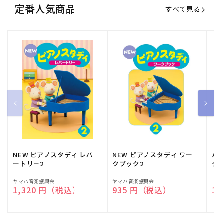
定番人気商品
すべて見る
NEW ピアノスタディ レパ
NEW ピアノスタディ ワー
バ
ートリー2
クブック2
ク
販
ヤマハ音楽振興会
販
ヤマハ音楽振興会
販
（
通常価格
1,320 円（税込）
通常価格
935 円（税込）
通
1
売
売
売
元:
元:
元: