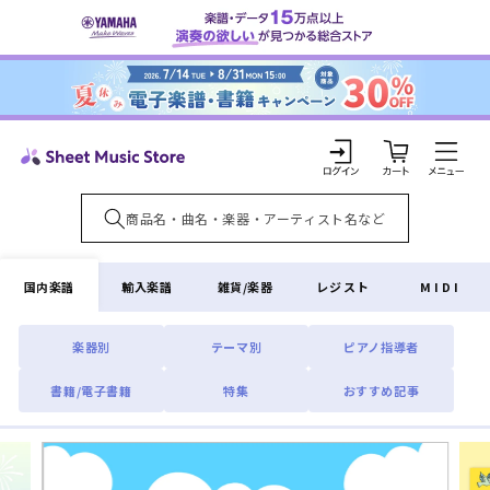
コンテ
ンツに
進む
カ
ー
ト
ロ
グ
イ
国内楽譜
輸入楽譜
雑貨/楽器
レジスト
MIDI
ン
楽器別
テーマ別
ピアノ指導者
書籍/電子書籍
特集
おすすめ記事