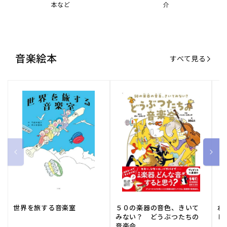
本など
介
音楽絵本
すべて見る
世界を旅する音楽室
５０の楽器の音色、きいて
ね
みない？ どうぶつたちの
し
音楽会