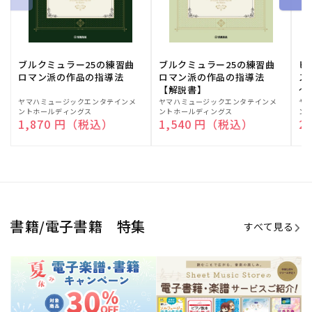
ブルクミュラー25の練習曲
ブルクミュラー25の練習曲
ピ
ロマン派の作品の指導法
ロマン派の作品の指導法
ス
【解説書】
～
販
ヤマハミュージックエンタテインメ
販
ヤマハミュージックエンタテインメ
販
ヤ
ントホールディングス
ントホールディングス
ン
売
売
売
通常価格
1,870 円（税込）
通常価格
1,540 円（税込）
通
2
元:
元:
元:
Sheet Music Store
書籍/電子書籍 特集
すべて見る