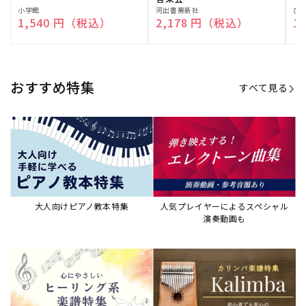
販
小学館
販
河出書房新社
販
ひ
通常価格
1,540 円（税込）
通常価格
2,178 円（税込）
通
1
売
売
売
元:
元:
元:
おすすめ特集
すべて見る
大人向けピアノ教本特集
人気プレイヤーによるスペシャル
演奏動画も