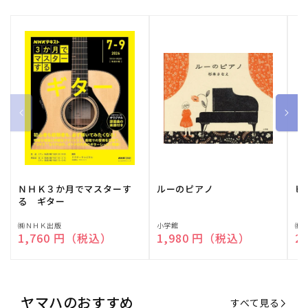
ＮＨＫ３か月でマスターす
ルーのピアノ
ピ
る ギター
販
㈱ＮＨＫ出版
販
小学館
販
㈱
通常価格
1,760 円（税込）
通常価格
1,980 円（税込）
通
2
売
売
売
元:
元:
元:
ヤマハのおすすめ
すべて見る