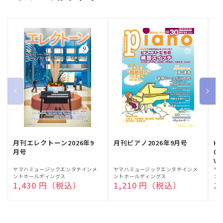
月刊エレクトーン2026年9
月刊ピアノ2026年9月号
HE
月号
03
Vo
販
ヤマハミュージックエンタテインメ
販
ヤマハミュージックエンタテインメ
販
ヤ
ントホールディングス
ントホールディングス
ン
売
売
売
通常価格
1,430 円（税込）
通常価格
1,210 円（税込）
通
2
元:
元:
元: