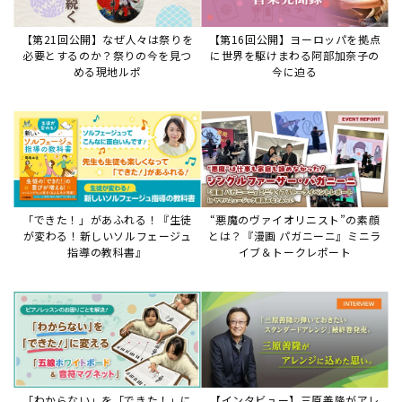
【第21回公開】なぜ人々は祭りを
【第16回公開】ヨーロッパを拠点
必要とするのか？祭りの今を見つ
に世界を駆けまわる阿部加奈子の
める現地ルポ
今に迫る
「できた！」があふれる！『生徒
“悪魔のヴァイオリニスト”の素顔
が変わる！新しいソルフェージュ
とは？『漫画 パガニーニ』ミニラ
指導の教科書』
イブ＆トークレポート
「わからない」を「できた！」に
【インタビュー】三原善隆がアレ