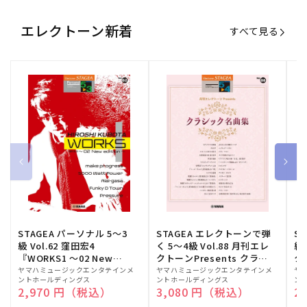
エレクトーン新着
すべて見る
STAGEA パーソナル 5～3
STAGEA エレクトーンで弾
S
級 Vol.62 窪田宏4
く 5～4級 Vol.88 月刊エレ
級
『WORKS1 ～02 New
クトーンPresents クラシ
ク
edition～』
ック名曲集
販
ヤマハミュージックエンタテインメ
販
ヤマハミュージックエンタテインメ
販
ヤ
ントホールディングス
ントホールディングス
ン
売
売
売
通常価格
2,970 円（税込）
通常価格
3,080 円（税込）
通
2
元:
元:
元: