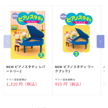
NEW ピアノスタディ レパ
NEW ピアノスタディ ワー
バ
ートリー2
クブック2
ク
販
ヤマハ音楽振興会
販
ヤマハ音楽振興会
販
（
通常価格
1,320 円（税込）
通常価格
935 円（税込）
通
1
売
売
売
元:
元:
元: