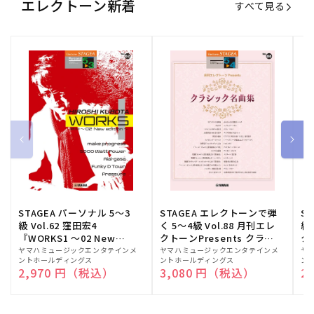
エレクトーン新着
すべて見る
STAGEA パーソナル 5～3
STAGEA エレクトーンで弾
S
級 Vol.62 窪田宏4
く 5～4級 Vol.88 月刊エレ
級
『WORKS1 ～02 New
クトーンPresents クラシ
ク
edition～』
ック名曲集
販
ヤマハミュージックエンタテインメ
販
ヤマハミュージックエンタテインメ
販
ヤ
ントホールディングス
ントホールディングス
ン
売
売
売
通常価格
2,970 円（税込）
通常価格
3,080 円（税込）
通
2
元:
元:
元: