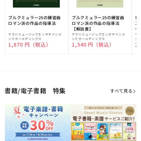
ブルクミュラー25の練習曲
ブルクミュラー25の練習曲
ピ
ロマン派の作品の指導法
ロマン派の作品の指導法
ス
【解説書】
～
販
ヤマハミュージックエンタテインメ
販
ヤマハミュージックエンタテインメ
販
ヤ
ントホールディングス
ントホールディングス
ン
売
売
売
通常価格
1,870 円（税込）
通常価格
1,540 円（税込）
通
2
元:
元:
元:
Sheet Music Store
書籍/電子書籍 特集
すべて見る