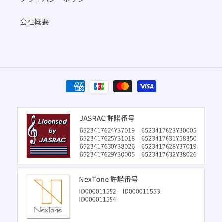
会社概要
決
済
方
法