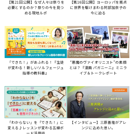
【第21回公開】なぜ人々は祭りを
【第16回公開】ヨーロッパを拠点
必要とするのか？祭りの今を見つ
に世界を駆けまわる阿部加奈子の
める現地ルポ
今に迫る
「できた！」があふれる！『生徒
“悪魔のヴァイオリニスト”の素顔
が変わる！新しいソルフェージュ
とは？『漫画 パガニーニ』ミニラ
指導の教科書』
イブ＆トークレポート
「わからない」を「できた！」に
【インタビュー】三原善隆がアレ
変える♪レッスンが変わる五線ボ
ンジに込めた思い。
ード活用術