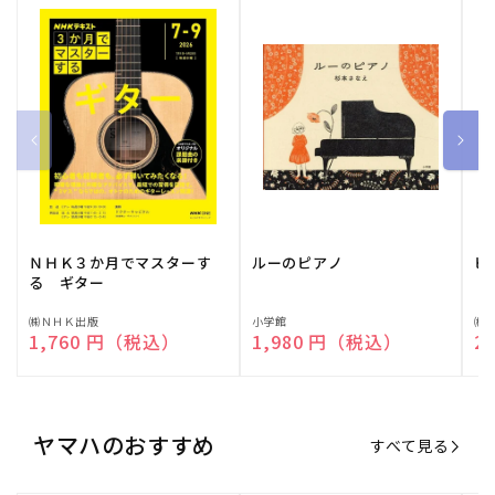
ＮＨＫ３か月でマスターす
ルーのピアノ
ピ
る ギター
販
㈱ＮＨＫ出版
販
小学館
販
㈱
通常価格
1,760 円（税込）
通常価格
1,980 円（税込）
通
2
売
売
売
元:
元:
元:
ヤマハのおすすめ
すべて見る