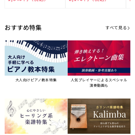
売
売
売
元:
元:
元:
おすすめ特集
すべて見る
大人向けピアノ教本特集
人気プレイヤーによるスペシャル
演奏動画も