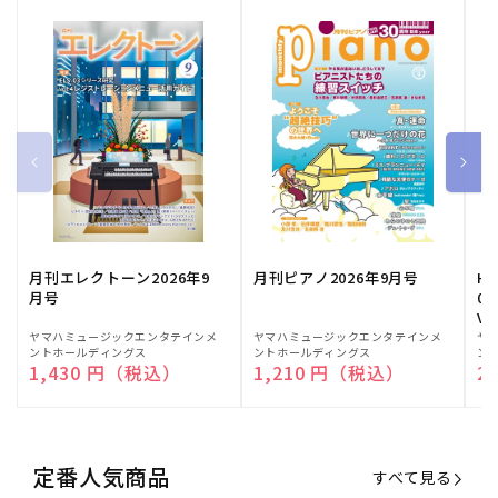
月刊エレクトーン2026年9
月刊ピアノ2026年9月号
HE
月号
03
Vo
販
ヤマハミュージックエンタテインメ
販
ヤマハミュージックエンタテインメ
販
ヤ
ントホールディングス
ントホールディングス
ン
売
売
売
通常価格
1,430 円（税込）
通常価格
1,210 円（税込）
通
2
元:
元:
元:
定番人気商品
すべて見る