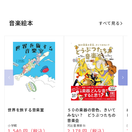
音楽絵本
すべて見る
世界を旅する音楽室
５０の楽器の音色、きいて
ね
みない？ どうぶつたちの
し
音楽会
販
小学館
販
河出書房新社
販
ひ
通常価格
1,540 円（税込）
通常価格
2,178 円（税込）
通
1