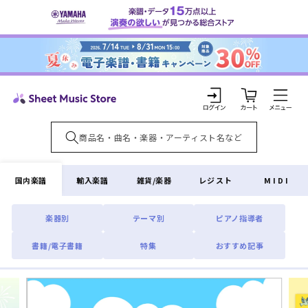
コンテ
ンツに
進む
カ
ー
ト
ロ
グ
イ
国内楽譜
輸入楽譜
雑貨/楽器
レジスト
MIDI
ン
楽器別
テーマ別
ピアノ指導者
書籍/電子書籍
特集
おすすめ記事