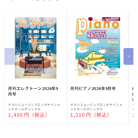
月刊エレクトーン2026年9
月刊ピアノ2026年9月号
HE
月号
03
Vo
販
ヤマハミュージックエンタテインメ
販
ヤマハミュージックエンタテインメ
販
ヤ
ントホールディングス
ントホールディングス
ン
売
売
売
通常価格
1,430 円（税込）
通常価格
1,210 円（税込）
通
2
元:
元:
元: