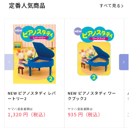
定番人気商品
すべて見る
NEW ピアノスタディ レパ
NEW ピアノスタディ ワー
バ
ートリー2
クブック2
ク
販
ヤマハ音楽振興会
販
ヤマハ音楽振興会
販
（
通常価格
1,320 円（税込）
通常価格
935 円（税込）
通
1
売
売
売
元:
元:
元: