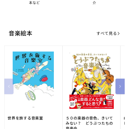
世界を旅する音楽室
５０の楽器の音色、きいて
ね
みない？ どうぶつたちの
し
音楽会
販
小学館
販
河出書房新社
販
ひ
通常価格
1,540 円（税込）
通常価格
2,178 円（税込）
通
1
売
売
売
元:
元:
元:
おすすめ特集
すべて見る
大人向けピアノ教本特集
人気プレイヤーによるスペシャル
演奏動画も