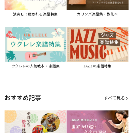
【第21回公開】なぜ人々は祭りを
【第16回公開】ヨーロッパを拠点
必要とするのか？祭りの今を見つ
に世界を駆けまわる阿部加奈子の
める現地ルポ
今に迫る
「できた！」があふれる！『生徒
“悪魔のヴァイオリニスト”の素顔
が変わる！新しいソルフェージュ
とは？『漫画 パガニーニ』ミニラ
指導の教科書』
イブ＆トークレポート