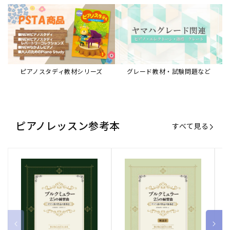
ブルクミュラー25の練習曲
ブルクミュラー25の練習曲
ピ
ロマン派の作品の指導法
ロマン派の作品の指導法
ス
【解説書】
～
販
ヤマハミュージックエンタテインメ
販
ヤマハミュージックエンタテインメ
販
ヤ
ントホールディングス
ントホールディングス
ン
売
売
売
通常価格
1,870 円（税込）
通常価格
1,540 円（税込）
通
2
元:
元:
元:
Sheet Music Store
書籍/電子書籍 特集
すべて見る