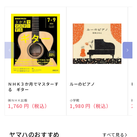
ＮＨＫ３か月でマスターす
ルーのピアノ
ピ
る ギター
販
㈱ＮＨＫ出版
販
小学館
販
㈱
通常価格
1,760 円（税込）
通常価格
1,980 円（税込）
通
2
売
売
売
元:
元:
元:
ヤマハのおすすめ
すべて見る