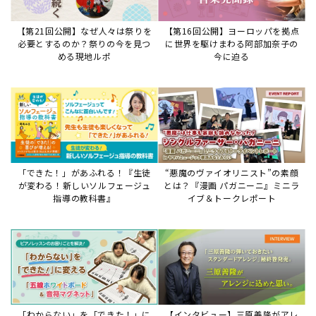
「わからない」を「できた！」に
【インタビュー】三原善隆がアレ
変える♪レッスンが変わる五線ボ
ンジに込めた思い。
ード活用術
サイトからのお知らせ
【重要】8/6検索障害発生のお知らせ
2026年8月6日
8月6日障害発生のお知らせ