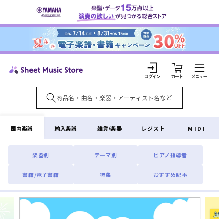
コンテ
ンツに
進む
カ
ー
ト
ロ
グ
イ
国内楽譜
輸入楽譜
雑貨/楽器
レジスト
MIDI
ン
楽器別
テーマ別
ピアノ指導者
書籍/電子書籍
特集
おすすめ記事