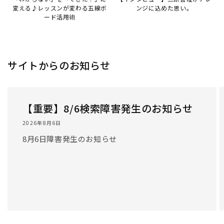
/
1
/
3