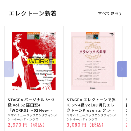
エレクトーン新着
すべて見る
STAGEA パーソナル 5～3
STAGEA エレクトーンで弾
S
級 Vol.62 窪田宏4
く 5～4級 Vol.88 月刊エレ
級
『WORKS1 ～02 New
クトーンPresents クラシ
ク
edition～』
ック名曲集
販
ヤマハミュージックエンタテインメ
販
ヤマハミュージックエンタテインメ
販
ヤ
ントホールディングス
ントホールディングス
ン
売
売
売
通常価格
2,970 円（税込）
通常価格
3,080 円（税込）
通
2
元:
元:
元: