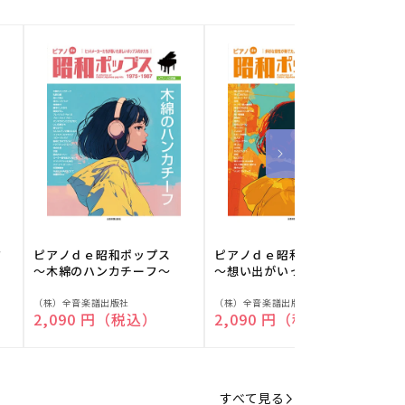
フ
ピアノｄｅ昭和ポップス
ピアノｄｅ昭和ポップス
～木綿のハンカチーフ～
～想い出がいっぱい～
販
販
（株）全音楽譜出版社
（株）全音楽譜出版社
（
通常価格
2,090 円（税込）
通常価格
2,090 円（税込）
売
売
元:
元:
元
すべて見る