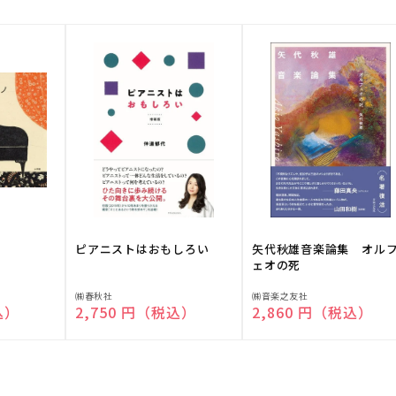
ピアニストはおもしろい
矢代秋雄音楽論集 オル
ェオの死
販
販
㈱春秋社
㈱音楽之友社
込）
通常価格
2,750 円（税込）
通常価格
2,860 円（税込）
売
売
元:
元: