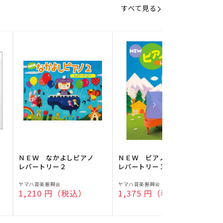
すべて見る
】
ＮＥＷ なかよしピアノ
ＮＥＷ ピアノスタディ
レパートリー２
レパートリー３
販
販
ヤマハ音楽振興会
ヤマハ音楽振興会
O
通常価格
1,210 円（税込）
通常価格
1,375 円（税込）
売
売
元:
元:
元