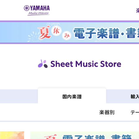
コンテ
ンツに
進む
輸
国内楽譜
楽器別
テ