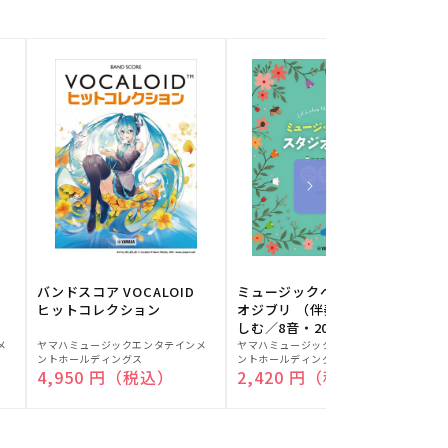
バンドスコア VOCALOID
ミュージックベルでスタジ
ヒットコレクション
オジブリ （伴奏音源と楽
しむ／8音・20音ベル対応
販
販
／ドレミふりがな付）
メ
ヤマハミュージックエンタテインメ
ヤマハミュージックエンタテインメ
ヤ
ントホールディングス
ントホールディングス
ン
売
売
通常価格
4,950 円（税込）
通常価格
2,420 円（税込）
元:
元:
元