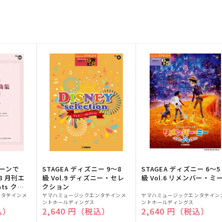
トーンで
STAGEA ディズニー 9～8
STAGEA ディズニー 6～5
88 月刊エ
級 Vol.9 ディズニー・セレ
級 Vol.6 リメンバー・ミ
ts クラ
クション
販
販
ンタテインメ
ヤマハミュージックエンタテインメ
ヤマハミュージックエンタテイン
ントホールディングス
ントホールディングス
売
売
込）
通常価格
2,640 円（税込）
通常価格
2,640 円（税込）
元:
元: