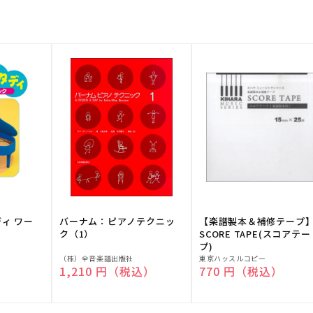
ディ ワー
バーナム：ピアノテクニッ
【楽譜製本＆補修テープ
ク（1）
SCORE TAPE(スコアテー
プ)
販
販
（株）全音楽譜出版社
東京ハッスルコピー
）
通常価格
1,210 円（税込）
通常価格
770 円（税込）
売
売
元:
元: