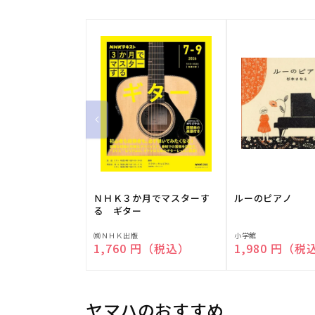
ＮＨＫ３か月でマスターす
ルーのピアノ
る ギター
販
販
㈱ＮＨＫ出版
小学館
通常価格
1,760 円（税込）
通常価格
1,980 円（税
売
売
元:
元:
ヤマハのおすすめ