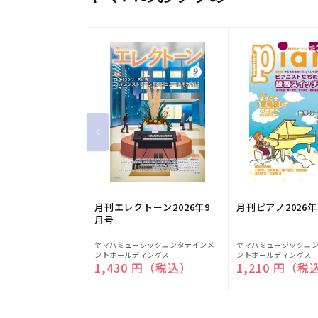
月刊エレクトーン2026年9
月刊ピアノ2026年
月号
販
販
ヤマハミュージックエンタテインメ
ヤマハミュージックエ
ントホールディングス
ントホールディングス
売
売
通常価格
1,430 円（税込）
通常価格
1,210 円（税
元:
元: