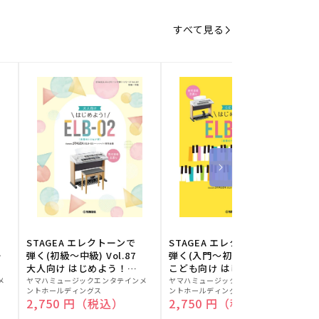
すべて見る
STAGEA エレクトーンで
STAGEA エレクトーンで
S
ー
弾く(初級～中級) Vol.87
弾く(入門～初級) Vol.86
級
大人向け はじめよう！
こども向け はじめよう！
販
ELB-02(楽器のトリセツ
販
ELB-02(楽器のトリセツ
メ
ヤマハミュージックエンタテインメ
ヤマハミュージックエンタテインメ
ヤ
ントホールディングス
ントホールディングス
ン
付)
付)
売
売
通常価格
2,750 円（税込）
通常価格
2,750 円（税込）
元:
元:
元