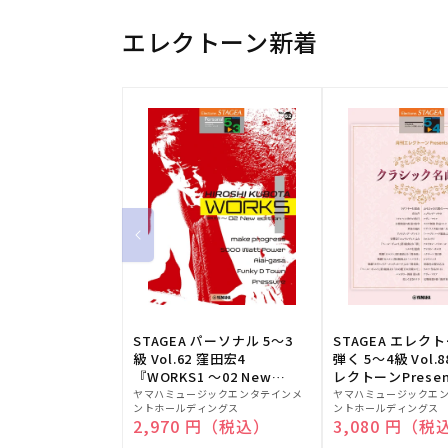
エレクトーン新着
STAGEA パーソナル 5～3
STAGEA エレク
級 Vol.62 窪田宏4
弾く 5～4級 Vol.
『WORKS1 ～02 New
レクトーンPresen
販
edition～』
販
シック名曲集
ヤマハミュージックエンタテインメ
ヤマハミュージックエ
ントホールディングス
ントホールディングス
売
売
通常価格
2,970 円（税込）
通常価格
3,080 円（税
元:
元: