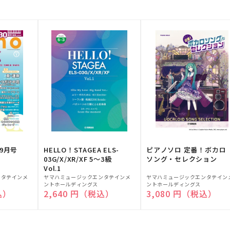
9月号
HELLO！STAGEA ELS-
ピアノソロ 定番！ボカロ
03G/X/XR/XF 5～3級
ソング・セレクション
Vol.1
販
販
ンタテインメ
ヤマハミュージックエンタテインメ
ヤマハミュージックエンタテイン
ントホールディングス
ントホールディングス
売
売
込）
通常価格
2,640 円（税込）
通常価格
3,080 円（税込）
元:
元: