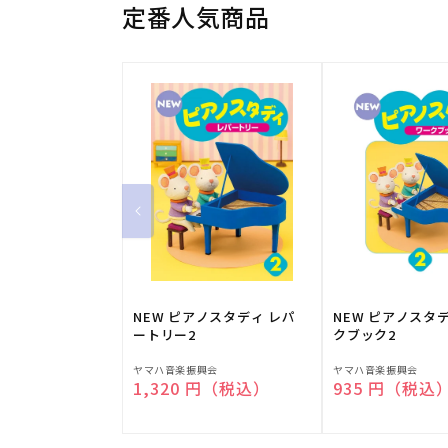
定番人気商品
NEW ピアノスタディ レパ
NEW ピアノスタ
ートリー2
クブック2
販
販
ヤマハ音楽振興会
ヤマハ音楽振興会
通常価格
1,320 円（税込）
通常価格
935 円（税込
売
売
元:
元: