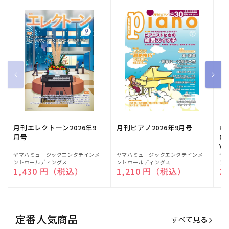
月刊エレクトーン2026年9
月刊ピアノ2026年9月号
HE
月号
03
Vo
販
ヤマハミュージックエンタテインメ
販
ヤマハミュージックエンタテインメ
販
ヤ
ントホールディングス
ントホールディングス
ン
売
売
売
通常価格
1,430 円（税込）
通常価格
1,210 円（税込）
通
2
元:
元:
元:
定番人気商品
すべて見る