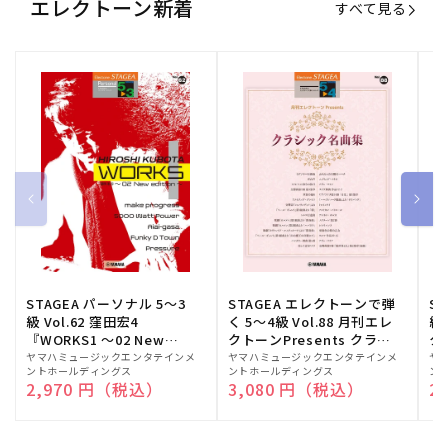
エレクトーン新着
すべて見る
STAGEA パーソナル 5～3
STAGEA エレクトーンで弾
S
級 Vol.62 窪田宏4
く 5～4級 Vol.88 月刊エレ
級
『WORKS1 ～02 New
クトーンPresents クラシ
ク
edition～』
ック名曲集
販
ヤマハミュージックエンタテインメ
販
ヤマハミュージックエンタテインメ
販
ヤ
ントホールディングス
ントホールディングス
ン
売
売
売
通常価格
2,970 円（税込）
通常価格
3,080 円（税込）
通
2
元:
元:
元: