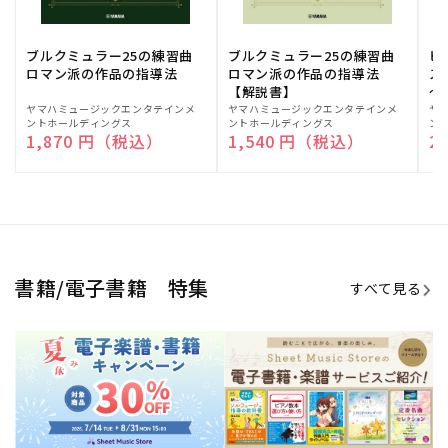
ブルクミュラー25の練習曲
ブルクミュラー25の練習曲
ピ
ロマン派の作品の指導法
ロマン派の作品の指導法
ス
【解説書】
～
販
ヤマハミュージックエンタテインメ
販
ヤマハミュージックエンタテインメ
販
ヤ
ントホールディングス
ントホールディングス
ン
売
売
売
通常価格
1,870 円（税込）
通常価格
1,540 円（税込）
通
2
元:
元:
元:
Sheet Music Store
書籍/電子書籍 特集
すべて見る