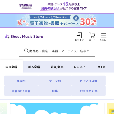
コンテ
ンツに
進む
カ
ー
ト
ロ
グ
イ
国内楽譜
輸入楽譜
雑貨/楽器
レジスト
MIDI
ン
楽器別
テーマ別
ピアノ指導者
書籍/電子書籍
特集
おすすめ記事