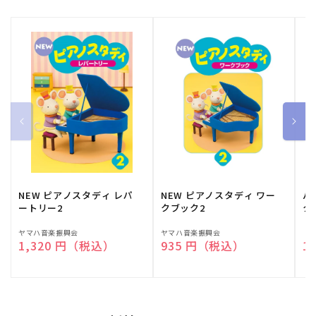
NEW ピアノスタディ レパ
NEW ピアノスタディ ワー
バ
ートリー2
クブック2
ク
販
ヤマハ音楽振興会
販
ヤマハ音楽振興会
販
（
通常価格
1,320 円（税込）
通常価格
935 円（税込）
通
1
売
売
売
元:
元:
元: