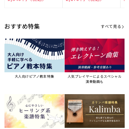
売
売
売
元:
元:
元:
おすすめ特集
すべて見る
大人向けピアノ教本特集
人気プレイヤーによるスペシャル
演奏動画も