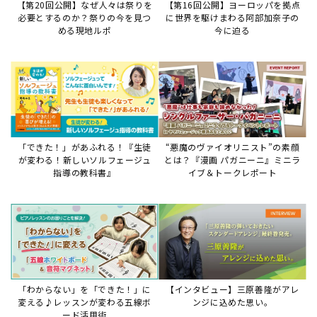
【第20回公開】なぜ人々は祭りを
【第16回公開】ヨーロッパを拠点
必要とするのか？祭りの今を見つ
に世界を駆けまわる阿部加奈子の
める現地ルポ
今に迫る
「できた！」があふれる！『生徒
“悪魔のヴァイオリニスト”の素顔
が変わる！新しいソルフェージュ
とは？『漫画 パガニーニ』ミニラ
指導の教科書』
イブ＆トークレポート
「わからない」を「できた！」に
【インタビュー】三原善隆がアレ
変える♪レッスンが変わる五線ボ
ンジに込めた思い。
ード活用術