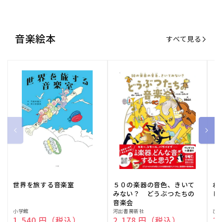
音楽絵本
すべて見る
世界を旅する音楽室
５０の楽器の音色、きいて
ね
みない？ どうぶつたちの
し
音楽会
販
小学館
販
河出書房新社
販
ひ
通常価格
1,540 円（税込）
通常価格
2,178 円（税込）
通
1