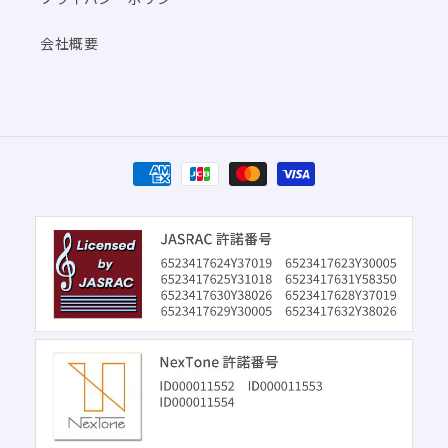
会社概要
決
済
方
法