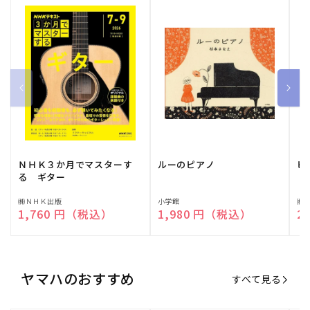
ＮＨＫ３か月でマスターす
ルーのピアノ
ピ
る ギター
販
㈱ＮＨＫ出版
販
小学館
販
㈱
通常価格
1,760 円（税込）
通常価格
1,980 円（税込）
通
2
売
売
売
元:
元:
元:
ヤマハのおすすめ
すべて見る